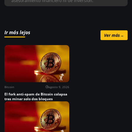
asesoramiento financiero ni de inversión.
Ir más lejos
Ver más
→
Bitcoin
agosto 9, 2026
El fork anti-spam de Bitcoin colapsa
tras minar solo dos bloques