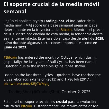
El soporte crucial de la media móvil
semanal
Según el analista crypto
TradingShot
, el indicador de la
media móvil (MA) sobre una base semanal juega un papel
determinante en la trayectoria del
Bitcoin
. Mientras el precio
de BTC cierre por encima de esta media, la tendencia alcista
se mantiene intacta. Este ha sido el caso desde
abril de 2025
,
salvo durante algunas correcciones importantes como
en
junio de 2023
.
#Bitcoin
has entered the month of October which during
(especially) the last years of Bull Cycles, has been named
'Uptober' due to the incredible gains it has shown.
Based on the last three Cycles, 'Uptobers' have reached the
2.382 Fibonacci extension (2013) and 1.786 Fib (2017,…
pic.twitter.com/zKBjCWMyaj
— TradingShot (@TradingShot)
October 2, 2025
Este nivel de soporte técnico es
crucial
para la evolución
futura del
Bitcoin
. Históricamente, los movimientos desde