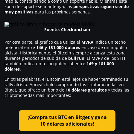
media, consolidándola como un soporte fiable. Mientras esta
zona de soporte se mantenga, las
perspectivas siguen siendo
muy positivas
para las próximas semanas.
Fuente: Checkonchain
Por otra parte, el gráfico que utiliza el
MVRV
indica un techo
potencial entre
146 y 151.000 dólares
en caso de un impulso
alcista. Históricamente, el Bitcoin siempre alcanza esta zona
durante periodos de subida de
bull run
. El MVRV de los STH
también indica un techo potencial entre
149 y 161.000
dólares
.
En otras palabras, el Bitcoin está lejos de haber terminado su
rally alcista. Aprovéchalo comprando tus criptomonedas en
Bitget, que ofrece un bono de
10 dólares gratuitos
y todas las
criptomonedas más importantes:
¡Compra tus BTC en Bitget y gana
10 dólares adicionales!