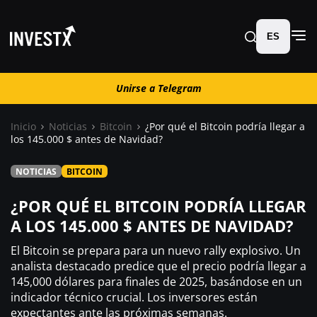
ES
Unirse a Telegram
Unirse a Telegram
Inicio
Noticias
Bitcoin
¿Por qué el Bitcoin podría llegar a
los 145.000 $ antes de Navidad?
Noticias
NOTICIAS
BITCOIN
Guías
¿POR QUÉ EL BITCOIN PODRÍA LLEGAR
A LOS 145.000 $ ANTES DE NAVIDAD?
Trading
El Bitcoin se prepara para un nuevo rally explosivo. Un
analista destacado predice que el precio podría llegar a
¿ Dónde comprar ?
145,000 dólares para finales de 2025, basándose en un
indicador técnico crucial. Los inversores están
expectantes ante las próximas semanas.