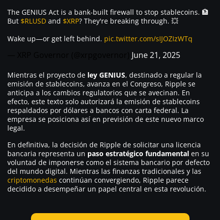
The GENIUS Act is a bank-built firewall to stop stablecoins. 🏦
But
$RLUSD
and
$XRP
? They're breaking through. 💥
Wake up—or get left behind.
pic.twitter.com/sIJOZIzWTq
— XRP Governor (@xrpgovernor)
June 21, 2025
Mientras el proyecto de
ley GENIUS
, destinado a regular la
emisión de stablecoins, avanza en el Congreso, Ripple se
anticipa a los cambios regulatorios que se avecinan. En
efecto, este texto solo autorizará la emisión de stablecoins
respaldados por dólares a bancos con carta federal. La
empresa se posiciona así en previsión de este nuevo marco
legal.
En definitiva, la decisión de Ripple de solicitar una licencia
bancaria representa un
paso estratégico fundamental
en su
voluntad de imponerse como el sistema bancario por defecto
del mundo digital. Mientras las finanzas tradicionales y las
criptomonedas
continúan convergiendo, Ripple parece
decidido a desempeñar un papel central en esta revolución.