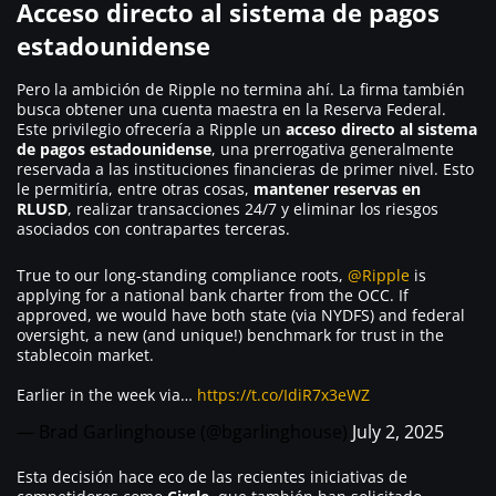
Acceso directo al sistema de pagos
estadounidense
Pero la ambición de Ripple no termina ahí. La firma también
busca obtener una cuenta maestra en la Reserva Federal.
Este privilegio ofrecería a Ripple un
acceso directo al sistema
de pagos estadounidense
, una prerrogativa generalmente
reservada a las instituciones financieras de primer nivel. Esto
le permitiría, entre otras cosas,
mantener reservas en
RLUSD
, realizar transacciones 24/7 y eliminar los riesgos
asociados con contrapartes terceras.
True to our long-standing compliance roots,
@Ripple
is
applying for a national bank charter from the OCC. If
approved, we would have both state (via NYDFS) and federal
oversight, a new (and unique!) benchmark for trust in the
stablecoin market.
Earlier in the week via…
https://t.co/IdiR7x3eWZ
— Brad Garlinghouse (@bgarlinghouse)
July 2, 2025
Esta decisión hace eco de las recientes iniciativas de