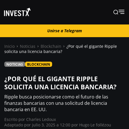
Unirse a Telegram
Unirse a Telegram
Inicio
Noticias
Blockchain
¿Por qué el gigante Ripple
solicita una licencia bancaria?
Noticias
NOTICIAS
BLOCKCHAIN
Guías
¿POR QUÉ EL GIGANTE RIPPLE
SOLICITA UNA LICENCIA BANCARIA?
Trading
Ripple busca posicionarse como el futuro de las
finanzas bancarias con una solicitud de licencia
bancaria en EE. UU.
¿ Dónde comprar ?
Escrito por
Charles Ledoux
Adaptado por julio 3, 2025 a 12:00 por
Hugo Le follézou