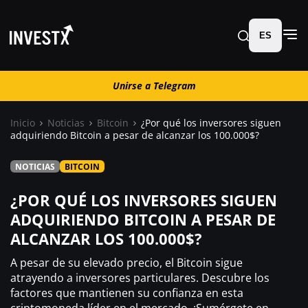
ES
Unirse a Telegram
Unirse a Telegram
Inicio
Noticias
Bitcoin
¿Por qué los inversores siguen
adquiriendo Bitcoin a pesar de alcanzar los 100.000$?
Noticias
NOTICIAS
BITCOIN
Guías
¿POR QUÉ LOS INVERSORES SIGUEN
ADQUIRIENDO BITCOIN A PESAR DE
Trading
ALCANZAR LOS 100.000$?
A pesar de su elevado precio, el Bitcoin sigue
¿ Dónde comprar ?
atrayendo a inversores particulares. Descubre los
factores que mantienen su confianza en esta