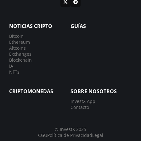
NOTICIAS CRIPTO
GUÍAS
Bitcoin
Ethereum
Altcoins
Exchanges
Blockchain
IA
NFTs
CRIPTOMONEDAS
SOBRE NOSOTROS
InvestX App
Contacto
© InvestX 2025
CGU
Política de Privacidad
Legal