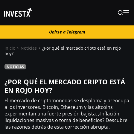
Unirse a Telegram
Unirse a Telegram
Inicio
Noticias
¿Por qué el mercado cripto está en rojo
hoy?
Noticias
NOTICIAS
Guías
¿POR QUÉ EL MERCADO CRIPTO ESTÁ
EN ROJO HOY?
Trading
El mercado de criptomonedas se desploma y preocupa
a los inversores. Bitcoin, Ethereum y las altcoins
experimentan una fuerte presión bajista. ¿Inflación,
¿ Dónde comprar ?
liquidaciones masivas o toma de beneficios? Descubre
las razones detrás de esta corrección abrupta.