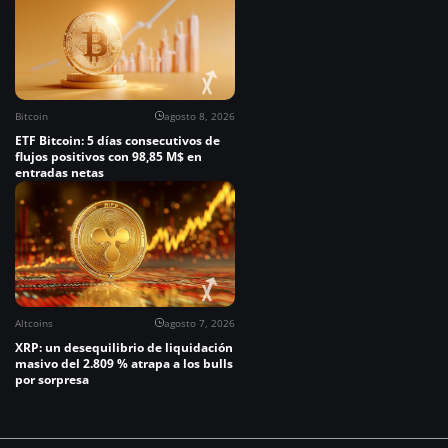
Bitcoin
agosto 8, 2026
ETF Bitcoin: 5 días consecutivos de
flujos positivos con 98,85 M$ en
entradas netas
Altcoins
agosto 7, 2026
XRP: un desequilibrio de liquidación
masivo del 2.809 % atrapa a los bulls
por sorpresa