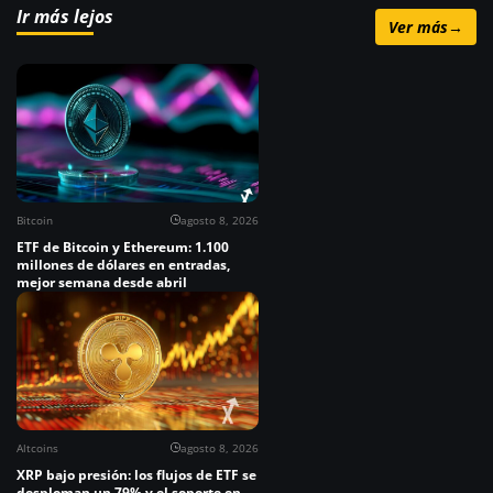
Ir más lejos
Ver más
→
Bitcoin
agosto 8, 2026
ETF de Bitcoin y Ethereum: 1.100
millones de dólares en entradas,
mejor semana desde abril
Altcoins
agosto 8, 2026
XRP bajo presión: los flujos de ETF se
desploman un 79% y el soporte en