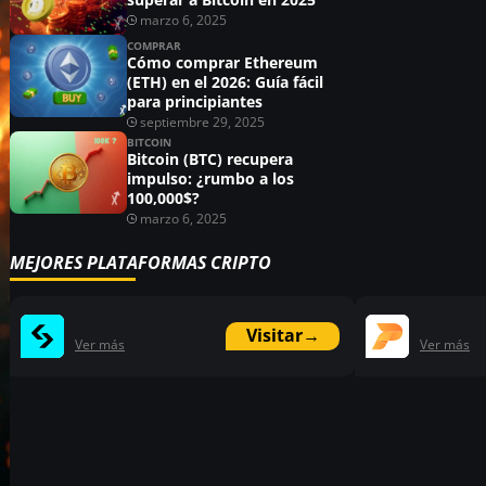
marzo 6, 2025
COMPRAR
Cómo comprar Ethereum
(ETH) en el 2026: Guía fácil
para principiantes
septiembre 29, 2025
BITCOIN
Bitcoin (BTC) recupera
impulso: ¿rumbo a los
100,000$?
marzo 6, 2025
MEJORES PLATAFORMAS CRIPTO
Visitar
→
Ver más
Ver más