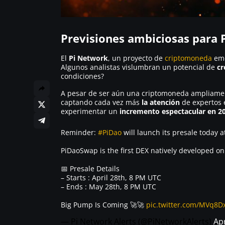
Previsiones ambiciosas para 
El
Pi Network
, un proyecto de
criptomoneda
eme
Algunos analistas vislumbran un potencial de
cr
condiciones?
A pesar de ser aún una criptomoneda ampliament
captando cada vez más
la atención
de expertos 
experimentar un
incremento espectacular en 2
Reminder:
#PiDao
will launch its presale today a
PiDaoSwap is the first DEX natively developed on 
📅 Presale Details
– Starts : April 28th, 8 PM UTC
– Ends : May 28th, 8 PM UTC
Big Pump Is Coming 🚀🚀
pic.twitter.com/MVq8
— Pi Network Alerts (@PiNetworkAlerts)
Apr