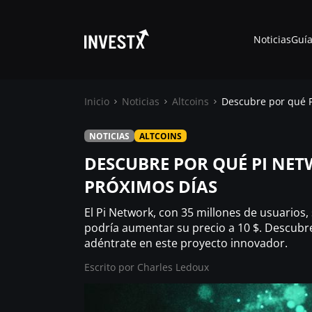
Noticias
Guía
Inicio
Noticias
Altcoins
Descubre por qué P
NOTICIAS
ALTCOINS
Noticias
DESCUBRE POR QUÉ PI NET
PRÓXIMOS DÍAS
Guías
El Pi Network, con 35 millones de usuarios,
Trading
podría aumentar su precio a 10 $. Descubre
adéntrate en este proyecto innovador.
Escrito por
¿ Dónde comprar ?
Charles Ledoux