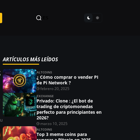
ES
ARTÍCULOS MÁS LEÍDOS
S
ALTCOINS
¿ Cómo comprar o vender PI
de Pi Network ?
febrero 20, 2025
EXCHANGE
Privado: Clone : ¿El bot de
trading de criptomonedas
perfecto para principiantes en
2026?
ou
marzo 10, 2025
ALTCOINS
Top 3 meme coins para
superar a Bitcoin en 2025