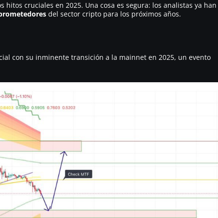
s hitos cruciales en 2025. Una cosa es segura: los analistas ya han
prometedores
del sector cripto para los próximos años.
ial con su inminente transición a la mainnet en 2025, un evento