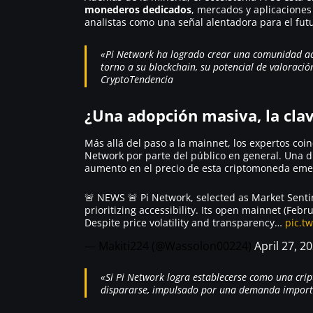
monederos
dedicados
, mercados y aplicaciones
analistas como una señal alentadora para el fut
«Pi Network ha logrado crear una comunidad act
torno a su blockchain, su potencial de valoració
CryptoTendencia
¿Una adopción masiva, la clav
Más allá del paso a la mainnet, los expertos coin
Network por parte del público en general. Una d
aumento en el precio de esta criptomoneda eme
🚨 NEWS 🚨 Pi Network, selected as Market Sentim
prioritizing accessibility. Its open mainnet (Feb
Despite price volatility and transparency…
pic.t
— Makiti224 (@Wassolon00224)
April 27, 2
«Si Pi Network logra establecerse como una cri
dispararse, impulsado por una demanda importa