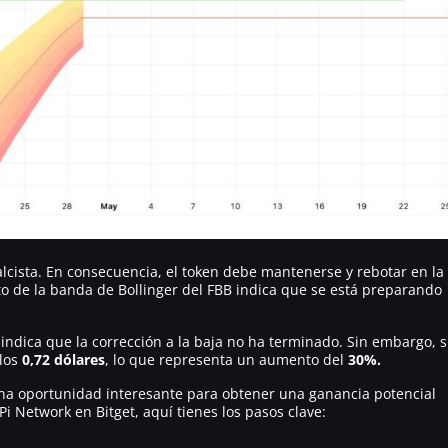
 alcista. En consecuencia, el token debe mantenerse y rebotar en la
o de la banda de Bollinger del FBB indica que se está preparando
 indica que la corrección a la baja no ha terminado. Sin embargo, s
los
0,72 dólares
, lo que representa un aumento del
30%.
na oportunidad interesante para obtener una ganancia potencial
i Network en Bitget, aquí tienes los pasos clave: