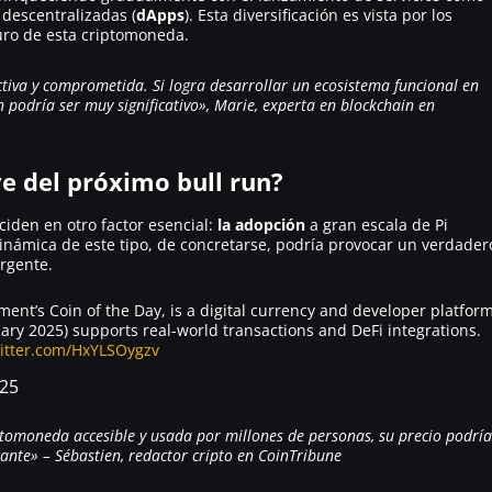
 descentralizadas (
dApps
). Esta diversificación es vista por los
uro de esta criptomoneda.
iva y comprometida. Si logra desarrollar un ecosistema funcional en
n podría ser muy significativo», Marie, experta en blockchain en
e del próximo bull run?
ciden en otro factor esencial:
la adopción
a gran escala de Pi
inámica de este tipo, de concretarse, podría provocar un verdader
rgente.
ent’s Coin of the Day, is a digital currency and developer platfor
ruary 2025) supports real-world transactions and DeFi integrations.
witter.com/HxYLSOygzv
025
ptomoneda accesible y usada por millones de personas, su precio podría
nte» – Sébastien, redactor cripto en CoinTribune