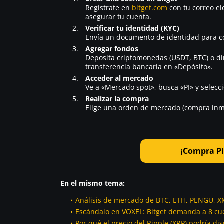
Regístrate en
bitget.com
con tu correo ele
asegurar tu cuenta.
Verificar tu identidad (KYC)
Envía un documento de identidad para com
Agregar fondos
Deposita criptomonedas (USDT, BTC) o dine
transferencia bancaria en «Depósito».
Acceder al mercado
Ve a «Mercado spot», busca «PI» y selecci
Realizar la compra
Elige una orden de mercado (compra inmedi
¡Compra PI
En el mismo tema:
Análisis de mercado de BTC, ETH, PENGU, X
Escándalo en VOXEL: Bitget demanda a 8 cu
Por qué el precio del Ripple (XRP) podría 