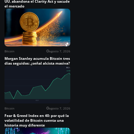
UU. abandona el Clarity Act y sacude
el mercado
Bitcoin
agosto 7, 2026
Morgan Stanley acumula Bitcoin tres
días seguidos: ¿señal alcista masiva?
Bitcoin
agosto 7, 2026
Fear & Greed Index en 40: por qué la
volatilidad de Bitcoin cuenta una
historia muy diferente