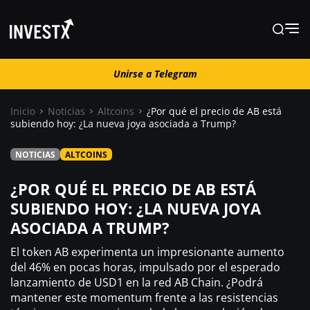
Unirse a Telegram
Unirse a Telegram
Inicio
Noticias
Altcoins
¿Por qué el precio de AB está
subiendo hoy: ¿La nueva joya asociada a Trump?
Noticias
NOTICIAS
ALTCOINS
Guías
¿POR QUÉ EL PRECIO DE AB ESTÁ
SUBIENDO HOY: ¿LA NUEVA JOYA
ASOCIADA A TRUMP?
Trading
El token AB experimenta un impresionante aumento
¿ Dónde comprar ?
del 46% en pocas horas, impulsado por el esperado
lanzamiento de USD1 en la red AB Chain. ¿Podrá
mantener este momentum frente a las resistencias