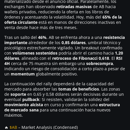
materializado desde el anuncio oficial. Paralelamente, los
exchanges han observado
retiradas masivas
de AB hacia
wallets privados, reduciendo la oferta en los libros de
órdenes y acentuando la volatilidad. Hoy, más del
65% de la
oferta circulante
está en manos de direcciones inactivas en
venta desde hace más de tres meses.
Tras un salto del
46%
, AB se enfrenta ahora a una
resistencia
importante
alrededor de los
0,85 dólares
, umbral técnico y
psicológico estrechamente vigilado. Un breakout confirmado
con
volúmenes sostenidos
podría abrir el camino hacia
1,20
dólares
, alineado con el
retroceso de Fibonacci 0,618
. El
RSI
4H
cerca de 75 muestra sin embargo una
sobrecompra
,
indicando un riesgo de consolidación a corto plazo a pesar de
un
momentum
globalmente positivo.
La continuación del rally dependerá de la capacidad del
mercado para absorber las
tomas de beneficios
. Las zonas
de
soporte
en 0,65 y 0,58 dólares serán decisivas durante un
eventual
pullback
: Si resisten, validarán la solidez del
movimiento alcista
en curso y confirmarán una
estructura
de mercado sana
para una continuación hacia nuevos
máximos.
🔥
$AB
– Market Analysis (Condensed)