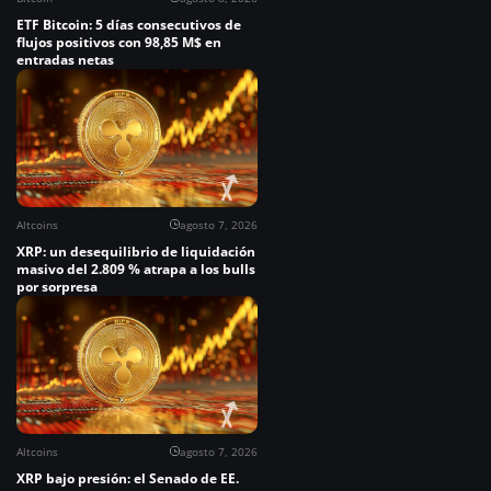
ETF Bitcoin: 5 días consecutivos de
flujos positivos con 98,85 M$ en
entradas netas
Altcoins
agosto 7, 2026
XRP: un desequilibrio de liquidación
masivo del 2.809 % atrapa a los bulls
por sorpresa
Altcoins
agosto 7, 2026
XRP bajo presión: el Senado de EE.