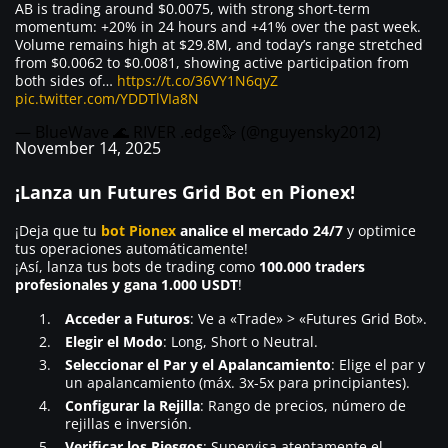
AB is trading around $0.0075, with strong short-term
momentum: +20% in 24 hours and +41% over the past week.
Volume remains high at $29.8M, and today’s range stretched
from $0.0062 to $0.0081, showing active participation from
both sides of…
https://t.co/36VY1N6qyZ
pic.twitter.com/YDDTlVIa8N
— BlueWave 🌊 RIVER .edge🦭 (@nguyensky2012)
November 14, 2025
¡Lanza un Futures Grid Bot en Pionex!
¡Deja que tu
bot Pionex
analice el mercado 24/7
y optimice
tus operaciones automáticamente!
¡Así, lanza tus bots de trading como
100.000 traders
profesionales y gana 1.000 USDT
!
Acceder a Futuros
: Ve a «Trade» > «Futures Grid Bot».
Elegir el Modo
: Long, Short o Neutral.
Seleccionar el Par y el Apalancamiento
: Elige el par y
un apalancamiento (máx. 3x-5x para principiantes).
Configurar la Rejilla
: Rango de precios, número de
rejillas e inversión.
Verificar los Riesgos
: Supervisa atentamente el