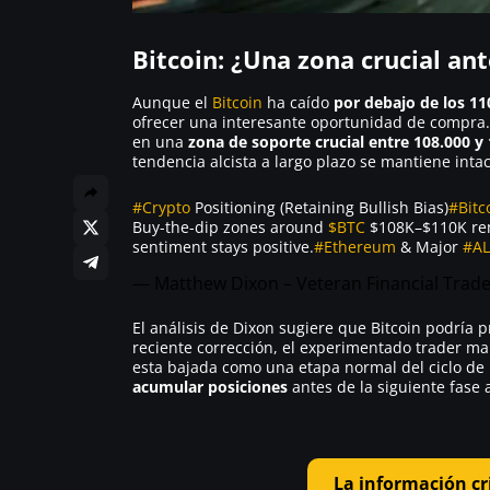
Bitcoin: ¿Una zona crucial an
Aunque el
Bitcoin
ha caído
por debajo de los 11
ofrecer una interesante oportunidad de compra.
en una
zona de soporte crucial entre 108.000 y 
tendencia alcista a largo plazo se mantiene intac
#Crypto
Positioning (Retaining Bullish Bias)
#Bitc
Buy-the-dip zones around
$BTC
$108K–$110K rema
sentiment stays positive.
#Ethereum
& Major
#AL
— Matthew Dixon – Veteran Financial Trad
El análisis de Dixon sugiere que Bitcoin podría 
reciente corrección, el experimentado trader ma
esta bajada como una etapa normal del ciclo de 
acumular posiciones
antes de la siguiente fase a
La información cr