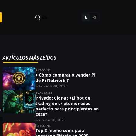
ES
ARTÍCULOS MÁS LEÍDOS
ALTCOINS
¿ Cómo comprar o vender PI
de Pi Network ?
febrero 20, 2025
EXCHANGE
Privado: Clone : ¿El bot de
trading de criptomonedas
perfecto para principiantes en
ou
2026?
marzo 10, 2025
ALTCOINS
Top 3 meme coins para
superar a Bitcoin en 2025