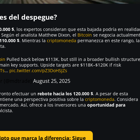
tes del despegue?
0.000 $
, los expertos consideran que esta bajada podría en realida
 Según el analista Matthew Dixon, el
Bitcoin
se negocia actualmen
110.000 $
. Mientras la
criptomoneda
permanezca en este rango, la
ta.
oin
Pulled back below $113K, but still in a broader bullish structure
in key supports. Upside targets are $118K–$120K if risk
Ts
…
pic.twitter.com/pZ3DoHSJZs
er (@mdtrade)
August 25, 2025
pronto efectuar un
rebote hacia los 120.000 $
. A pesar de esta
ntiene una perspectiva positiva sobre la
criptomoneda
. Considera
mercado. Así, ofrece a los inversores una
oportunidad para
lcista.
ipto que marca la diferencia: Sigue