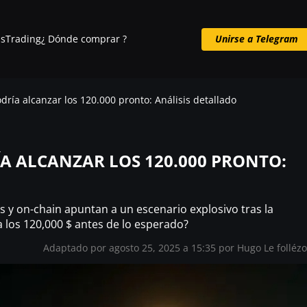
s
Trading
¿ Dónde comprar ?
Unirse a Telegram
Unirse a Telegram
odría alcanzar los 120.000 pronto: Análisis detallado
ÍA ALCANZAR LOS 120.000 PRONTO:
as y on-chain apuntan a un escenario explosivo tras la
a los 120,000 $ antes de lo esperado?
Adaptado por agosto 25, 2025 a 15:35 por
Hugo Le folléz