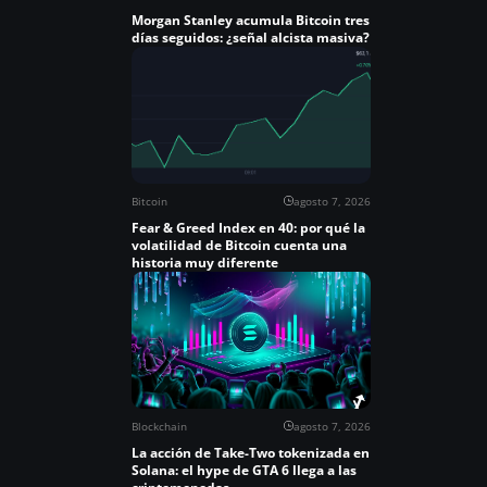
Morgan Stanley acumula Bitcoin tres
días seguidos: ¿señal alcista masiva?
Bitcoin
agosto 7, 2026
Fear & Greed Index en 40: por qué la
volatilidad de Bitcoin cuenta una
historia muy diferente
Blockchain
agosto 7, 2026
La acción de Take-Two tokenizada en
Solana: el hype de GTA 6 llega a las