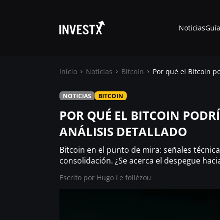
Noticias
Guía
Inicio
Noticias
Bitcoin
Por qué el Bitcoin p
NOTICIAS
BITCOIN
Noticias
POR QUÉ EL BITCOIN PODR
ANÁLISIS DETALLADO
Guías
Bitcoin en el punto de mira: señales técnic
Trading
consolidación. ¿Se acerca el despegue haci
Escrito por
Hugo Le follézou
¿ Dónde comprar ?