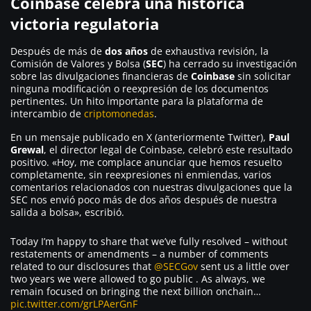
Coinbase celebra una histórica
victoria regulatoria
Después de más de
dos años
de exhaustiva revisión, la
Comisión de Valores y Bolsa (
SEC
) ha cerrado su investigación
sobre las divulgaciones financieras de
Coinbase
sin solicitar
ninguna modificación o reexpresión de los documentos
pertinentes. Un hito importante para la plataforma de
intercambio de
criptomonedas
.
En un mensaje publicado en X (anteriormente Twitter),
Paul
Grewal
, el director legal de Coinbase, celebró este resultado
positivo.
«Hoy, me complace anunciar que hemos resuelto
completamente, sin reexpresiones ni enmiendas, varios
comentarios relacionados con nuestras divulgaciones que la
SEC nos envió poco más de dos años después de nuestra
salida a bolsa»
, escribió.
Today I’m happy to share that we’ve fully resolved – without
restatements or amendments – a number of comments
related to our disclosures that
@SECGov
sent us a little over
two years we were allowed to go public . As always, we
remain focused on bringing the next billion onchain…
pic.twitter.com/grLPAerGnF