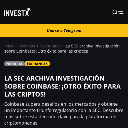
Unirse a Telegram
Unirse a Telegram
Inicio
Noticias
Exchanges
La SEC archiva investigación
sobre Coinbase: ¡Otro éxito para las criptos!
Noticias
NOTICIAS
EXCHANGES
Guías
LA SEC ARCHIVA INVESTIGACIÓN
SOBRE COINBASE: ¡OTRO ÉXITO PARA
LAS CRIPTOS!
Trading
Coinbase supera desafíos en los mercados y obtiene
¿ Dónde comprar ?
un importante triunfo regulatorio con la SEC. Descubre
más sobre esta decisión clave para la plataforma de
criptomonedas.