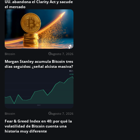
UU. abandona el Clarity Act y sacude
el mercado
Bitcoin
agosto 7, 2026
Morgan Stanley acumula Bitcoin tres
días seguidos: ¿señal alcista masiva?
Bitcoin
agosto 7, 2026
Fear & Greed Index en 40: por qué la
volatilidad de Bitcoin cuenta una
historia muy diferente