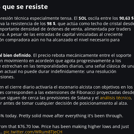
$ que se resiste
resión técnica especialmente tensa. El
SOL
oscila entre los
90,63 $
va la resistencia de los
98 $
, que actúa como techo de cristal desd
mportante densidad de órdenes de venta, alimentada por traders
a. A pesar de las entradas de capital vinculadas al creciente
sión compradora aún no ha alcanzado el nivel necesario para
l bien definido
. El precio rebota mecánicamente entre el soporte
un movimiento en acordeón que agota progresivamente a los
e estrechan en las temporalidades diarias, una señal clásica de un
ón actual no puede durar indefinidamente: una resolución
esiones.
n el cierre diario activaría el escenario alcista con objetivos en los
eles corresponden a las extensiones de Fibonacci proyectadas desd
que siguen de cerca las previsiones de Solana y el
análisis técnico
,
ilar antes de tomar cualquier decisión de posicionamiento al alza.
4% today. Pretty solid move after everything it's been through.
from that $76.70 low. Price has been making higher lows and just
.…
pic.twitter.com/WRum8TJeCH