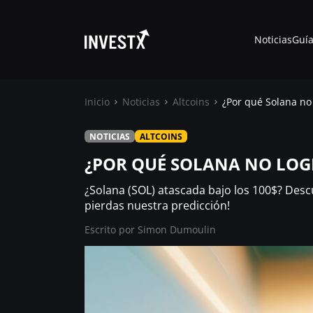
Noticias
Guía
Inicio
Noticias
Altcoins
¿Por qué Solana no 
NOTICIAS
ALTCOINS
Noticias
¿POR QUÉ SOLANA NO LOG
Guías
¿Solana (SOL) atascada bajo los 100$? Descubr
pierdas nuestra predicción!
Trading
Escrito por
Simon Dumoulin
¿ Dónde comprar ?