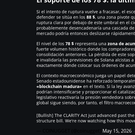
Si el intento de ruptura vuelve a fracasar, el esc
defender se sitúa en los
88 $
, una zona pivote q
ruptura clara por debajo de este umbral en el cie
probablemente desencadenaría una cascada de li
mercado podría entonces deslizarse rápidamente 
El nivel de los
78 $
representa una
zona de acum
fuerte volumen histórico donde los compradores 
consolidación anteriores. La pérdida de este so
e invalidaría las previsiones de Solana alcistas a
exactamente dónde colocar sus órdenes de acumu
El contexto macroeconómico juega un papel dete
Senado estadounidense ha reforzado temporalmen
«blockchain madura»
en el texto. Si la ley avan
podrían intensificarse y proporcionar el cataliz
legislativo reactivaría la presión vendedora sobr
global sigue siendo, por tanto, el filtro macroeco
[Bullish] The CLARITY Act just advanced past the
structure bill. We're now watching how this mov
— COINUGGET (@coinugget)
May 15, 2026