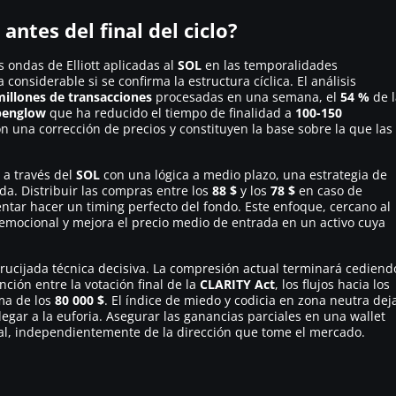
antes del final del ciclo?
ondas de Elliott aplicadas al
SOL
en las temporalidades
onsiderable si se confirma la estructura cíclica. El análisis
millones de transacciones
procesadas en una semana, el
54 %
de l
penglow
que ha reducido el tiempo de finalidad a
100-150
n una corrección de precios y constituyen la base sobre la que las
 a través del
SOL
con una lógica a medio plazo, una estrategia de
a. Distribuir las compras entre los
88 $
y los
78 $
en caso de
entar hacer un timing perfecto del fondo. Este enfoque, cercano al
 emocional y mejora el precio medio de entrada en un activo cuya
ucijada técnica decisiva. La compresión actual terminará cediend
ción entre la votación final de la
CLARITY Act
, los flujos hacia los
ima de los
80 000 $
. El índice de miedo y codicia en zona neutra dej
legar a la euforia. Asegurar las ganancias parciales en una wallet
tal, independientemente de la dirección que tome el mercado.