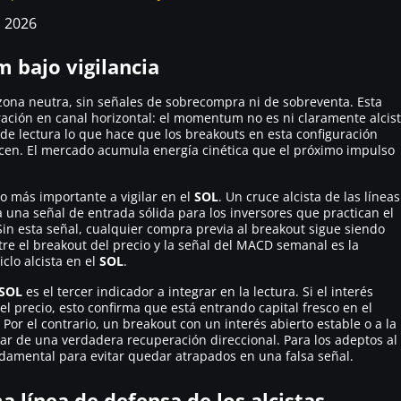
, 2026
 bajo vigilancia
ona neutra, sin señales de sobrecompra ni de sobreventa. Esta
ración en canal horizontal: el momentum no es ni claramente alcis
 de lectura lo que hace que los breakouts en esta configuración
cen. El mercado acumula energía cinética que el próximo impulso
 más importante a vigilar en el
SOL
. Un cruce alcista de las líneas
 una señal de entrada sólida para los inversores que practican el
in esta señal, cualquier compra previa al breakout sigue siendo
tre el breakout del precio y la señal del MACD semanal es la
clo alcista en el
SOL
.
SOL
es el tercer indicador a integrar en la lectura. Si el interés
 precio, esto confirma que está entrando capital fresco en el
Por el contrario, un breakout con un interés abierto estable o a la
ar de una verdadera recuperación direccional. Para los adeptos al
undamental para evitar quedar atrapados en una falsa señal.
ma línea de defensa de los alcistas