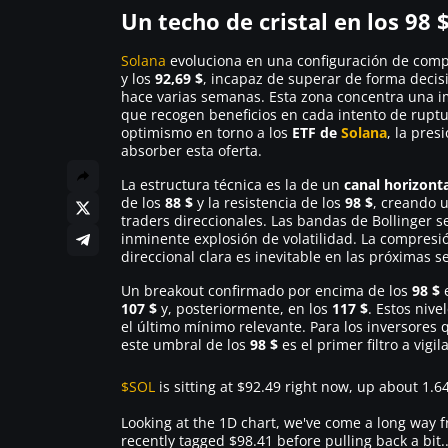
Un techo de cristal en los 98 
Solana
evoluciona en una configuración de comp
y los
92,69 $
, incapaz de superar de forma decisi
hace varias semanas. Esta zona concentra una i
que recogen beneficios en cada intento de ruptur
optimismo en torno a los
ETF de
Solana
, la pre
absorber esta oferta.
La estructura técnica es la de un
canal horizonta
de los
88 $
y la resistencia de los
98 $
, creando 
traders direccionales. Las bandas de Bollinger s
inminente explosión de volatilidad. La compresi
direccional clara es inevitable en las próximas s
Un breakout confirmado por encima de los
98 $
e
107 $
y, posteriormente, en los
117 $
. Estos niv
el último mínimo relevante. Para los inversores 
este umbral de los
98 $
es el primer filtro a vig
$SOL
is sitting at $92.49 right now, up about 1.6
Looking at the 1D chart, we've come a long way 
recently tagged $98.41 before pulling back a bit