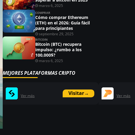
marzo 6, 2025
COMPRAR
Cómo comprar Ethereum
(ETH) en el 2026: Guía fácil
para principiantes
septiembre 29, 2025
BITCOIN
Bitcoin (BTC) recupera
impulso: ¿rumbo a los
100,000$?
marzo 6, 2025
MEJORES PLATAFORMAS CRIPTO
Visitar
→
Ver más
Ver más