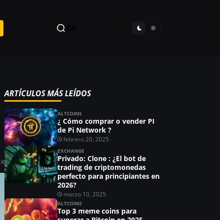
ES
ARTÍCULOS MÁS LEÍDOS
ALTCOINS
¿ Cómo comprar o vender PI
de Pi Network ?
febrero 20, 2025
EXCHANGE
Privado: Clone : ¿El bot de
ux
trading de criptomonedas
perfecto para principiantes en
2026?
marzo 10, 2025
ALTCOINS
Top 3 meme coins para
superar a Bitcoin en 2025