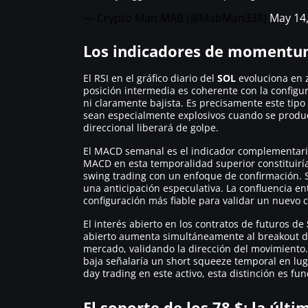
— Crypto Man MAB (@MabMan338)
May 14
Los indicadores de momentum
El RSI en el gráfico diario del
SOL
evoluciona en z
posición intermedia es coherente con la configu
ni claramente bajista. Es precisamente este tipo
sean especialmente explosivos cuando se produ
direccional liberará de golpe.
El MACD semanal es el indicador complementario
MACD en esta temporalidad superior constituiría
swing trading con un enfoque de confirmación. S
una anticipación especulativa. La confluencia en
configuración más fiable para validar un nuevo ci
El interés abierto en los contratos de futuros de
abierto aumenta simultáneamente al breakout del
mercado, validando la dirección del movimiento. 
baja señalaría un short squeeze temporal en lug
day trading en este activo, esta distinción es f
El soporte de los 78 $: la últi