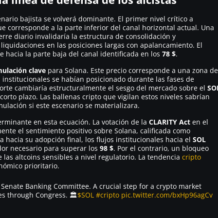
enario bajista se volverá dominante. El primer nivel crítico a
ue corresponde a la parte inferior del canal horizontal actual. Una
rre diario invalidaría la estructura de consolidación y
quidaciones en las posiciones largas con apalancamiento. El
hacia la parte baja del canal identificada en los
78 $
.
ulación clave
para Solana. Este precio corresponde a una zona de
institucionales se habían posicionado durante las fases de
porte cambiaría estructuralmente el sesgo del mercado sobre el
SO
 corto plazo. Las ballenas cripto que vigilan estos niveles sabrían
lación si este escenario se materializara.
rminante en esta ecuación. La votación de la
CLARITY Act
en el
te el sentimiento positivo sobre Solana, calificada como
za hacia su adopción final, los flujos institucionales hacia el
SOL
ador necesario para superar los
98 $
. Por el contrario, un bloqueo
e las altcoins sensibles a nivel regulatorio. La tendencia
cripto
nómico prioritario.
 Senate Banking Committee. A crucial step for a crypto market
es through Congress. 🏛️
$SOL
#cripto
pic.twitter.com/bxHp96agCv