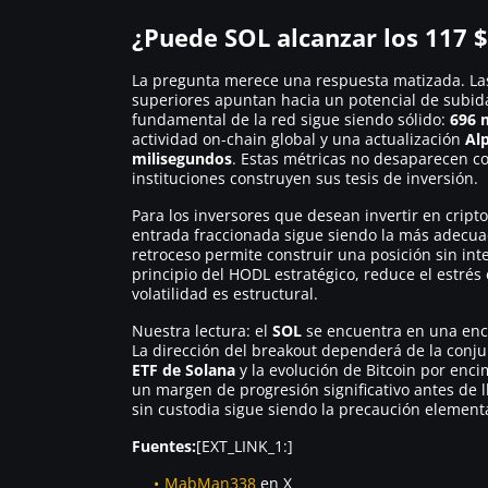
¿Puede SOL alcanzar los 117 $ 
La pregunta merece una respuesta matizada. Las 
superiores apuntan hacia un potencial de subida c
fundamental de la red sigue siendo sólido:
696 
actividad on-chain global y una actualización
Al
milisegundos
. Estas métricas no desaparecen co
instituciones construyen sus tesis de inversión.
Para los inversores que desean invertir en cripto
entrada fraccionada sigue siendo la más adecuad
retroceso permite construir una posición sin int
principio del HODL estratégico, reduce el estrés
volatilidad es estructural.
Nuestra lectura: el
SOL
se encuentra en una encr
La dirección del breakout dependerá de la conjun
ETF de Solana
y la evolución de Bitcoin por enc
un margen de progresión significativo antes de l
sin custodia sigue siendo la precaución elemen
Fuentes:
[EXT_LINK_1:]
MabMan338
en X