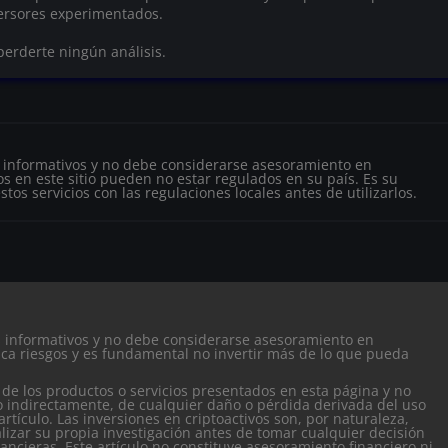
versores experimentados.
perderte ningún análisis.
s informativos y no debe considerarse asesoramiento en
s en este sitio pueden no estar regulados en su país. Es su
tos servicios con las regulaciones locales antes de utilizarlos.
es informativos y no debe considerarse asesoramiento en
ca riesgos y es fundamental no invertir más de lo que pueda
 de los productos o servicios presentados en esta página y no
o indirectamente, de cualquier daño o pérdida derivada del uso
artículo.
Las inversiones en criptoactivos son, por naturaleza,
alizar su propia investigación antes de tomar cualquier decisión
nancieras. Este artículo no constituye asesoramiento financiero ni