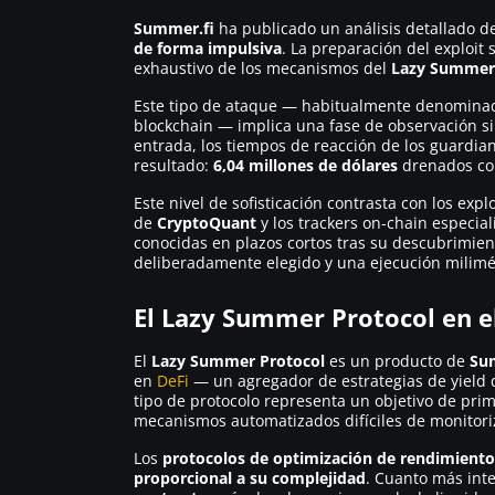
Summer.fi
ha publicado un análisis detallado de
de forma impulsiva
. La preparación del exploit
exhaustivo de los mecanismos del
Lazy Summer
Este tipo de ataque — habitualmente denomin
blockchain — implica una fase de observación sile
entrada, los tiempos de reacción de los guardia
resultado:
6,04 millones de dólares
drenados co
Este nivel de sofisticación contrasta con los exp
de
CryptoQuant
y los trackers on-chain especial
conocidas en plazos cortos tras su descubrimien
deliberadamente elegido y una ejecución milimé
El Lazy Summer Protocol en el
El
Lazy Summer Protocol
es un producto de
Su
en
DeFi
— un agregador de estrategias de yield 
tipo de protocolo representa un objetivo de pri
mecanismos automatizados difíciles de monitoriz
Los
protocolos de optimización de rendimiento
proporcional a su complejidad
. Cuanto más int