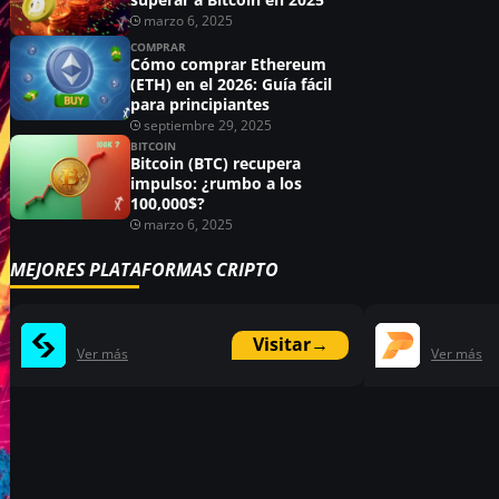
marzo 6, 2025
COMPRAR
Cómo comprar Ethereum
(ETH) en el 2026: Guía fácil
para principiantes
septiembre 29, 2025
BITCOIN
Bitcoin (BTC) recupera
impulso: ¿rumbo a los
100,000$?
marzo 6, 2025
MEJORES PLATAFORMAS CRIPTO
Visitar
→
Ver más
Ver más