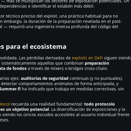
z — más se multiplican los vectores de explotación potenciales. Un
dependencias e identificar el eslabón más débil.
r técnico preciso del exploit, una práctica habitual para no
Sin embargo, la duración de la preparación revelada en el post-
al — requirió una ingeniería inversa profunda del código del
es para el ecosistema
solidada. Las pérdidas derivadas de
exploits en DeFi
siguen siend
on sistemáticamente aquellos que combinan
preparación
ata de fondos
a través de mixers o bridges cross-chain.
arios ejes:
auditorías de seguridad
continuas (y no puntuales),
 detectar comportamientos anómalos de forma anticipada, y
Summer.fi
ha indicado que trabaja en medidas correctivas, sin
tocol
recuerda una realidad fundamental:
todo protocolo
es un objetivo potencial
. La diversificación de exposiciones y la
n siendo los únicos escudos accesibles al usuario individual frente
eses.