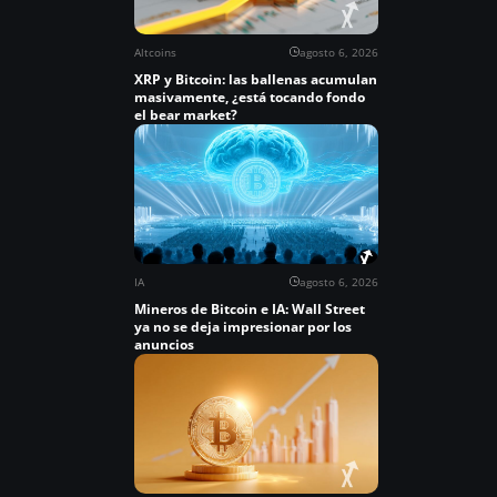
Altcoins
agosto 6, 2026
XRP y Bitcoin: las ballenas acumulan
masivamente, ¿está tocando fondo
el bear market?
IA
agosto 6, 2026
Mineros de Bitcoin e IA: Wall Street
ya no se deja impresionar por los
anuncios