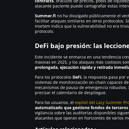
contracts
, oráculos de precios, pools de liquide
atacante paciente puede cartografiar estas inter
Summer.fi
no ha divulgado públicamente el vecto
facilitar ataques similares en otros protocolos. 
mortem indica que la vulnerabilidad no era trivi
protocolo.
DeFi bajo presión: las leccion
Este incidente se enmarca en una tendencia con
masivas en 2025, y los ataques más costosos s
prolongada, ejecución rápida y retirada inmedi
Para los protocolos
DeFi
, la respuesta pasa por v
sistemas de monitorización on-chain capaces de
mecanismos de pausa de emergencia robustos.
precisar el calendario de despliegue.
Para los usuarios, el
exploit del Lazy Summer Pro
automatizado que gestione fondos de terceros 
vigilancia sobre las auditorías disponibles sigue
atacantes que operan en horizontes de varios m