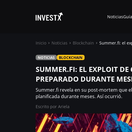
Noticias
Guía
Inicio
Noticias
Blockchain
Summer.fi: el e
NOTICIAS
BLOCKCHAIN
Noticias
SUMMER.FI: EL EXPLOIT D
PREPARADO DURANTE MES
Guías
Summer.fi revela en su post-mortem que el
Trading
planificada durante meses. Así ocurrió.
Escrito por
Ariela
¿ Dónde comprar ?