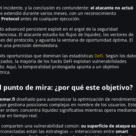
l incidente, y la conclusión es contundente:
el atacante no actuó
 se extendió durante varios meses, con un reconocimiento
 Protocol
antes de cualquier ejecución.
ado
advanced persistent exploit
en el argot de la seguridad
nciosa. El atacante estudia los flujos de liquidez, los vectores de
nes del protocolo, y aguarda la ventana de oportunidad óptima. El
n una precisión demoledora.
loits oportunistas que dominan las estadísticas
DeFi
. Según los dato
izados, la mayoría de los hacks DeFi explotan vulnerabilidades
to. Aquí, la temporalidad prolongada apunta a un objetivo
trica.
 punto de mira: ¿por qué este objetivo?
mmer.fi
diseñado para automatizar la optimización de rendimient
que gestiona posiciones complejas en nombre de los usuarios. Est
mer orden: concentra liquidez significativa mientras opera mediant
ar en tiempo real.
comparten una vulnerabilidad común:
su superficie de ataque es
erconectadas están las estrategias — interacciones entre
smart