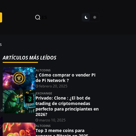
ES
s
ARTÍCULOS MÁS LEÍDOS
ALTCOINS
¿ Cómo comprar o vender PI
de Pi Network ?
febrero 20, 2025
n
EXCHANGE
Privado: Clone : ¿El bot de
trading de criptomonedas
perfecto para principiantes en
la
2026?
marzo 10, 2025
ALTCOINS
Top 3 meme coins para
superar a Bitcoin en 2025