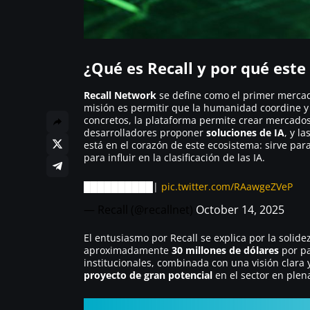
¿Qué es Recall y por qué este
Recall Network
se define como el primer mercado 
misión es permitir que la humanidad coordine y 
concretos, la plataforma permite crear mercado
desarrolladores proponer
soluciones de IA
, y l
está en el corazón de este ecosistema: sirve para
para influir en la clasificación de las IA.
██████████|
pic.twitter.com/RAawgeZVeP
— Recall (@recallnet)
October 14, 2025
El entusiasmo por Recall se explica por la solid
aproximadamente
30 millones de dólares
por pa
institucionales, combinada con una visión clara 
proyecto de gran potencial
en el sector en plena