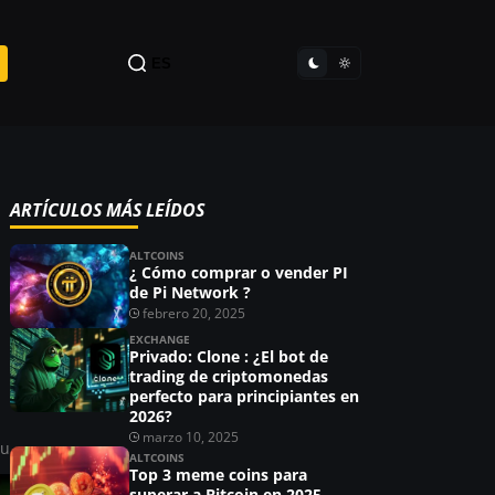
ES
ARTÍCULOS MÁS LEÍDOS
ALTCOINS
¿ Cómo comprar o vender PI
de Pi Network ?
febrero 20, 2025
EXCHANGE
Privado: Clone : ¿El bot de
trading de criptomonedas
perfecto para principiantes en
2026?
marzo 10, 2025
ou
ALTCOINS
Top 3 meme coins para
superar a Bitcoin en 2025