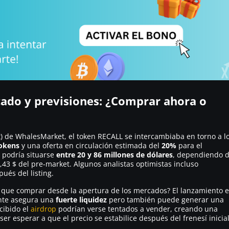
cado y previsiones: ¿Comprar ahora o
t) de
WhalesMarket
, el token RECALL se intercambiaba en torno a l
tokens
y una oferta en circulación estimada del
20%
para el
l podría situarse
entre 20 y 86 millones de dólares
, dependiendo 
 0,43 $ del pre-market. Algunos analistas optimistas incluso
ués del listing.
 que comprar desde la apertura de los mercados? El lanzamiento 
nte asegura una
fuerte liquidez
pero también puede generar una
cibido el
airdrop
podrían verse tentados a vender, creando una
er esperar a que el precio se estabilice después del frenesí inicial