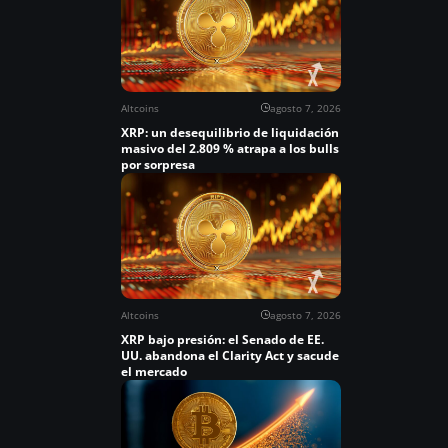
Altcoins
agosto 7, 2026
XRP: un desequilibrio de liquidación
masivo del 2.809 % atrapa a los bulls
por sorpresa
Altcoins
agosto 7, 2026
XRP bajo presión: el Senado de EE.
UU. abandona el Clarity Act y sacude
el mercado