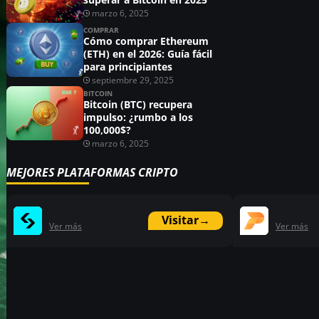
marzo 6, 2025
COMPRAR
Cómo comprar Ethereum
(ETH) en el 2026: Guía fácil
para principiantes
septiembre 29, 2025
BITCOIN
Bitcoin (BTC) recupera
impulso: ¿rumbo a los
100,000$?
marzo 6, 2025
MEJORES PLATAFORMAS CRIPTO
Visitar
→
Ver más
Ver más