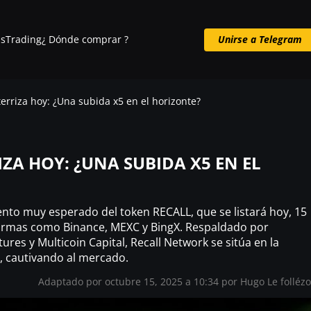
s
Trading
¿ Dónde comprar ?
Unirse a Telegram
Unirse a Telegram
aterriza hoy: ¿Una subida x5 en el horizonte?
IZA HOY: ¿UNA SUBIDA X5 EN EL
iento muy esperado del token RECALL, que se listará hoy, 15
formas como Binance, MEXC y BingX. Respaldado por
es y Multicoin Capital, Recall Network se sitúa en la
s, cautivando al mercado.
Adaptado por octubre 15, 2025 a 10:34 por
Hugo Le folléz