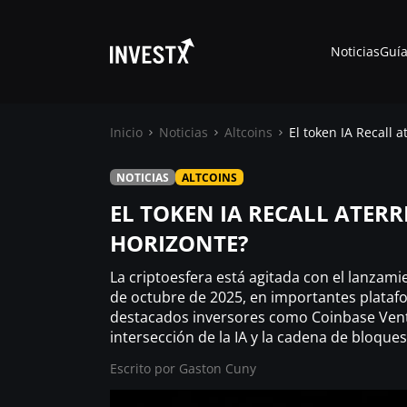
Noticias
Guía
Inicio
Noticias
Altcoins
El token IA Recall 
NOTICIAS
ALTCOINS
Noticias
EL TOKEN IA RECALL ATERR
HORIZONTE?
Guías
La criptoesfera está agitada con el lanzam
Trading
de octubre de 2025, en importantes plata
destacados inversores como Coinbase Ventur
intersección de la IA y la cadena de bloque
¿ Dónde comprar ?
Escrito por
Gaston Cuny