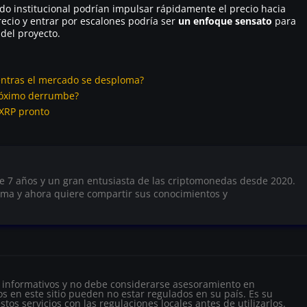
aldo institucional podrían impulsar rápidamente el precio hacia
ecio y entrar por escalones podría ser
un enfoque sensato
para
 del proyecto.
ientras el mercado se desploma?
próximo derrumbe?
 XRP pronto
e 7 años y un gran entusiasta de las criptomonedas desde 2020.
ema y ahora quiere compartir sus conocimientos y
s informativos y no debe considerarse asesoramiento en
s en este sitio pueden no estar regulados en su país. Es su
tos servicios con las regulaciones locales antes de utilizarlos.