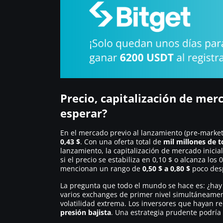
Precio, capitalización de mer
esperar?
En el mercado previo al lanzamiento (pre-marke
0,43 $
. Con una oferta total de
mil millones de 
lanzamiento, la capitalización de mercado inicia
si el precio se estabiliza en 0,10 $ o alcanza los
mencionan un rango de
0,50 $ a 0,80 $
poco desp
La pregunta que todo el mundo se hace es: ¿hay
varios exchanges de primer nivel simultáneame
volatilidad extrema. Los inversores que hayan re
presión bajista
. Una estrategia prudente podría s