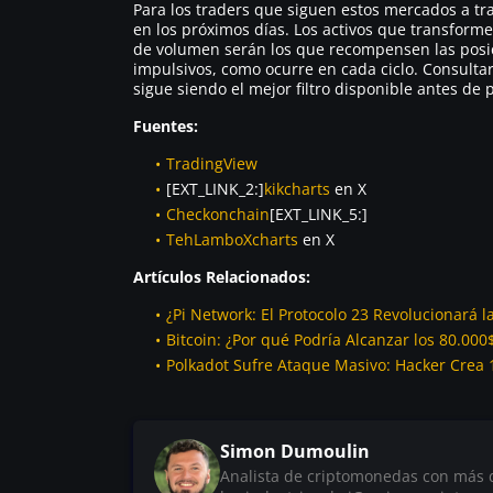
Para los traders que siguen estos mercados a tr
en los próximos días. Los activos que transform
de volumen serán los que recompensen las posic
impulsivos, como ocurre en cada ciclo. Consultar 
sigue siendo el mejor filtro disponible antes de 
Fuentes:
TradingView
[EXT_LINK_2:]
kikcharts
en X
Checkonchain
[EXT_LINK_5:]
TehLamboXcharts
en X
Artículos Relacionados:
¿Pi Network: El Protocolo 23 Revolucionará 
Bitcoin: ¿Por qué Podría Alcanzar los 80.000$
Polkadot Sufre Ataque Masivo: Hacker Crea 
Simon Dumoulin
Analista de criptomonedas con más de