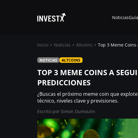
Noticias
Guía
Inicio
Noticias
Altcoins
Top 3 Meme Coins a
NOTICIAS
ALTCOINS
Noticias
TOP 3 MEME COINS A SEGUI
PREDICCIONES
Guías
¿Buscas el próximo meme coin que explote?
Trading
técnico, niveles clave y previsiones.
Escrito por
Simon Dumoulin
¿ Dónde comprar ?