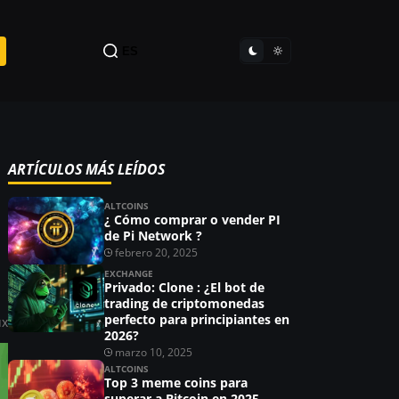
ES
ARTÍCULOS MÁS LEÍDOS
ALTCOINS
¿ Cómo comprar o vender PI
de Pi Network ?
febrero 20, 2025
EXCHANGE
Privado: Clone : ¿El bot de
trading de criptomonedas
perfecto para principiantes en
ux
2026?
marzo 10, 2025
ALTCOINS
Top 3 meme coins para
superar a Bitcoin en 2025