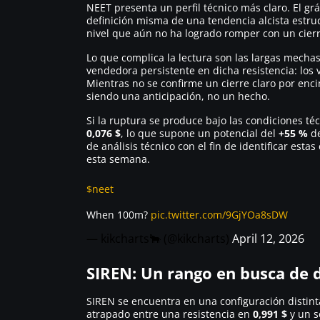
NEET presenta un perfil técnico más claro. El gr
definición misma de una tendencia alcista estruc
nivel que aún no ha logrado romper con un cierr
Lo que complica la lectura son las largas mechas
vendedora persistente en dicha resistencia: los
Mientras no se confirme un cierre claro por enc
siendo una anticipación, no un hecho.
Si la ruptura se produce bajo las condiciones téc
0,076 $
, lo que supone un potencial del
+55 %
de
de análisis técnico con el fin de identificar est
esta semana.
$neet
When 100m?
pic.twitter.com/9GjYOa8sDW
— kikcharts🐂 (@kikcharts)
April 12, 2026
SIREN: Un rango en busca de 
SIREN se encuentra en una configuración distinta
atrapado entre una resistencia en
0,991 $
y un s