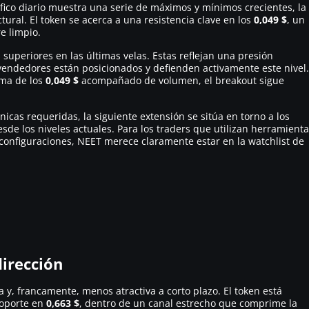
áfico diario muestra una serie de máximos y mínimos crecientes, la
tural. El token se acerca a una resistencia clave en los
0,049 $
, un
e limpio.
 superiores en las últimas velas. Estas reflejan una presión
 vendedores están posicionados y defienden activamente este nivel.
ima de los
0,049 $
acompañado de volumen, el breakout sigue
nicas requeridas, la siguiente extensión se sitúa en torno a los
sde los niveles actuales. Para los traders que utilizan herramient
as configuraciones, NEET merece claramente estar en la watchlist de
dirección
 y, francamente, menos atractiva a corto plazo. El token está
oporte en
0,663 $
, dentro de un canal estrecho que comprime la