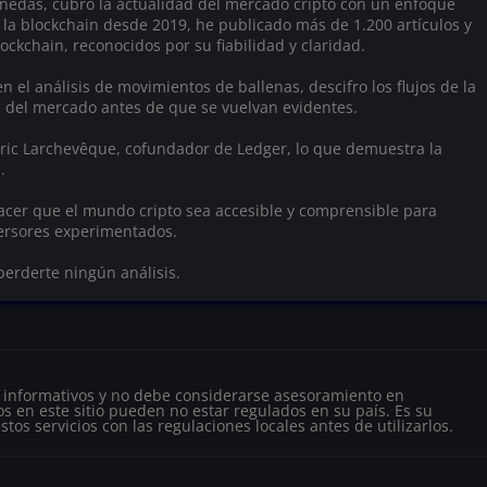
onedas, cubro la actualidad del mercado cripto con un enfoque
 la blockchain desde 2019, he publicado más de 1.200 artículos y
ockchain, reconocidos por su fiabilidad y claridad.
n el análisis de movimientos de ballenas, descifro los flujos de la
s del mercado antes de que se vuelvan evidentes.
 Éric Larchevêque, cofundador de Ledger, lo que demuestra la
.
hacer que el mundo cripto sea accesible y comprensible para
versores experimentados.
perderte ningún análisis.
s informativos y no debe considerarse asesoramiento en
s en este sitio pueden no estar regulados en su país. Es su
tos servicios con las regulaciones locales antes de utilizarlos.