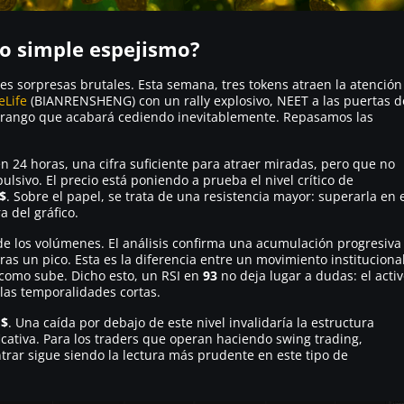
o simple espejismo?
s sorpresas brutales. Esta semana, tres tokens atraen la atención
eLife
(BIANRENSHENG) con un rally explosivo, NEET a las puertas d
n rango que acabará cediendo inevitablemente. Repasamos las
n 24 horas, una cifra suficiente para atraer miradas, pero que no
lsivo. El precio está poniendo a prueba el nivel crítico de
 $
. Sobre el papel, se trata de una resistencia mayor: superarla en 
a del gráfico.
 de los volúmenes. El análisis confirma una acumulación progresiva
ras un pico. Esta es la diferencia entre un movimiento instituciona
 como sube. Dicho esto, un RSI en
93
no deja lugar a dudas: el acti
las temporalidades cortas.
 $
. Una caída por debajo de este nivel invalidaría la estructura
ificativa. Para los traders que operan haciendo swing trading,
trar sigue siendo la lectura más prudente en este tipo de