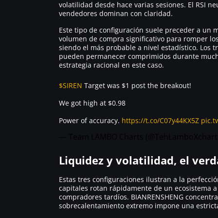
volatilidad desde hace varias sesiones. El RSI ne
vendedores dominan con claridad.
Este tipo de configuración suele preceder a un m
volumen de compra significativo para romper lo
siendo el más probable a nivel estadístico. Los
pueden permanecer comprimidos durante mucho t
estrategia racional en este caso.
$SIREN
Target was $1 post the breakout!
We got high at $0.98
Power of accuracy.
https://t.co/C07y44KX5Z
pic.
— Team LAMBO Charts (@TehLamboXchart
Liquidez y volatilidad, el ver
Estas tres configuraciones ilustran a la perfecci
capitales rotan rápidamente de un ecosistema a
compradores tardíos. BIANRENSHENG concentra l
sobrecalentamiento extremo impone una estricta 