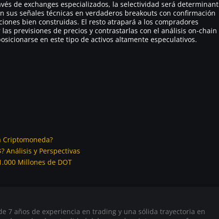
avés de exchanges especializados, la selectividad será determinan
en sus señales técnicas en verdaderos breakouts con confirmación
iones bien construidas. El resto atrapará a los compradores
las previsiones de precios y contrastarlas con el análisis on-chain
posicionarse en este tipo de activos altamente especulativos.
la Criptomoneda?
? Análisis y Perspectivas
1.000 Millones de DOT
 7 años de experiencia en trading y una sólida trayectoria en