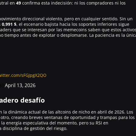
utral en
49
confirma esta indecisión: ni los compradores ni los
ovimiento direccional violento, pero en cualquier sentido. Sin un
s
0,991 $
, el escenario bajista hacia los soportes inferiores sigue
 traders que se interesan por las memecoins saben que estos activo
iempo antes de explotar o desplomarse. La paciencia es la únic
twitter.com/sFGJpgX2QO
s)
April 13, 2026
dadero desafío
ón la dinámica actual de las altcoins de nicho en abril de 2026. Los
 otro, creando breves ventanas de oportunidad y trampas para los
a energía especulativa del momento, pero su RSI en
disciplina de gestión del riesgo.