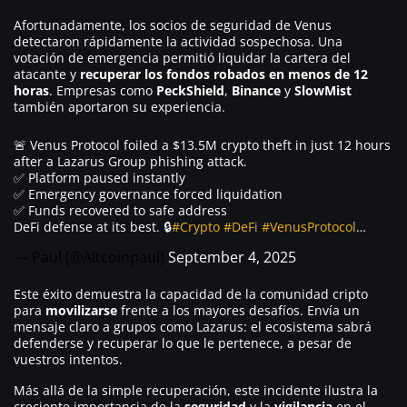
Afortunadamente, los socios de seguridad de Venus
detectaron rápidamente la actividad sospechosa. Una
votación de emergencia permitió liquidar la cartera del
atacante y
recuperar los fondos robados en menos de 12
horas
. Empresas como
PeckShield
,
Binance
y
SlowMist
también aportaron su experiencia.
🚨 Venus Protocol foiled a $13.5M crypto theft in just 12 hours
after a Lazarus Group phishing attack.
✅ Platform paused instantly
✅ Emergency governance forced liquidation
✅ Funds recovered to safe address
DeFi defense at its best. 🔒
#Crypto
#DeFi
#VenusProtocol
…
— Paul (@Altcoinpaul)
September 4, 2025
Este éxito demuestra la capacidad de la comunidad cripto
para
movilizarse
frente a los mayores desafíos. Envía un
mensaje claro a grupos como Lazarus: el ecosistema sabrá
defenderse y recuperar lo que le pertenece, a pesar de
vuestros intentos.
Más allá de la simple recuperación, este incidente ilustra la
creciente importancia de la
seguridad
y la
vigilancia
en el