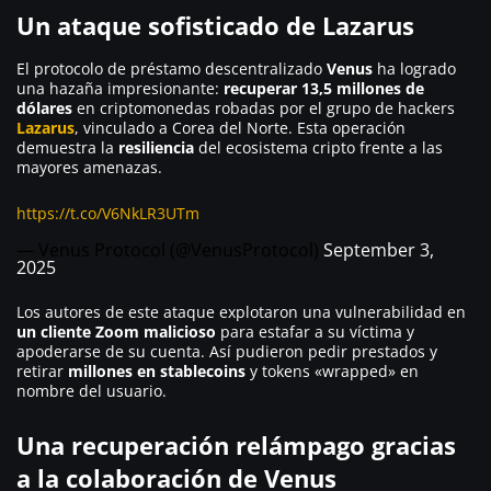
Un ataque sofisticado de Lazarus
El protocolo de préstamo descentralizado
Venus
ha logrado
una hazaña impresionante:
recuperar 13,5 millones de
dólares
en criptomonedas robadas por el grupo de hackers
Lazarus
, vinculado a Corea del Norte. Esta operación
demuestra la
resiliencia
del ecosistema cripto frente a las
mayores amenazas.
https://t.co/V6NkLR3UTm
— Venus Protocol (@VenusProtocol)
September 3,
2025
Los autores de este ataque explotaron una vulnerabilidad en
un cliente Zoom malicioso
para estafar a su víctima y
apoderarse de su cuenta. Así pudieron pedir prestados y
retirar
millones en stablecoins
y tokens «wrapped» en
nombre del usuario.
Una recuperación relámpago gracias
a la colaboración de Venus