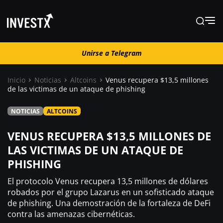
Unirse a Telegram
Unirse a Telegram
Inicio
Noticias
Altcoins
Venus recupera $13,5 millones
de las victimas de un ataque de phishing
Noticias
NOTICIAS
ALTCOINS
Guías
VENUS RECUPERA $13,5 MILLONES DE
LAS VICTIMAS DE UN ATAQUE DE
PHISHING
Trading
El protocolo Venus recupera 13,5 millones de dólares
¿ Dónde comprar ?
robados por el grupo Lazarus en un sofisticado ataque
de phishing. Una demostración de la fortaleza de DeFi
contra las amenazas cibernéticas.