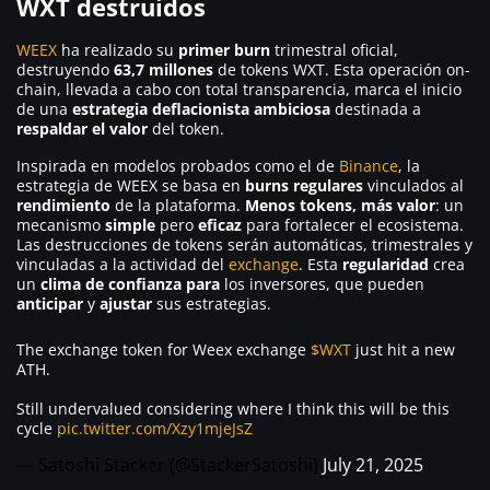
WXT destruidos
WEEX
ha realizado su
primer burn
trimestral oficial,
destruyendo
63,7 millones
de tokens WXT. Esta operación on-
chain, llevada a cabo con total transparencia, marca el inicio
de una
estrategia deflacionista ambiciosa
destinada a
respaldar el valor
del token.
Inspirada en modelos probados como el de
Binance
, la
estrategia de WEEX se basa en
burns regulares
vinculados al
rendimiento
de la plataforma.
Menos tokens, más valor
: un
mecanismo
simple
pero
eficaz
para fortalecer el ecosistema.
Las destrucciones de tokens serán automáticas, trimestrales y
vinculadas a la actividad del
exchange
. Esta
regularidad
crea
un
clima de confianza para
los inversores, que pueden
anticipar
y
ajustar
sus estrategias.
The exchange token for Weex exchange
$WXT
just hit a new
ATH.
Still undervalued considering where I think this will be this
cycle
pic.twitter.com/Xzy1mjeJsZ
— Satoshi Stacker (@StackerSatoshi)
July 21, 2025