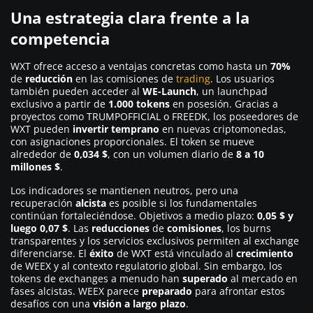
Una estrategia clara frente a la
competencia
WXT ofrece acceso a ventajas concretas como hasta un
70%
de
reducción
en las comisiones de
trading
. Los usuarios
también pueden acceder al
WE-Launch
, un launchpad
exclusivo a partir de
1.000 tokens
en posesión. Gracias a
proyectos como TRUMPOFFICIAL o FREEDK, los poseedores de
WXT pueden
invertir temprano
en nuevas criptomonedas,
con asignaciones proporcionales. El token se mueve
alrededor de
0,034 $
, con un volumen diario de
8 a 10
millones $
.
Los indicadores se mantienen neutros, pero una
recuperación
alcista
es posible si los fundamentales
continúan fortaleciéndose. Objetivos a medio plazo:
0,05 $ y
luego 0,07 $
. Las
reducciones
de
comisiones
, los burns
transparentes y los servicios exclusivos permiten al exchange
diferenciarse. El
éxito
de WXT está vinculado al
crecimiento
de WEEX y al contexto regulatorio global. Sin embargo, los
tokens de exchanges a menudo han
superado
al mercado en
fases alcistas. WEEX parece
preparado
para afrontar estos
desafíos con una
visión a largo plazo
.