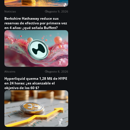
Noticias
agosto 9, 2026
Berkshire Hathaway reduce sus
reservas de efectivo por primera vez
en 4 años: ¿qué señala Buffett?
Altcoins
agosto 8, 2026
Hyperliquid quema 1,28 M$ de HYPE
en 24 horas: ¿es alcanzable el
objetivo de los 60 $?