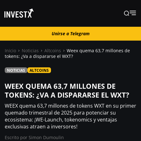
Unirse a Telegram
Unirse a Telegram
Inicio
Noticias
Altcoins
Weex quema 63,7 millones de
tokens: ¿Va a dispararse el WXT?
Noticias
NOTICIAS
ALTCOINS
Guías
WEEX QUEMA 63,7 MILLONES DE
TOKENS: ¿VA A DISPARARSE EL WXT?
Trading
WEEX quema 63,7 millones de tokens WXT en su primer
quemado trimestral de 2025 para potenciar su
ecosistema: ¡WE-Launch, tokenomics y ventajas
¿ Dónde comprar ?
exclusivas atraen a inversores!
Escrito por
Simon Dumoulin