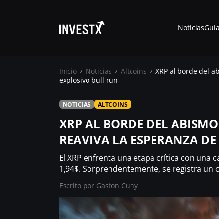
Noticias
Guía
Inicio
Noticias
Altcoins
XRP al borde del a
explosivo bull run
Noticias
NOTICIAS
ALTCOINS
XRP AL BORDE DEL ABISMO
Guías
REAVIVA LA ESPERANZA DE
El XRP enfrenta una etapa crítica con una 
Trading
1,94$. Sorprendentemente, se registra un 
Escrito por
Gaston Cuny
¿ Dónde comprar ?