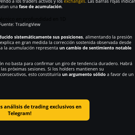
endo a los traders activos y los
exchanges
. Las barras rojas indica
eñalan una
fase de acumulación
.
Fuente: TradingView
ducido sistemáticamente sus posiciones
, alimentando la presión
explica en gran medida la corrección sostenida observada desde
cia la acumulación representa
un cambio de sentimiento notable
ón no basta para confirmar un giro de tendencia duradero. Habrá
las próximas sesiones. Si los holders mantienen su
onsecutivos, esto constituiría
un argumento sólido
a favor de un
s análisis de trading exclusivos en
Telegram!