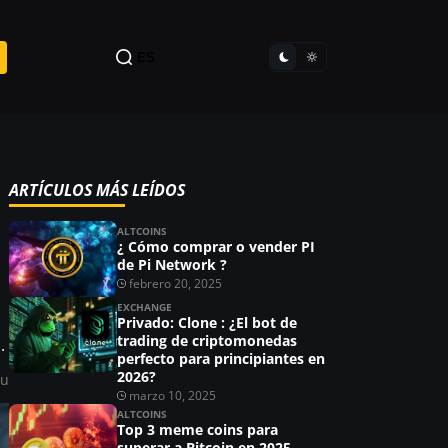
ES
ARTÍCULOS MÁS LEÍDOS
ALTCOINS
¿ Cómo comprar o vender PI
de Pi Network ?
febrero 20, 2025
EXCHANGE
Privado: Clone : ¿El bot de
trading de criptomonedas
.
perfecto para principiantes en
2026?
ou
marzo 10, 2025
ALTCOINS
Top 3 meme coins para
superar a Bitcoin en 2025