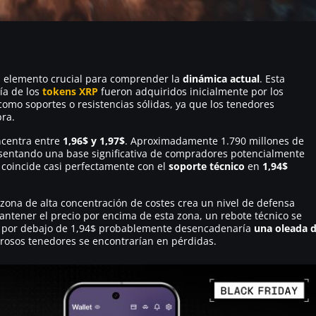
n elemento crucial para comprender la
dinámica actual
. Esta
ía de los
tokens XRP
fueron adquiridos inicialmente por los
como soportes o resistencias sólidas, ya que los tenedores
ra.
oncentra entre
1,96$ y 1,97$
. Aproximadamente 1.790 millones de
sentando una base significativa de compradores potencialmente
l coincide casi perfectamente con el
soporte técnico
en
1,94$
 zona de alta concentración de costes crea un nivel de defensa
mantener el precio por encima de esta zona, un rebote técnico se
ara por debajo de 1,94$ probablemente desencadenaría
una oleada 
rosos tenedores se encontrarían en pérdidas.