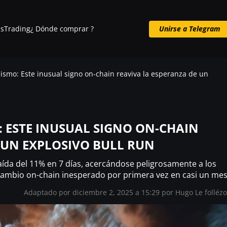
s
Trading
¿ Dónde comprar ?
Unirse a Telegram
Unirse a Telegram
bismo: Este inusual signo on-chain reaviva la esperanza de un
: ESTE INUSUAL SIGNO ON-CHAIN
 UN EXPLOSIVO BULL RUN
caída del 11% en 7 días, acercándose peligrosamente a los
cambio on-chain inesperado por primera vez en casi un mes
Adaptado por diciembre 2, 2025 a 15:29 por
Hugo Le folléz