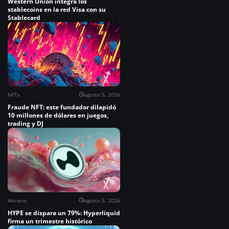
Western Union integra los
stablecoins en la red Visa con su
Stablecard
NFTs
agosto 5, 2026
Fraude NFT: este fundador dilapidó
10 millones de dólares en juegos,
trading y DJ
Altcoins
agosto 5, 2026
HYPE se dispara un 79%: Hyperliquid
firma un trimestre histórico