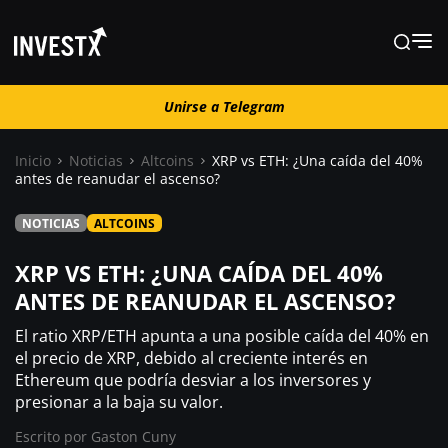
Unirse a Telegram
Unirse a Telegram
Inicio
Noticias
Altcoins
XRP vs ETH: ¿Una caída del 40%
antes de reanudar el ascenso?
Noticias
NOTICIAS
ALTCOINS
Guías
XRP VS ETH: ¿UNA CAÍDA DEL 40%
ANTES DE REANUDAR EL ASCENSO?
Trading
El ratio XRP/ETH apunta a una posible caída del 40% en
el precio de XRP, debido al creciente interés en
Ethereum que podría desviar a los inversores y
¿ Dónde comprar ?
presionar a la baja su valor.
Escrito por
Gaston Cuny