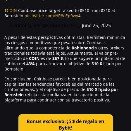
$COIN
Coinbase price target raised to $510 from $310 at
Bernstein
pic.twitter.com/HR8oEp0wy4
— Connor Bates (@ConnorJBates_)
June 25, 2025
A pesar de estas perspectivas optimistas, Bernstein minimiza
los riesgos competitivos que pesan sobre Coinbase,
afirmando que la competencia de
Robinhood
y otros brokers
tradicionales todavía está lejos. Actualmente, el valor pre-
mercado de
COIN
es de
357 $
, lo que sugiere un potencial de
subida del
43%
para alcanzar el objetivo de
510 $
fijado por
Bernstein.
En conclusión, Coinbase parece bien posicionada para
capitalizar las tendencias favorables del mercado de las
criptomonedas, y el objetivo de precio de
510 $ fijado por
Bernstein
refleja esta confianza en la capacidad de la
plataforma para continuar con su trayectoria positiva.
Bonus exclusivo: ¡5 $ de regalo en
Bybit!