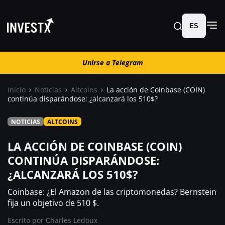
ES
Unirse a Telegram
Unirse a Telegram
Inicio
Noticias
Altcoins
La acción de Coinbase (COIN)
continúa disparándose: ¿alcanzará los 510$?
Noticias
NOTICIAS
ALTCOINS
Guías
LA ACCIÓN DE COINBASE (COIN)
CONTINÚA DISPARÁNDOSE:
Trading
¿ALCANZARÁ LOS 510$?
Coinbase: ¿El Amazon de las criptomonedas? Bernstein
¿ Dónde comprar ?
fija un objetivo de 510 $.
Escrito por
Charles Ledoux