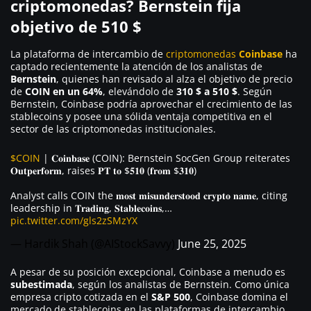
criptomonedas? Bernstein fija
objetivo de 510 $
La plataforma de intercambio de
criptomonedas
Coinbase
ha
captado recientemente la atención de los analistas de
Bernstein
, quienes han revisado al alza el objetivo de precio
de
COIN en un 64%
, elevándolo de
310 $ a 510 $
. Según
Bernstein, Coinbase podría aprovechar el crecimiento de las
stablecoins y posee una sólida ventaja competitiva en el
sector de las criptomonedas institucionales.
$COIN
| 𝐂𝐨𝐢𝐧𝐛𝐚𝐬𝐞 (COIN): Bernstein SocGen Group reiterates
𝐎𝐮𝐭𝐩𝐞𝐫𝐟𝐨𝐫𝐦, raises 𝐏𝐓 𝐭𝐨 $𝟓𝟏𝟎 (𝐟𝐫𝐨𝐦 $𝟑𝟏𝟎)
Analyst calls COIN the 𝐦𝐨𝐬𝐭 𝐦𝐢𝐬𝐮𝐧𝐝𝐞𝐫𝐬𝐭𝐨𝐨𝐝 𝐜𝐫𝐲𝐩𝐭𝐨 𝐧𝐚𝐦𝐞, citing
leadership in 𝐓𝐫𝐚𝐝𝐢𝐧𝐠, 𝐒𝐭𝐚𝐛𝐥𝐞𝐜𝐨𝐢𝐧𝐬,…
pic.twitter.com/gls2zSMzYX
— Hardik Shah (@AIStockSavvy)
June 25, 2025
A pesar de su posición excepcional, Coinbase a menudo es
subestimada
, según los analistas de Bernstein. Como única
empresa cripto cotizada en el
S&P 500
, Coinbase domina el
mercado de stablecoins en las plataformas de intercambio,