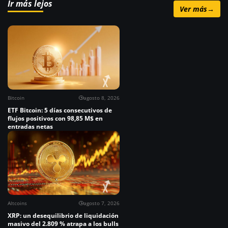
Ir más lejos
Ver más
→
Bitcoin
agosto 8, 2026
ETF Bitcoin: 5 días consecutivos de
flujos positivos con 98,85 M$ en
entradas netas
Altcoins
agosto 7, 2026
XRP: un desequilibrio de liquidación
masivo del 2.809 % atrapa a los bulls