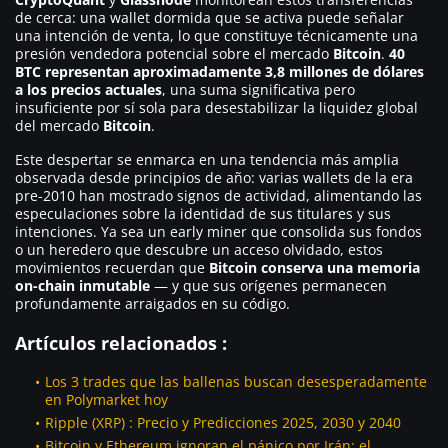
de cerca: una wallet dormida que se activa puede señalar
una intención de venta, lo que constituye técnicamente una
presión vendedora potencial sobre el mercado
Bitcoin
.
40
BTC representan aproximadamente 3,8 millones de dólares
a los precios actuales
, una suma significativa pero
insuficiente por sí sola para desestabilizar la liquidez global
del mercado
Bitcoin
.
Este despertar se enmarca en una tendencia más amplia
observada desde principios de año: varias wallets de la era
pre-2010 han mostrado signos de actividad, alimentando las
especulaciones sobre la identidad de sus titulares y sus
intenciones. Ya sea un early miner que consolida sus fondos
o un heredero que descubre un acceso olvidado, estos
movimientos recuerdan que
Bitcoin conserva una memoria
on-chain inmutable
— y que sus orígenes permanecen
profundamente arraigados en su código.
Artículos relacionados :
Los 3 trades que las ballenas buscan desesperadamente
en Polymarket hoy
Ripple (XRP) : Precio y Predicciones 2025, 2030 y 2040
Bitcoin y Ethereum ignoran el pánico por Irán: el