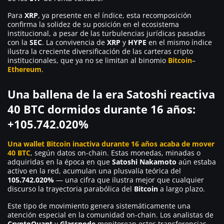
Para
XRP
, ya presente en el índice, esta recomposición
confirma la solidez de su posición en el ecosistema
institucional, a pesar de las turbulencias jurídicas pasadas
con la
SEC
. La convivencia de
XRP
y
HYPE
en el mismo índice
ilustra la creciente diversificación de las carteras cripto
institucionales, que ya no se limitan al binomio
Bitcoin
–
Ethereum
.
Una ballena de la era Satoshi reactiva
40 BTC dormidos durante 16 años:
+105.742.020%
Una wallet Bitcoin inactiva durante 16 años acaba de mover
40 BTC
, según datos on-chain. Estas monedas, minadas o
adquiridas en la época en que
Satoshi Nakamoto
aún estaba
activo en la red, acumulan una plusvalía teórica del
105.742.020%
— una cifra que ilustra mejor que cualquier
discurso la trayectoria parabólica del
Bitcoin
a largo plazo.
Este tipo de movimiento genera sistemáticamente una
atención especial en la comunidad on-chain. Los analistas de
CryptoQuant
y
Glassnode
monitorean estos transferencias