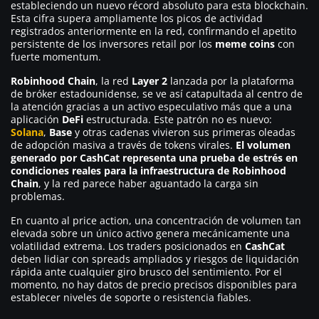
estableciendo un nuevo récord absoluto para esta blockchain.
Esta cifra supera ampliamente los picos de actividad
registrados anteriormente en la red, confirmando el apetito
persistente de los inversores retail por los
meme coins
con
fuerte momentum.
Robinhood Chain
, la red
Layer 2
lanzada por la plataforma
de bróker estadounidense, se ve así catapultada al centro de
la atención gracias a un activo especulativo más que a una
aplicación
DeFi
estructurada. Este patrón no es nuevo:
Solana
,
Base
y otras cadenas vivieron sus primeras oleadas
de adopción masiva a través de tokens virales.
El volumen
generado por CashCat representa una prueba de estrés en
condiciones reales para la infraestructura de Robinhood
Chain
, y la red parece haber aguantado la carga sin
problemas.
En cuanto al price action, una concentración de volumen tan
elevada sobre un único activo genera mecánicamente una
volatilidad extrema. Los traders posicionados en
CashCat
deben lidiar con spreads ampliados y riesgos de liquidación
rápida ante cualquier giro brusco del sentimiento. Por el
momento, no hay datos de precio precisos disponibles para
establecer niveles de soporte o resistencia fiables.