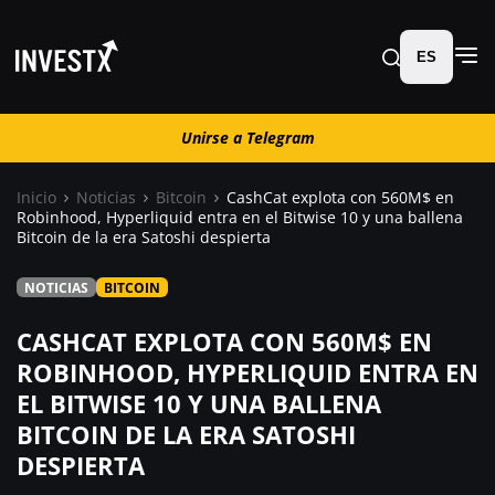
ES
Unirse a Telegram
Unirse a Telegram
Inicio
Noticias
Bitcoin
CashCat explota con 560M$ en
Robinhood, Hyperliquid entra en el Bitwise 10 y una ballena
Noticias
Bitcoin de la era Satoshi despierta
NOTICIAS
BITCOIN
Guías
CASHCAT EXPLOTA CON 560M$ EN
Trading
ROBINHOOD, HYPERLIQUID ENTRA EN
EL BITWISE 10 Y UNA BALLENA
¿ Dónde comprar ?
BITCOIN DE LA ERA SATOSHI
DESPIERTA