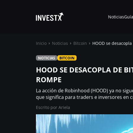
Noticias
Guía
Inicio
Noticias
Bitcoin
HOOD se desacopla d
NOTICIAS
BITCOIN
Noticias
HOOD SE DESACOPLA DE BI
ROMPE
Guías
La acción de Robinhood (HOOD) ya no sigue 
Trading
que significa para traders e inversores en c
Escrito por
Ariela
¿ Dónde comprar ?