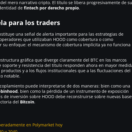
del mero narrativo cripto. El título se libera progresivamente de s
identidad de
fintech por derecho propio
.
la para los traders
nstituye una señal de alerta importante para las estrategias de
s operadores que utilizaban HOOD como cobertura o como
 su enfoque: el mecanismo de cobertura implícita ya no funciona
tructura gráfica que diverge claramente del BTC en los marcos
de soporte y resistencia del título responden ahora en mayor medid
productos y a los flujos institucionales que a las fluctuaciones del
co notable.
esacoplamiento puede interpretarse de dos maneras: bien como una
obinhood
, bien como la pérdida de un instrumento de exposición
 tesis de inversión sobre HOOD debe reconstruirse sobre nuevas base
ctoria del
Bitcoin
.
speradamente en Polymarket hoy
30 y 2040