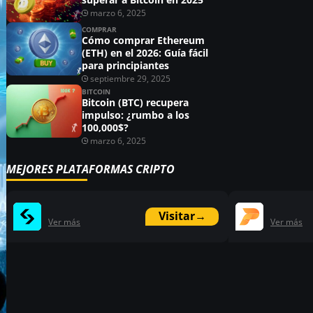
marzo 6, 2025
COMPRAR
Cómo comprar Ethereum
(ETH) en el 2026: Guía fácil
para principiantes
septiembre 29, 2025
BITCOIN
Bitcoin (BTC) recupera
impulso: ¿rumbo a los
100,000$?
marzo 6, 2025
MEJORES PLATAFORMAS CRIPTO
Visitar
→
Ver más
Ver más