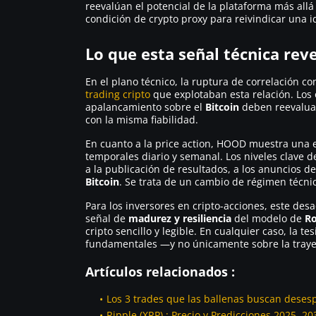
reevalúan el potencial de la plataforma más allá 
condición de
crypto proxy
para reivindicar una 
Lo que esta señal técnica reve
En el plano técnico, la ruptura de correlación co
trading cripto
que explotaban esta relación. Lo
apalancamiento sobre el
Bitcoin
deben reevaluar
con la misma fiabilidad.
En cuanto a la
price action
, HOOD muestra una es
temporales diario y semanal. Los niveles clave 
a la publicación de resultados, a los anuncios de 
Bitcoin
. Se trata de un cambio de régimen técni
Para los inversores en cripto-acciones, este d
señal de
madurez y resiliencia
del modelo de
R
cripto sencillo y legible. En cualquier caso, la
fundamentales —y no únicamente sobre la traye
Artículos relacionados :
Los 3 trades que las ballenas buscan dese
Ripple (XRP) : Precio y Predicciones 2025, 20