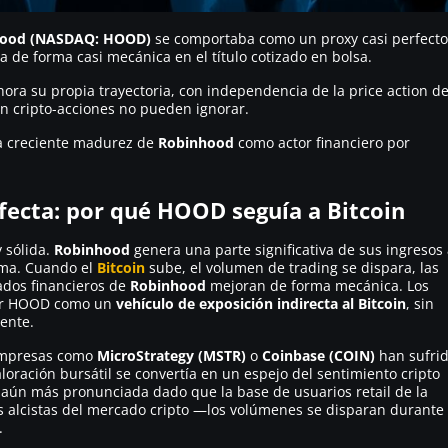
hood (NASDAQ: HOOD)
se comportaba como un proxy casi perfecto
a de forma casi mecánica en el título cotizado en bolsa.
ora su propia trayectoria, con independencia de la
price action
de
en cripto-acciones no pueden ignorar.
la creciente madurez de
Robinhood
como actor financiero por
fecta: por qué HOOD seguía a Bitcoin
y sólida.
Robinhood
genera una parte significativa de sus ingresos
orma. Cuando el
Bitcoin
sube, el volumen de trading se dispara, las
tados financieros de
Robinhood
mejoran de forma mecánica. Los
tar HOOD como un
vehículo de exposición indirecta al Bitcoin
, sin
ente.
Empresas como
MicroStrategy (MSTR)
o
Coinbase (COIN)
han sufri
ración bursátil se convertía en un espejo del sentimiento cripto
ra aún más pronunciada dado que la base de usuarios
retail
de la
os alcistas del mercado cripto —los volúmenes se disparan durante
.