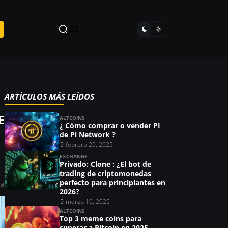
ES
ARTÍCULOS MÁS LEÍDOS
E
ALTCOINS
¿ Cómo comprar o vender PI
de Pi Network ?
febrero 20, 2025
EXCHANGE
Privado: Clone : ¿El bot de
trading de criptomonedas
perfecto para principiantes en
la
2026?
marzo 10, 2025
ALTCOINS
Top 3 meme coins para
superar a Bitcoin en 2025