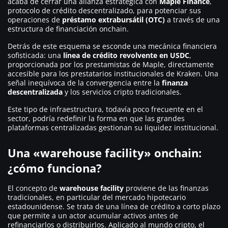
acaba de cerrar una alianza estratégica con
Maple Finance
,
protocolo de crédito descentralizado, para potenciar sus
operaciones de
préstamo extrabursátil (OTC)
a través de una
estructura de financiación onchain.
Detrás de este esquema se esconde una mecánica financiera
sofisticada: una
línea de crédito revolvente en USDC
,
proporcionada por los prestamistas de Maple, directamente
accesible para los prestatarios institucionales de Kraken. Una
señal inequívoca de la convergencia entre la
finanza
descentralizada
y los servicios cripto tradicionales.
Este tipo de infraestructura, todavía poco frecuente en el
sector, podría redefinir la forma en que las grandes
plataformas centralizadas gestionan su liquidez institucional.
Una «warehouse facility» onchain:
¿cómo funciona?
El concepto de
warehouse facility
proviene de las finanzas
tradicionales, en particular del mercado hipotecario
estadounidense. Se trata de una línea de crédito a corto plazo
que permite a un actor acumular activos antes de
refinanciarlos o distribuirlos. Aplicado al mundo cripto, el