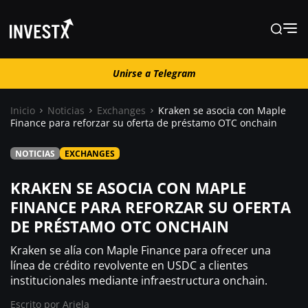
Unirse a Telegram
Unirse a Telegram
Inicio
Noticias
Exchanges
Kraken se asocia con Maple
Finance para reforzar su oferta de préstamo OTC onchain
Noticias
NOTICIAS
EXCHANGES
Guías
KRAKEN SE ASOCIA CON MAPLE
FINANCE PARA REFORZAR SU OFERTA
DE PRÉSTAMO OTC ONCHAIN
Trading
Kraken se alía con Maple Finance para ofrecer una
¿ Dónde comprar ?
línea de crédito revolvente en USDC a clientes
institucionales mediante infraestructura onchain.
Escrito por
Ariela