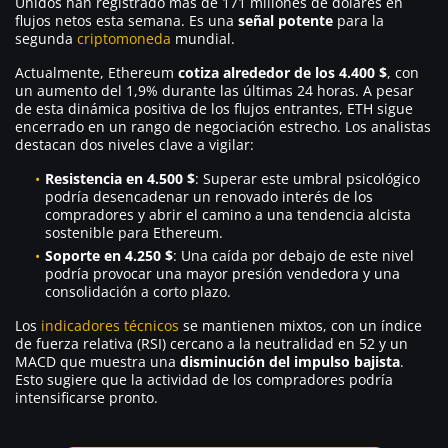
Unidos han registrado más de 171 millones de dólares en
flujos netos esta semana. Es una
señal potente
para la
segunda
criptomoneda
mundial.
Actualmente, Ethereum
cotiza alrededor de los 4.400 $
, con
un aumento del 1,9% durante las últimas 24 horas. A pesar
de esta dinámica positiva de los flujos entrantes, ETH sigue
encerrado en un rango de negociación estrecho. Los analistas
destacan dos niveles clave a vigilar:
Resistencia en 4.500 $
: Superar este umbral psicológico
podría desencadenar un renovado interés de los
compradores y abrir el camino a una tendencia alcista
sostenible para Ethereum.
Soporte en 4.250 $
: Una caída por debajo de este nivel
podría provocar una mayor presión vendedora y una
consolidación a corto plazo.
Los
indicadores técnicos
se mantienen mixtos, con un índice
de fuerza relativa (RSI) cercano a la neutralidad en 52 y un
MACD que muestra una
disminución del impulso bajista
.
Esto sugiere que la actividad de los compradores podría
intensificarse pronto.