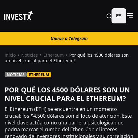
ES
Unirse a Telegram
Unirse a Telegram
Inicio
Noticias
Ethereum
Por qué los 4500 dólares son
un nivel crucial para el Ethereum?
Noticias
NOTICIAS
ETHEREUM
Guías
POR QUÉ LOS 4500 DÓLARES SON UN
NIVEL CRUCIAL PARA EL ETHEREUM?
Trading
El Ethereum (ETH) se encuentra en un momento
crucial: los $4,500 dólares son el foco de atención. Este
¿ Dónde comprar ?
nivel clave actúa como una barrera psicológica que
podría marcar el rumbo del Ether. Con el interés
renovado de inversores institucionales y su correlación