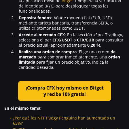
la aplicación móvil de
Bitget
. Completa la verificación
de identidad (KYC) para desbloquear todas las
funcionalidades.
Deposita fondos
: Añade moneda fiat (EUR, USD)
mediante tarjeta bancaria, transferencia SEPA, o
utiliza criptomonedas como USDT.
Accede al mercado CFX
: En la sección «Spot Trading»,
selecciona el par
CFX/USDT
o
CFX/EUR
para consultar
el precio actual (aproximadamente
0,20 $
).
Realiza una orden de compra
: Elige una orden
de
mercado
para comprar inmediatamente. Una
orden
limitada
para fijar un precio objetivo. Indica la
cantidad deseada.
¡Compra CFX hoy mismo en Bitget
y recibe 10$ gratis!
En el mismo tema:
¿Por qué los NTF Pudgy Penguins han aumentado un
63%?