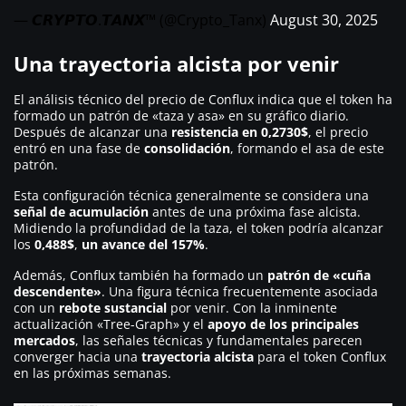
— 𝘾𝙍𝙔𝙋𝙏𝙊.𝙏𝘼𝙉𝙓™ (@Crypto_Tanx)
August 30, 2025
Una trayectoria alcista por venir
El análisis técnico del precio de Conflux indica que el token ha
formado un patrón de «taza y asa» en su gráfico diario.
Después de alcanzar una
resistencia en 0,2730$
, el precio
entró en una fase de
consolidación
, formando el asa de este
patrón.
Esta configuración técnica generalmente se considera una
señal de acumulación
antes de una próxima fase alcista.
Midiendo la profundidad de la taza, el token podría alcanzar
los
0,488$
,
un avance del 157%
.
Además, Conflux también ha formado un
patrón de «cuña
descendente»
. Una figura técnica frecuentemente asociada
con un
rebote sustancial
por venir. Con la inminente
actualización «Tree-Graph» y el
apoyo de los principales
mercados
, las señales técnicas y fundamentales parecen
converger hacia una
trayectoria alcista
para el token Conflux
en las próximas semanas.