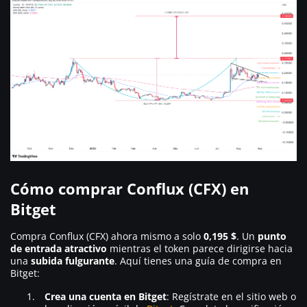
Cómo comprar Conflux (CFX) en
Bitget
Compra Conflux (CFX) ahora mismo a solo
0,195 $
. Un
punto
de entrada atractivo
mientras el token parece dirigirse hacia
una
subida fulgurante
. Aquí tienes una guía de compra en
Bitget:
Crea una cuenta en Bitget
: Regístrate en el sitio web o