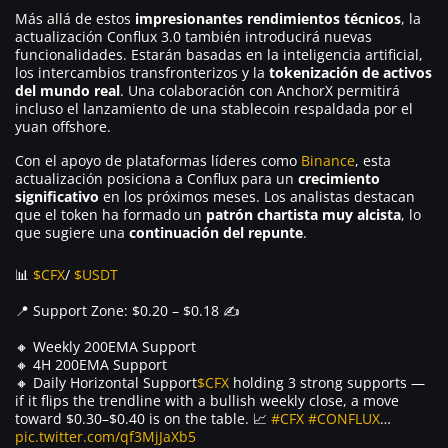
Más allá de estos
impresionantes rendimientos técnicos
, la
actualización Conflux 3.0 también introducirá nuevas
funcionalidades. Estarán basadas en la inteligencia artificial,
los intercambios transfronterizos y la
tokenización de activos
del mundo real
. Una colaboración con AnchorX permitirá
incluso el lanzamiento de una stablecoin respaldada por el
yuan offshore.
Con el apoyo de plataformas líderes como
Binance
, esta
actualización posiciona a Conflux para un
crecimiento
significativo
en los próximos meses. Los analistas destacan
que el token ha formado un
patrón chartista muy alcista
, lo
que sugiere una
continuación del repunte
.
📊
$CFX
/
$USDT
📍 Support Zone: $0.20 – $0.18 ✍️
🔸 Weekly 200EMA Support
🔸 4H 200EMA Support
🔸 Daily Horizontal Support
$CFX
holding 3 strong supports —
if it flips the trendline with a bullish weekly close, a move
toward $0.30–$0.40 is on the table. 📈
#CFX
#CONFLUX
…
pic.twitter.com/qf3MjJaXb5