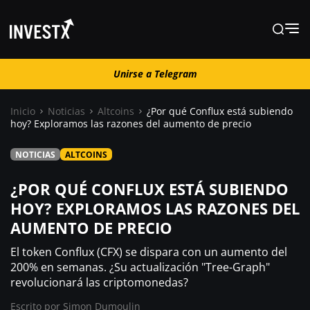
Unirse a Telegram
Unirse a Telegram
Inicio
Noticias
Altcoins
¿Por qué Conflux está subiendo
hoy? Exploramos las razones del aumento de precio
Noticias
NOTICIAS
ALTCOINS
Guías
¿POR QUÉ CONFLUX ESTÁ SUBIENDO
HOY? EXPLORAMOS LAS RAZONES DEL
AUMENTO DE PRECIO
Trading
El token Conflux (CFX) se dispara con un aumento del
¿ Dónde comprar ?
200% en semanas. ¿Su actualización "Tree-Graph"
revolucionará las criptomonedas?
Escrito por
Simon Dumoulin