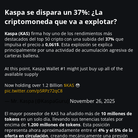
Kaspa se dispara un 37%: ¿La
criptomoneda que va a explotar?
Kaspa (KAS)
firma hoy uno de los rendimientos más
destacados del top 50 cripto con una subida del
37%
que
impulsa el precio a
0,061$
. Esta explosión se explica
principalmente por una actividad de acumulación agresiva de
carteras ballena.
At this point, Kaspa Wallet #1 might just buy up all of the
available supply
Now holding over 1.2 Billion
$KAS
😳
pic.twitter.com/p5RPz72qC8
— Mr. Kaspa (@KaspaGuru)
November 26, 2025
El mayor poseedor de KAS ha añadido más de
10 millones de
tokens
en un solo día, llevando sus tenencias totales por
encima de
1.200 millones de tokens
. Esta posición
representa ahora aproximadamente entre el
4% y el 5% de la
oferta en circulación
, creando mecánicamente una presión