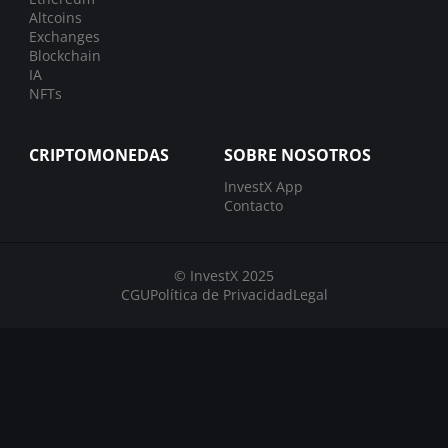
Altcoins
Exchanges
Blockchain
IA
NFTs
CRIPTOMONEDAS
SOBRE NOSOTROS
InvestX App
Contacto
© InvestX 2025
CGU
Política de Privacidad
Legal