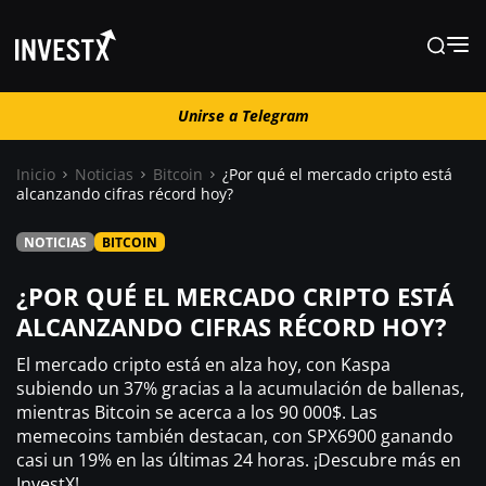
Unirse a Telegram
Unirse a Telegram
Inicio
Noticias
Bitcoin
¿Por qué el mercado cripto está
alcanzando cifras récord hoy?
Noticias
NOTICIAS
BITCOIN
Guías
¿POR QUÉ EL MERCADO CRIPTO ESTÁ
ALCANZANDO CIFRAS RÉCORD HOY?
Trading
El mercado cripto está en alza hoy, con Kaspa
subiendo un 37% gracias a la acumulación de ballenas,
mientras Bitcoin se acerca a los 90 000$. Las
¿ Dónde comprar ?
memecoins también destacan, con SPX6900 ganando
casi un 19% en las últimas 24 horas. ¡Descubre más en
InvestX!