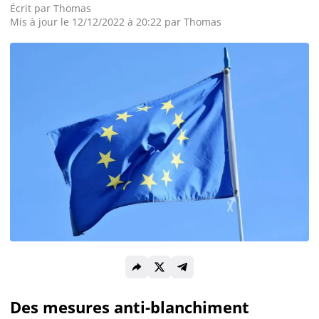
Écrit par
Thomas
Mis à jour le 12/12/2022 à 20:22 par
Thomas
Actualité Exchanges
Actualité IA
Guides
Acheter Cryptomonnaies
Prédictions
Cryptomonnaies
Bitcoin (BTC)
Des mesures anti-blanchiment
Ethereum (ETH)