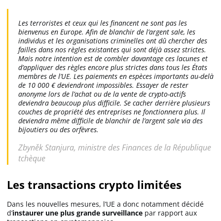
Apprendre
Les terroristes et ceux qui les financent ne sont pas les
bienvenus en Europe. Afin de blanchir de l’argent sale, les
Indicateurs techniques
individus et les organisations criminelles ont dû chercher des
failles dans nos règles existantes qui sont déjà assez strictes.
Mais notre intention est de combler davantage ces lacunes et
d’appliquer des règles encore plus strictes dans tous les États
membres de l’UE. Les paiements en espèces importants au-delà
Investir
de 10 000 € deviendront impossibles. Essayer de rester
anonyme lors de l’achat ou de la vente de crypto-actifs
Meilleures plateformes
deviendra beaucoup plus difficile. Se cacher derrière plusieurs
couches de propriété des entreprises ne fonctionnera plus. Il
deviendra même difficile de blanchir de l’argent sale via des
Meilleurs wallets
bijoutiers ou des orfèvres.
Zbyněk Stanjura, ministre des Finances de la République
tchèque
Les transactions crypto limitées
Dans les nouvelles mesures, l’UE a donc notamment décidé
d’
instaurer une plus grande surveillance
par rapport aux