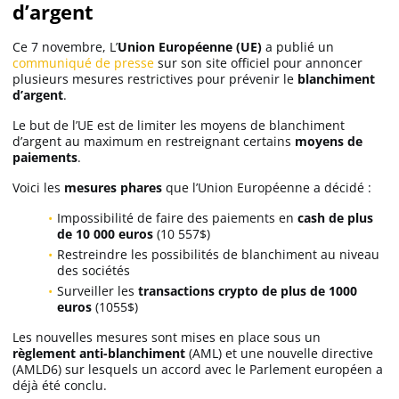
d’argent
Ce 7 novembre, L’
Union Européenne (UE)
a publié un
Solana (SOL)
communiqué de presse
sur son site officiel pour annoncer
plusieurs mesures restrictives pour prévenir le
blanchiment
d’argent
.
Ripple (XRP)
Le but de l’UE est de limiter les moyens de blanchiment
d’argent au maximum en restreignant certains
moyens de
Dogecoin (DOGE)
paiements
.
Voici les
mesures phares
que l’Union Européenne a décidé :
Binance Coin (BNB)
Impossibilité de faire des paiements en
cash de plus
de 10 000 euros
(10 557$)
Restreindre les possibilités de blanchiment au niveau
des sociétés
Trading
Surveiller les
transactions crypto de plus de 1000
euros
(1055$)
C’est quoi ?
Les nouvelles mesures sont mises en place sous un
règlement anti-blanchiment
(AML) et une nouvelle directive
Meilleur Broker
(AMLD6) sur lesquels un accord avec le Parlement européen a
déjà été conclu.