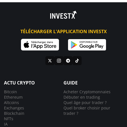
TÉLÉCHARGER L'APPLICATION INVESTX
ACTU CRYPTO
GUIDE
Bitcoin
Acheter Cryptomonnaies
Ethereum
Débuter en trading
Altcoins
Quel âge pour trader ?
Exchanges
Quel broker choisir pour
Blockchain
trader ?
NFTs
IA