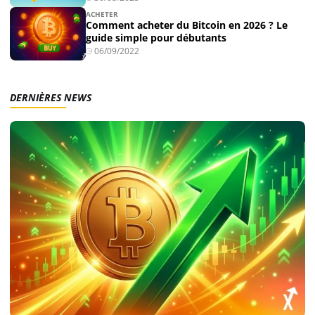
ACHETER
Comment acheter du Bitcoin en 2026 ? Le
guide simple pour débutants
Solana (SOL)
06/09/2022
Ripple (XRP)
DERNIÈRES NEWS
Dogecoin (DOGE)
Binance Coin (BNB)
Trading
C’est quoi ?
Meilleur Broker