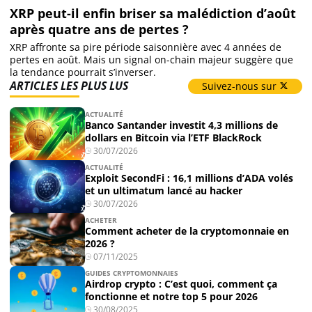
XRP peut-il enfin briser sa malédiction d’août
Actualité Exchanges
après quatre ans de pertes ?
XRP affronte sa pire période saisonnière avec 4 années de
pertes en août. Mais un signal on-chain majeur suggère que
Actualité IA
la tendance pourrait s’inverser.
ARTICLES LES PLUS LUS
Suivez-nous sur
ACTUALITÉ
Guides
Banco Santander investit 4,3 millions de
dollars en Bitcoin via l’ETF BlackRock
Acheter Cryptomonnaies
30/07/2026
ACTUALITÉ
Exploit SecondFi : 16,1 millions d’ADA volés
Prédictions
et un ultimatum lancé au hacker
30/07/2026
ACHETER
Comment acheter de la cryptomonnaie en
Cryptomonnaies
2026 ?
07/11/2025
Bitcoin (BTC)
GUIDES CRYPTOMONNAIES
Airdrop crypto : C’est quoi, comment ça
fonctionne et notre top 5 pour 2026
Ethereum (ETH)
30/08/2025