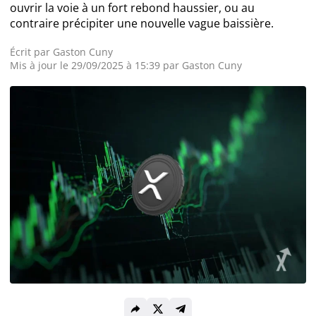
ouvrir la voie à un fort rebond haussier, ou au
contraire précipiter une nouvelle vague baissière.
Actualité Exchanges
Écrit par
Gaston Cuny
Actualité IA
Mis à jour le 29/09/2025 à 15:39 par
Gaston Cuny
Guides
Acheter Cryptomonnaies
Prédictions
Cryptomonnaies
Bitcoin (BTC)
Ethereum (ETH)