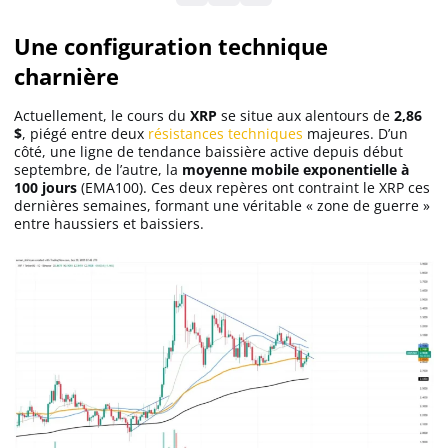
Une configuration technique
Solana (SOL)
charnière
Ripple (XRP)
Actuellement, le cours du
XRP
se situe aux alentours de
2,86
$
, piégé entre deux
résistances techniques
majeures. D’un
côté, une ligne de tendance baissière active depuis début
septembre, de l’autre, la
moyenne mobile exponentielle à
Dogecoin (DOGE)
100 jours
(EMA100). Ces deux repères ont contraint le XRP ces
dernières semaines, formant une véritable « zone de guerre »
entre haussiers et baissiers.
Binance Coin (BNB)
Trading
C’est quoi ?
Meilleur Broker