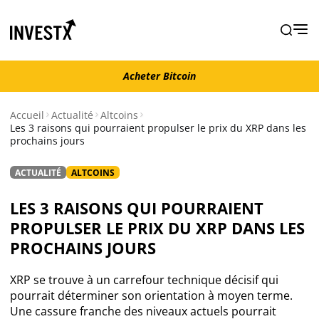
Acheter Bitcoin
Acheter Bitcoin
Accueil
Actualité
Altcoins
Les 3 raisons qui pourraient propulser le prix du XRP dans les
prochains jours
Actualité
ACTUALITÉ
ALTCOINS
Actualité Bitcoin
LES 3 RAISONS QUI POURRAIENT
Actualité Ethereum
PROPULSER LE PRIX DU XRP DANS LES
PROCHAINS JOURS
Actualité Altcoins
XRP se trouve à un carrefour technique décisif qui
pourrait déterminer son orientation à moyen terme.
Actualité NFT
Une cassure franche des niveaux actuels pourrait