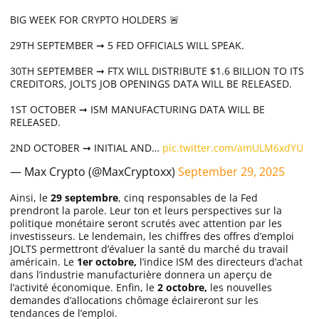
BIG WEEK FOR CRYPTO HOLDERS 🚨
29TH SEPTEMBER ➞ 5 FED OFFICIALS WILL SPEAK.
30TH SEPTEMBER ➞ FTX WILL DISTRIBUTE $1.6 BILLION TO ITS
CREDITORS, JOLTS JOB OPENINGS DATA WILL BE RELEASED.
1ST OCTOBER ➞ ISM MANUFACTURING DATA WILL BE
RELEASED.
2ND OCTOBER ➞ INITIAL AND…
pic.twitter.com/amULM6xdYU
— Max Crypto (@MaxCryptoxx)
September 29, 2025
Ainsi, le
29 septembre
, cinq responsables de la Fed
prendront la parole. Leur ton et leurs perspectives sur la
politique monétaire seront scrutés avec attention par les
investisseurs. Le lendemain, les chiffres des offres d’emploi
JOLTS permettront d’évaluer la santé du marché du travail
américain. Le
1er octobre,
l’indice ISM des directeurs d’achat
dans l’industrie manufacturière donnera un aperçu de
l’activité économique. Enfin, le
2 octobre,
les nouvelles
demandes d’allocations chômage éclaireront sur les
tendances de l’emploi.