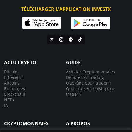
TÉLÉCHARGER L'APPLICATION INVESTX
ACTU CRYPTO
GUIDE
Bitcoin
Acheter Cryptomonnaies
Ethereum
Débuter en trading
Altcoins
Quel âge pour trader ?
Exchanges
Quel broker choisir pour
Blockchain
trader ?
NFTs
IA
CRYPTOMONNAIES
À PROPOS