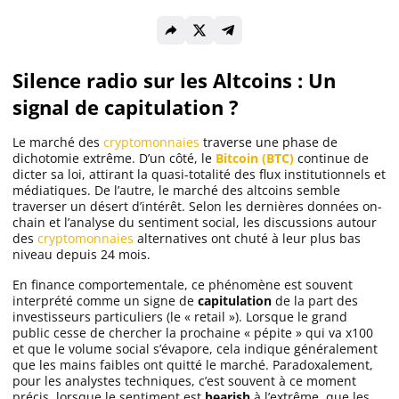
Solana (SOL)
Silence radio sur les Altcoins : Un
Ripple (XRP)
signal de capitulation ?
Le marché des
cryptomonnaies
traverse une phase de
Dogecoin (DOGE)
dichotomie extrême. D’un côté, le
Bitcoin (BTC)
continue de
dicter sa loi, attirant la quasi-totalité des flux institutionnels et
médiatiques. De l’autre, le marché des altcoins semble
traverser un désert d’intérêt. Selon les dernières données on-
Binance Coin (BNB)
chain et l’analyse du sentiment social, les discussions autour
des
cryptomonnaies
alternatives ont chuté à leur plus bas
niveau depuis 24 mois.
Trading
En finance comportementale, ce phénomène est souvent
interprété comme un signe de
capitulation
de la part des
C’est quoi ?
investisseurs particuliers (le « retail »). Lorsque le grand
public cesse de chercher la prochaine « pépite » qui va x100
et que le volume social s’évapore, cela indique généralement
Meilleur Broker
que les mains faibles ont quitté le marché. Paradoxalement,
pour les analystes techniques, c’est souvent à ce moment
précis, lorsque le sentiment est
bearish
à l’extrême, que les