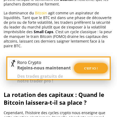
planchers (bottoms) se forment.
Apprendre
La dominance du
Bitcoin
agit comme un aspirateur de
liquidités. Tant que le BTC est dans une phase de découverte
Indicateurs techniques
de prix ou de forte volatilité, les traders préfèrent la sécurité
du leader du marché plutôt que de s’exposer à la volatilité
imprévisible des
Small Caps
. C’est un cycle classique : la peur
de manquer le train Bitcoin (FOMO) draine les capitaux des
Investir
altcoins, laissant ces derniers saigner lentement face à la
paire BTC.
Meilleures plateformes
Roro Crypto
Meilleurs wallets
C'EST ICI !
Des trades gratuits de
notre trader pro !
La rotation des capitaux : Quand le
Bitcoin laissera-t-il sa place ?
Cependant, l’histoire des cycles crypto nous enseigne que