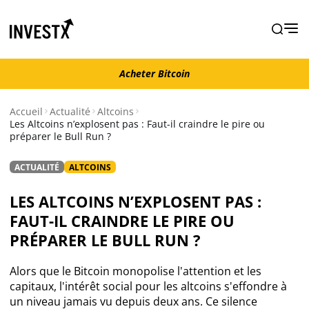
Acheter Bitcoin
Acheter Bitcoin
Accueil
Actualité
Altcoins
Les Altcoins n’explosent pas : Faut-il craindre le pire ou
préparer le Bull Run ?
Actualité
ACTUALITÉ
ALTCOINS
Actualité Bitcoin
LES ALTCOINS N’EXPLOSENT PAS :
Actualité Ethereum
FAUT-IL CRAINDRE LE PIRE OU
PRÉPARER LE BULL RUN ?
Actualité Altcoins
Alors que le Bitcoin monopolise l'attention et les
capitaux, l'intérêt social pour les altcoins s'effondre à
Actualité NFT
un niveau jamais vu depuis deux ans. Ce silence