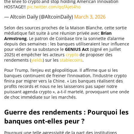
the knee to crypto and stop holding American innovation
HOSTAGE!!
pic.twitter.com/qqfAjet4ho
— Altcoin Daily (@AltcoinDaily)
March 3, 2026
Selon des sources proches de la Maison Blanche, cette sortie
médiatique fait suite à une réunion privée avec
Brian
Armstrong
. Le patron de Coinbase tire la sonnette d’alarme
depuis des semaines : les banques utiliseraient leur influence
pour vider de sa substance le
GENIUS Act
(signé en juillet
2025) et empêcher les acteurs
crypto
de proposer des
rendements (
yields
) sur les
stablecoins
.
Pour Trump, l’enjeu est géopolitique. Il affirme que si les
banques continuent de freiner l’innovation, l’industrie crypto
finira par migrer vers la Chine. « Les banques réalisent des
profits records et nous ne les laisserons pas saper notre
puissant agenda crypto », a-t-il martelé, provoquant une onde
de choc immédiate sur les marchés.
Guerre des rendements : Pourquoi les
banques ont-elles peur ?
Pourquoi une telle agressivité de la part des institutions