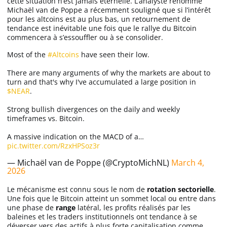
cette situation n’est jamais éternelle. L’analyste renommé
Michaël van de Poppe a récemment souligné que si l’intérêt
pour les altcoins est au plus bas, un retournement de
tendance est inévitable une fois que le rallye du Bitcoin
commencera à s’essouffler ou à se consolider.
Most of the
#Altcoins
have seen their low.
There are many arguments of why the markets are about to
turn and that's why I've accumulated a large position in
$NEAR
.
Strong bullish divergences on the daily and weekly
timeframes vs. Bitcoin.
A massive indication on the MACD of a…
pic.twitter.com/RzxHPSoz3r
— Michaël van de Poppe (@CryptoMichNL)
March 4,
2026
Le mécanisme est connu sous le nom de
rotation sectorielle
.
Une fois que le Bitcoin atteint un sommet local ou entre dans
une phase de
range
latéral, les profits réalisés par les
baleines et les traders institutionnels ont tendance à se
déverser vers des actifs à plus forte capitalisation comme