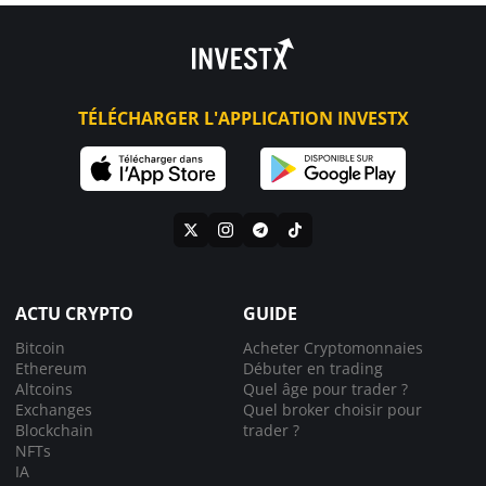
TÉLÉCHARGER L'APPLICATION INVESTX
ACTU CRYPTO
GUIDE
Bitcoin
Acheter Cryptomonnaies
Ethereum
Débuter en trading
Altcoins
Quel âge pour trader ?
Exchanges
Quel broker choisir pour
Blockchain
trader ?
NFTs
IA