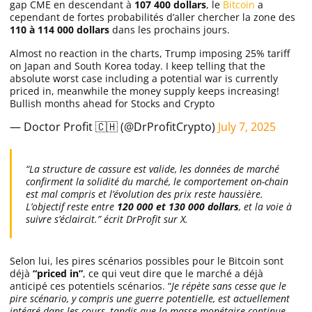
gap CME en descendant à
107 400 dollars
, le
Bitcoin
a
cependant de fortes probabilités d’aller chercher la zone des
110 à 114 000 dollars
dans les prochains jours.
Almost no reaction in the charts, Trump imposing 25% tariff
on Japan and South Korea today. I keep telling that the
absolute worst case including a potential war is currently
priced in, meanwhile the money supply keeps increasing!
Bullish months ahead for Stocks and Crypto
— Doctor Profit 🇨🇭 (@DrProfitCrypto)
July 7, 2025
“La structure de cassure est valide, les données de marché
confirment la solidité du marché, le comportement on-chain
est mal compris et l’évolution des prix reste haussière.
L’objectif reste entre
120 000 et 130 000 dollars
, et la voie à
suivre s’éclaircit.” écrit DrProfit sur X.
Selon lui, les pires scénarios possibles pour le Bitcoin sont
déjà
“priced in”
, ce qui veut dire que le marché a déjà
anticipé ces potentiels scénarios. “
Je répète sans cesse que le
pire scénario, y compris une guerre potentielle, est actuellement
intégré dans les cours, tandis que la masse monétaire continue