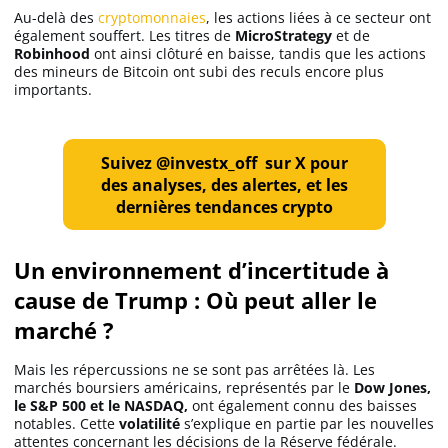
Au-delà des
cryptomonnaies
, les actions liées à ce secteur ont
Apprendre
également souffert. Les titres de
MicroStrategy
et de
Robinhood
ont ainsi clôturé en baisse, tandis que les actions
des mineurs de Bitcoin ont subi des reculs encore plus
Indicateurs techniques
importants.
Investir
Suivez @investx_off sur X pour
des analyses, des alertes, et les
Meilleures plateformes
dernières tendances crypto
Meilleurs wallets
Un environnement d’incertitude à
cause de Trump : Où peut aller le
marché ?
Mais les répercussions ne se sont pas arrêtées là. Les
marchés boursiers américains, représentés par le
Dow Jones,
le S&P 500 et le NASDAQ,
ont également connu des baisses
notables. Cette
volatilité
s’explique en partie par les nouvelles
attentes concernant les décisions de la Réserve fédérale.