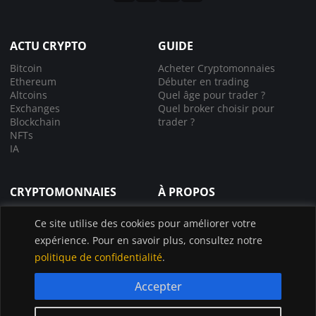
ACTU CRYPTO
GUIDE
Bitcoin
Acheter Cryptomonnaies
Ethereum
Débuter en trading
Altcoins
Quel âge pour trader ?
Exchanges
Quel broker choisir pour
Blockchain
trader ?
NFTs
IA
CRYPTOMONNAIES
À PROPOS
Comprendre la crypto
À propos de nous
Ce site utilise des cookies pour améliorer votre
Lexique crypto
Nous contacter
expérience. Pour en savoir plus, consultez notre
Choisir le bon exchange
Application InvestX
Canal liquidations crypto
politique de confidentialité
.
Accepter
© InvestX 2025