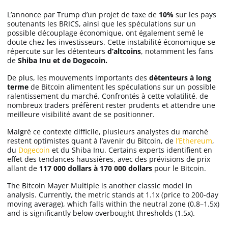
L’annonce par Trump d’un projet de taxe de
10%
sur les pays
soutenants les BRICS, ainsi que les spéculations sur un
possible découplage économique, ont également semé le
doute chez les investisseurs. Cette instabilité économique se
répercute sur les détenteurs
d’altcoins
, notamment les fans
de
Shiba Inu et de Dogecoin.
De plus, les mouvements importants des
détenteurs à long
terme
de Bitcoin alimentent les spéculations sur un possible
ralentissement du marché. Confrontés à cette volatilité, de
nombreux traders préfèrent rester prudents et attendre une
meilleure visibilité avant de se positionner.
Malgré ce contexte difficile, plusieurs analystes du marché
restent optimistes quant à l’avenir du Bitcoin, de
l’Ethereum
,
du
Dogecoin
et du Shiba Inu. Certains experts identifient en
effet des tendances haussières, avec des prévisions de prix
allant de
117 000 dollars à 170 000 dollars
pour le Bitcoin.
The Bitcoin Mayer Multiple is another classic model in
analysis. Currently, the metric stands at 1.1х (price to 200-day
moving average), which falls within the neutral zone (0.8–1.5х)
and is significantly below overbought thresholds (1.5х).