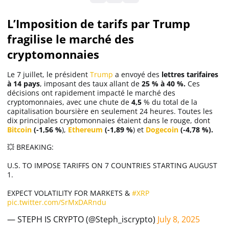
L’Imposition de tarifs par Trump
Solana (SOL)
fragilise le marché des
cryptomonnaies
Ripple (XRP)
Le 7 juillet, le président
Trump
a envoyé des
lettres tarifaires
à 14 pays
, imposant des taux allant de
25 % à 40 %.
Ces
Dogecoin (DOGE)
décisions ont rapidement impacté le marché des
cryptomonnaies, avec une chute de
4,5
% du total de la
capitalisation boursière en seulement 24 heures. Toutes les
Binance Coin (BNB)
dix principales cryptomonnaies étaient dans le rouge, dont
Bitcoin
(-1,56 %
),
Ethereum
(-1,89 %
) et
Dogecoin
(-4,78 %).
💥 BREAKING:
Trading
U.S. TO IMPOSE TARIFFS ON 7 COUNTRIES STARTING AUGUST
1.
C’est quoi ?
EXPECT VOLATILITY FOR MARKETS &
#XRP
pic.twitter.com/SrMxDARndu
Meilleur Broker
— STEPH IS CRYPTO (@Steph_iscrypto)
July 8, 2025