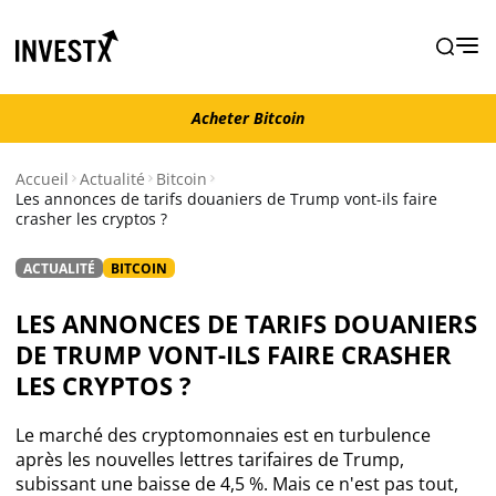
Acheter Bitcoin
Acheter Bitcoin
Accueil
Actualité
Bitcoin
Les annonces de tarifs douaniers de Trump vont-ils faire
crasher les cryptos ?
Actualité
ACTUALITÉ
BITCOIN
Actualité Bitcoin
LES ANNONCES DE TARIFS DOUANIERS
Actualité Ethereum
DE TRUMP VONT-ILS FAIRE CRASHER
LES CRYPTOS ?
Actualité Altcoins
Le marché des cryptomonnaies est en turbulence
après les nouvelles lettres tarifaires de Trump,
Actualité NFT
subissant une baisse de 4,5 %. Mais ce n'est pas tout,