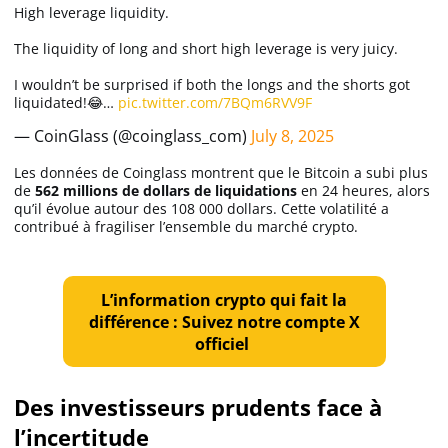
High leverage liquidity.
The liquidity of long and short high leverage is very juicy.
I wouldn’t be surprised if both the longs and the shorts got
liquidated!😂…
pic.twitter.com/7BQm6RVV9F
— CoinGlass (@coinglass_com)
July 8, 2025
Les données de Coinglass montrent que le Bitcoin a subi plus
de
562 millions de dollars de liquidations
en 24 heures, alors
qu’il évolue autour des 108 000 dollars. Cette volatilité a
contribué à fragiliser l’ensemble du marché crypto.
L’information crypto qui fait la
différence : Suivez notre compte X
officiel
Des investisseurs prudents face à
l’incertitude