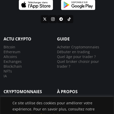
ACTU CRYPTO
GUIDE
Bitcoin
Acheter Cryptomonnaies
Ethereum
Débuter en trading
Altcoins
Quel âge pour trader ?
Exchanges
Quel broker choisir pour
Blockchain
trader ?
NFTs
IA
CRYPTOMONNAIES
À PROPOS
Comprendre la crypto
À propos de nous
Ce site utilise des cookies pour améliorer votre
Lexique crypto
Nous contacter
expérience. Pour en savoir plus, consultez notre
Choisir le bon exchange
Application InvestX