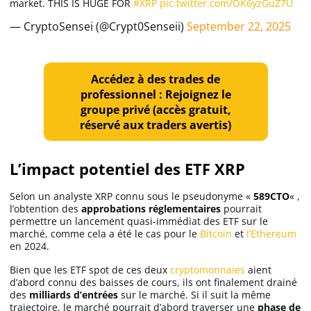
market. THIS IS HUGE FOR
#XRP
pic.twitter.com/OK6yzGuZ7U
— CryptoSensei (@Crypt0Senseii)
September 22, 2025
Accédez à des trades de
professionnel : Rejoignez le
groupe privé (accès gratuit,
réservé aux traders avertis)
L’impact potentiel des ETF XRP
Selon un analyste XRP connu sous le pseudonyme «
589CTO
« ,
l’obtention des
approbations réglementaires
pourrait
permettre un lancement quasi-immédiat des ETF sur le
marché, comme cela a été le cas pour le
Bitcoin
et
l’Ethereum
en 2024.
Bien que les ETF spot de ces deux
cryptomonnaies
aient
d’abord connu des baisses de cours, ils ont finalement drainé
des
milliards d’entrées
sur le marché. Si il suit la même
trajectoire, le marché pourrait d’abord traverser une
phase de