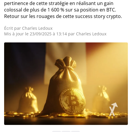
pertinence de cette stratégie en réalisant un gain
colossal de plus de 1 600 % sur sa position en BTC.
Actualité Exchanges
Retour sur les rouages de cette success story crypto.
Actualité IA
Écrit par
Charles Ledoux
Mis à jour le 23/09/2025 à 13:14 par
Charles Ledoux
Guides
Acheter Cryptomonnaies
Prédictions
Cryptomonnaies
Bitcoin (BTC)
Ethereum (ETH)