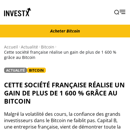
Acheter Bitcoin
Acheter Bitcoin
Accueil
Actualité
Bitcoin
Cette société française réalise un gain de plus de 1 600 %
grâce au Bitcoin
Actualité
ACTUALITÉ
BITCOIN
Actualité Bitcoin
CETTE SOCIÉTÉ FRANÇAISE RÉALISE UN
Actualité Ethereum
GAIN DE PLUS DE 1 600 % GRÂCE AU
BITCOIN
Actualité Altcoins
Malgré la volatilité des cours, la confiance des grands
investisseurs dans le Bitcoin ne faiblit pas. Capital B,
Actualité NFT
une entreprise française, vient de démontrer toute la