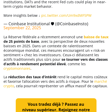
institutions, DATs and the recent Fed cuts could play in near-
term crypto market behavior.
More insights below ↓
pic.twitter.com/Um9xdMF5PW
— Coinbase Institutional 🛡️ (@CoinbaseInsto)
September 22, 2025
La Réserve fédérale a récemment annoncé une
baisse de taux
de 25 points de base
, avec la perspective de deux nouvelles
baisses en 2025. Dans un contexte de ralentissement
économique mondial, ces mesures encouragent un « risk-on
sentiment » chez les investisseurs. Ceux-ci délaissent les
actifs traditionnels plus sûrs pour
se tourner vers des classes
d’actifs à rendement potentiel élevé
, comme les
cryptomonnaies
.
La
réduction des taux d’intérêt
rend le capital moins coûteux
et favorise l’allocation vers des actifs à risque. Pour le
marché
crypto
, cela pourrait représenter un afflux massif de capitaux.
Vous tradez déjà ? Passez au
niveau supérieur. Rejoignez notre