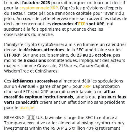
Le mois d’
octobre 2025
pourrait marquer un tournant décisif
pour la
cryptomonnaie
XRP
. D’après les prévisions d’experts
du secteur, cette période s’annonce capitale pour l’avenir du
jeton. Au cœur de cette effervescence se trouvent les dates de
décision concernant les
demandes d’
ETF
spot XRP
, qui
suscitent à la fois optimisme et prudence chez les
observateurs du marché.
L’analyste crypto CryptoSensei a mis en lumière un calendrier
dense de
décisions attendues
de la SEC américaine sur les
ETF XRP
. Sur une seule semaine, du
23 au 25 octobre
, pas
moins de
5 décisions
sont attendues, impliquant des acteurs
majeurs comme Grayscale, 21Shares, Canary Capital,
WisdomTree et CoinShares.
Ces
échéances successives
alimentent déjà les spéculations
sur un éventuel « game changer » pour
XRP
. L’approbation
d’un seul ETF spot XRP pourrait ouvrir la voie à un
afflux
massif de capitaux institutionnels
, tandis que
plusieurs feux
verts consécutifs
créeraient un effet domino sans précédent
pour le
marché
.
BREAKING: 🇺🇸 U.S. lawmakers urge the SEC to enforce a
Trump-era executive order aimed at allowing cryptocurrency
investments within the $9.3/$12.5 trillion 401(k) retirement