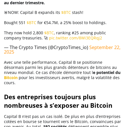
au dernier trimestre.
🚨NOW: Capital B expands its
$BTC
stash!
Bought 551
$BTC
for €54.7M, a 25% boost to holdings.
They now hold 2,800
$BTC
, ranking #25 among public
company treasuries. 🚀
pic.twitter.com/8Wi3EQRqj2
— The Crypto Times (@CryptoTimes_io)
September 22,
2025
Avec une telle performance, Capital B se positionne
désormais parmi les plus grands détenteurs de bitcoins au
niveau mondial. Ce cas d’école démontre tout l
e potentiel du
Bitcoin
pour les investisseurs avertis, malgré la volatilité des
cours.
Des entreprises toujours plus
nombreuses à s’exposer au Bitcoin
Capital B n’est pas un cas isolé. De plus en plus d’entreprises
cotées en bourse se tournent vers le Bitcoin, convaincues par
son avenir. Au total,
192 sociétés
détiennent ensemble plus