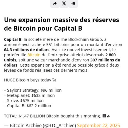
Solana (SOL)
Une expansion massive des réserves
de Bitcoin pour Capital B
Ripple (XRP)
Capital B
, la société mère de The Blockchain Group, a
annoncé avoir acheté 551 bitcoins pour un montant d’environ
Dogecoin (DOGE)
64,3 millions de dollars
. Avec ce nouvel investissement, le
portefeuille
Bitcoin
de l’entreprise atteint désormais
2 800
unités
, soit une valeur marchande d’environ
307 millions de
dollars
. Cette expansion a été rendue possible grâce à deux
Binance Coin (BNB)
levées de fonds réalisées ces derniers mois.
HUGE Bitcoin buys today 🚀
Trading
– Saylor’s Strategy: $96 million
– Metaplanet: $632 million
C’est quoi ?
– Strive: $675 million
– Capital B: $62.2 million
TOTAL: $1.47 BILLION Bitcoin bought this morning. 🟧🔥
Meilleur Broker
— Bitcoin Archive (@BTC_Archive)
September 22, 2025