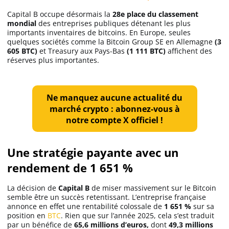
Apprendre
Capital B occupe désormais la
28e place du classement
mondial
des entreprises publiques détenant les plus
importants inventaires de bitcoins. En Europe, seules
Indicateurs techniques
quelques sociétés comme la Bitcoin Group SE en Allemagne
(3
605 BTC)
et Treasury aux Pays-Bas
(1 111 BTC)
affichent des
réserves plus importantes.
Investir
Ne manquez aucune actualité du
Meilleures plateformes
marché crypto : abonnez-vous à
notre compte X officiel !
Meilleurs wallets
Une stratégie payante avec un
rendement de 1 651 %
La décision de
Capital B
de miser massivement sur le Bitcoin
semble être un succès retentissant. L’entreprise française
annonce en effet une rentabilité colossale de
1 651 %
sur sa
position en
BTC
. Rien que sur l’année 2025, cela s’est traduit
par un bénéfice de
65,6 millions d’euros,
dont
49,3 millions