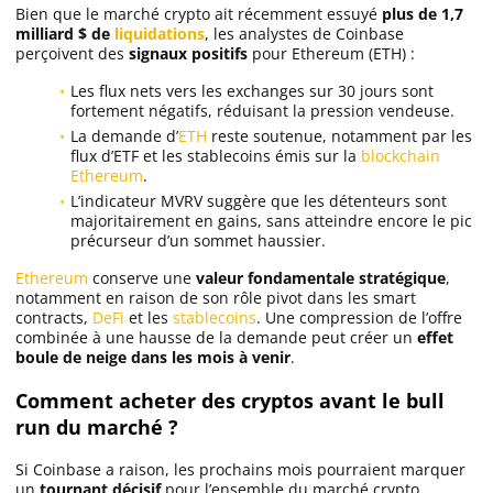
Bien que le marché crypto ait récemment essuyé
plus de 1,7
milliard $ de
liquidations
, les analystes de Coinbase
perçoivent des
signaux positifs
pour Ethereum (ETH) :
Les flux nets vers les exchanges sur 30 jours sont
fortement négatifs, réduisant la pression vendeuse.
La demande d’
ETH
reste soutenue, notamment par les
flux d’ETF et les stablecoins émis sur la
blockchain
Ethereum
.
L’indicateur MVRV suggère que les détenteurs sont
majoritairement en gains, sans atteindre encore le pic
précurseur d’un sommet haussier.
Ethereum
conserve une
valeur fondamentale stratégique
,
notamment en raison de son rôle pivot dans les smart
contracts,
DeFi
et les
stablecoins
. Une compression de l’offre
combinée à une hausse de la demande peut créer un
effet
boule de neige dans les mois à venir
.
Comment acheter des cryptos avant le bull
run du marché ?
Si Coinbase a raison, les prochains mois pourraient marquer
un
tournant décisif
pour l’ensemble du marché crypto.