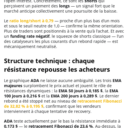
l’open interest. Concrètement, ce sont les
shorts
qui
perçoivent un paiement des
longs
— un signal fort que le
marché anticipe collectivement une poursuite de la baisse.
Le
ratio long/short à 0,79
— proche d’un plus bas d’un mois
et sous le seuil neutre de 1,0 — confirme la même orientation.
Plus de traders sont positionnés à la vente qu’à l’achat. Et avec
un
funding rate négatif
, le squeeze de shorts classique — l’un
des catalyseurs les plus courants d’un rebond rapide — est
mécaniquement neutralisé.
Structure technique : chaque
résistance repousse les acheteurs
Le graphique
ADA
ne laisse aucune ambiguïté. Les trois
EMA
majeures
surplombent le prix actuel et jouent le rôle de
résistances dynamiques : la
EMA 50 jours à 0,185 $
, la
EMA
100 jours à 0,216 $
et la
EMA 200 jours à 0,289 $
. Le dernier
rebond a été stoppé net au niveau de
retracement Fibonacci
de 32,82 % à 0,195 $
, confirmant que les vendeurs
interviennent à chaque tentative de recovery.
ADA
teste actuellement par le bas la résistance immédiate à
0,173 $
— le
retracement Fibonacci de 23,6 %
. Au-dessus, la