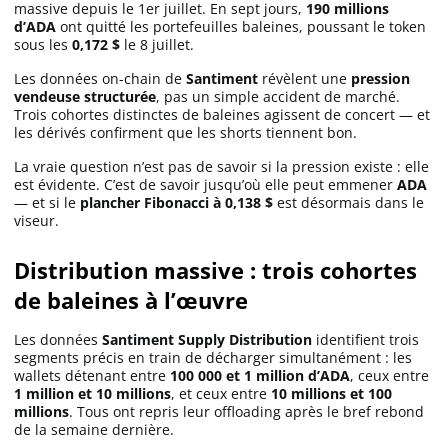
massive depuis le 1er juillet. En sept jours,
190 millions
d’ADA
ont quitté les portefeuilles baleines, poussant le token
sous les
0,172 $
le 8 juillet.
Solana (SOL)
Les données on-chain de
Santiment
révèlent une
pression
vendeuse structurée
, pas un simple accident de marché.
Ripple (XRP)
Trois cohortes distinctes de baleines agissent de concert — et
les dérivés confirment que les shorts tiennent bon.
La vraie question n’est pas de savoir si la pression existe : elle
Dogecoin (DOGE)
est évidente. C’est de savoir jusqu’où elle peut emmener
ADA
— et si le
plancher Fibonacci à 0,138 $
est désormais dans le
viseur.
Binance Coin (BNB)
Distribution massive : trois cohortes
de baleines à l’œuvre
Trading
Les données
Santiment Supply Distribution
identifient trois
C’est quoi ?
segments précis en train de décharger simultanément : les
wallets détenant entre
100 000 et 1 million d’ADA
, ceux entre
1 million et 10 millions
, et ceux entre
10 millions et 100
Meilleur Broker
millions
. Tous ont repris leur offloading après le bref rebond
de la semaine dernière.