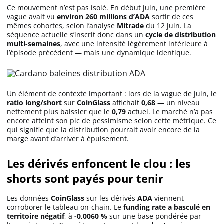
Ce mouvement n’est pas isolé. En début juin, une première
Apprendre
vague avait vu
environ 260 millions d’ADA
sortir de ces
mêmes cohortes, selon l’analyse
Mitrade
du 12 juin. La
séquence actuelle s’inscrit donc dans un
cycle de distribution
Indicateurs techniques
multi-semaines
, avec une intensité légèrement inférieure à
l’épisode précédent — mais une dynamique identique.
Investir
Un élément de contexte important : lors de la vague de juin, le
Meilleures plateformes
ratio long/short
sur
CoinGlass
affichait
0,68
— un niveau
nettement plus baissier que le
0,79
actuel. Le marché n’a pas
encore atteint son pic de pessimisme selon cette métrique. Ce
Meilleurs wallets
qui signifie que la distribution pourrait avoir encore de la
marge avant d’arriver à épuisement.
Les dérivés enfoncent le clou : les
shorts sont payés pour tenir
Les données
CoinGlass
sur les dérivés
ADA
viennent
corroborer le tableau on-chain. Le
funding rate a basculé en
territoire négatif
, à
-0,0060 %
sur une base pondérée par