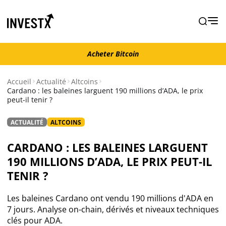
Acheter Bitcoin
Acheter Bitcoin
Accueil
Actualité
Altcoins
Cardano : les baleines larguent 190 millions d’ADA, le prix
peut-il tenir ?
Actualité
ACTUALITÉ
ALTCOINS
Actualité Bitcoin
CARDANO : LES BALEINES LARGUENT
Actualité Ethereum
190 MILLIONS D’ADA, LE PRIX PEUT-IL
TENIR ?
Actualité Altcoins
Les baleines Cardano ont vendu 190 millions d'ADA en
7 jours. Analyse on-chain, dérivés et niveaux techniques
Actualité NFT
clés pour ADA.