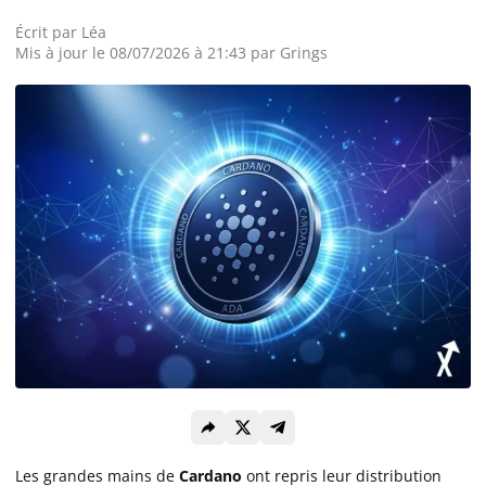
Écrit par
Léa
Actualité Exchanges
Mis à jour le 08/07/2026 à 21:43 par
Grings
Actualité IA
Guides
Acheter Cryptomonnaies
Prédictions
Cryptomonnaies
Bitcoin (BTC)
Les grandes mains de
Cardano
ont repris leur distribution
Ethereum (ETH)