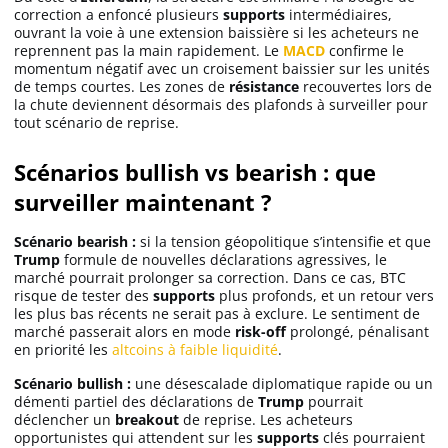
correction a enfoncé plusieurs
supports
intermédiaires,
ouvrant la voie à une extension baissière si les acheteurs ne
reprennent pas la main rapidement. Le
MACD
confirme le
momentum négatif avec un croisement baissier sur les unités
de temps courtes. Les zones de
résistance
recouvertes lors de
la chute deviennent désormais des plafonds à surveiller pour
tout scénario de reprise.
Scénarios bullish vs bearish : que
surveiller maintenant ?
Scénario bearish :
si la tension géopolitique s’intensifie et que
Trump
formule de nouvelles déclarations agressives, le
marché pourrait prolonger sa correction. Dans ce cas, BTC
risque de tester des
supports
plus profonds, et un retour vers
les plus bas récents ne serait pas à exclure. Le sentiment de
marché passerait alors en mode
risk-off
prolongé, pénalisant
en priorité les
altcoins à faible liquidité
.
Scénario bullish :
une désescalade diplomatique rapide ou un
démenti partiel des déclarations de
Trump
pourrait
déclencher un
breakout
de reprise. Les acheteurs
opportunistes qui attendent sur les
supports
clés pourraient