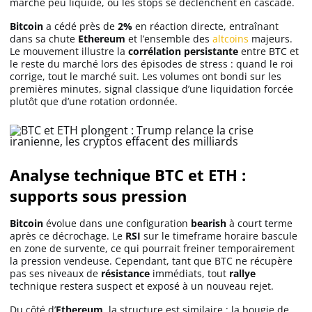
marché peu liquide, où les stops se déclenchent en cascade.
Bitcoin
a cédé près de
2%
en réaction directe, entraînant
dans sa chute
Ethereum
et l’ensemble des
altcoins
majeurs.
Le mouvement illustre la
corrélation persistante
entre BTC et
le reste du marché lors des épisodes de stress : quand le roi
corrige, tout le marché suit. Les volumes ont bondi sur les
premières minutes, signal classique d’une liquidation forcée
plutôt que d’une rotation ordonnée.
Analyse technique BTC et ETH :
supports sous pression
Bitcoin
évolue dans une configuration
bearish
à court terme
après ce décrochage. Le
RSI
sur le timeframe horaire bascule
en zone de survente, ce qui pourrait freiner temporairement
la pression vendeuse. Cependant, tant que BTC ne récupère
pas ses niveaux de
résistance
immédiats, tout
rallye
technique restera suspect et exposé à un nouveau rejet.
Du côté d’
Ethereum
, la structure est similaire : la bougie de