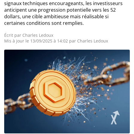
signaux techniques encourageants, les investisseurs
anticipent une progression potentielle vers les 52
Actualité Exchanges
dollars, une cible ambitieuse mais réalisable si
certaines conditions sont remplies.
Actualité IA
Écrit par
Charles Ledoux
Mis à jour le 13/09/2025 à 14:02 par
Charles Ledoux
Guides
Acheter Cryptomonnaies
Prédictions
Cryptomonnaies
Bitcoin (BTC)
Ethereum (ETH)