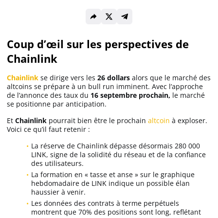
Solana (SOL)
Coup d’œil sur les perspectives de
Ripple (XRP)
Chainlink
Chainlink
se dirige vers les
26 dollars
alors que le marché des
Dogecoin (DOGE)
altcoins se prépare à un bull run imminent. Avec l’approche
de l’annonce des taux du
16 septembre prochain,
le marché
se positionne par anticipation.
Binance Coin (BNB)
Et
Chainlink
pourrait bien être le prochain
altcoin
à exploser.
Voici ce qu’il faut retenir :
La réserve de Chainlink dépasse désormais 280 000
Trading
LINK, signe de la solidité du réseau et de la confiance
des utilisateurs.
C’est quoi ?
La formation en « tasse et anse » sur le graphique
hebdomadaire de LINK indique un possible élan
haussier à venir.
Meilleur Broker
Les données des contrats à terme perpétuels
montrent que 70% des positions sont long, reflétant