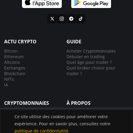
ACTU CRYPTO
GUIDE
Bitcoin
Acheter Cryptomonnaies
Ethereum
Débuter en trading
Altcoins
Quel âge pour trader ?
Exchanges
Quel broker choisir pour
Blockchain
trader ?
NFTs
IA
CRYPTOMONNAIES
À PROPOS
Comprendre la crypto
À propos de nous
Ce site utilise des cookies pour améliorer votre
Lexique crypto
Nous contacter
expérience. Pour en savoir plus, consultez notre
Choisir le bon exchange
Application InvestX
Canal liquidations crypto
politique de confidentialité
.