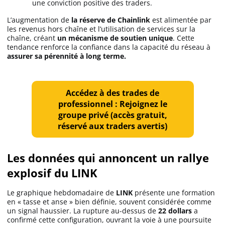
une conviction positive des traders.
Apprendre
L’augmentation de
la réserve de Chainlink
est alimentée par
les revenus hors chaîne et l’utilisation de services sur la
chaîne, créant
un mécanisme de soutien unique
. Cette
Indicateurs techniques
tendance renforce la confiance dans la capacité du réseau à
assurer sa pérennité à long terme.
Investir
Accédez à des trades de
Meilleures plateformes
professionnel : Rejoignez le
groupe privé (accès gratuit,
réservé aux traders avertis)
Meilleurs wallets
Les données qui annoncent un rallye
explosif du LINK
Le graphique hebdomadaire de
LINK
présente une formation
en « tasse et anse » bien définie, souvent considérée comme
un signal haussier. La rupture au-dessus de
22 dollars
a
confirmé cette configuration, ouvrant la voie à une poursuite