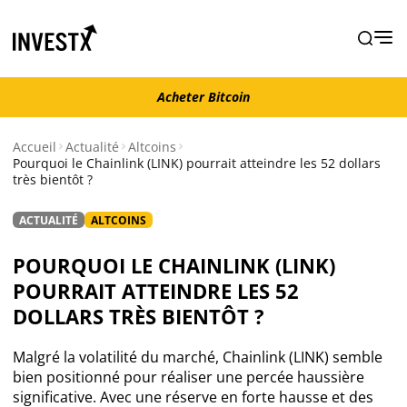
Acheter Bitcoin
Acheter Bitcoin
Accueil
Actualité
Altcoins
Pourquoi le Chainlink (LINK) pourrait atteindre les 52 dollars
très bientôt ?
Actualité
ACTUALITÉ
ALTCOINS
Actualité Bitcoin
POURQUOI LE CHAINLINK (LINK)
Actualité Ethereum
POURRAIT ATTEINDRE LES 52
DOLLARS TRÈS BIENTÔT ?
Actualité Altcoins
Malgré la volatilité du marché, Chainlink (LINK) semble
bien positionné pour réaliser une percée haussière
Actualité NFT
significative. Avec une réserve en forte hausse et des