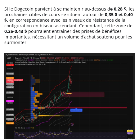
Si le Dogecoin parvient à se maintenir au-dessus d
e 0,28 $,
les
prochaines cibles de cours se situent autour de
0,35 $ et 0,40
$,
en correspondance avec les niveaux de résistance de la
configuration en biseau ascendant. Cependant, cette zone de
0,35-0,43 $
pourraient entraîner des prises de bénéfices
importantes, nécessitant un volume d’achat soutenu pour les
surmonter.