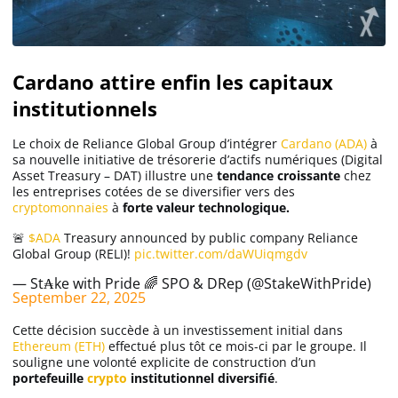
Cardano attire enfin les capitaux
institutionnels
Le choix de Reliance Global Group d’intégrer
Cardano (ADA)
à
sa nouvelle initiative de trésorerie d’actifs numériques (Digital
Asset Treasury – DAT) illustre une
tendance croissante
chez
les entreprises cotées de se diversifier vers des
cryptomonnaies
à
forte valeur technologique.
🚨
$ADA
Treasury announced by public company Reliance
Global Group (RELI)!
pic.twitter.com/daWUiqmgdv
— St₳ke with Pride 🌈 SPO & DRep (@StakeWithPride)
September 22, 2025
Cette décision succède à un investissement initial dans
Ethereum (ETH)
effectué plus tôt ce mois-ci par le groupe. Il
souligne une volonté explicite de construction d’un
portefeuille
crypto
institutionnel diversifié
.