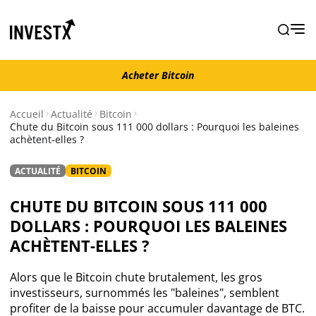
Acheter Bitcoin
Acheter Bitcoin
Accueil
Actualité
Bitcoin
Chute du Bitcoin sous 111 000 dollars : Pourquoi les baleines
achètent-elles ?
Actualité
ACTUALITÉ
BITCOIN
Actualité Bitcoin
CHUTE DU BITCOIN SOUS 111 000
Actualité Ethereum
DOLLARS : POURQUOI LES BALEINES
ACHÈTENT-ELLES ?
Actualité Altcoins
Alors que le Bitcoin chute brutalement, les gros
investisseurs, surnommés les "baleines", semblent
Actualité NFT
profiter de la baisse pour accumuler davantage de BTC.