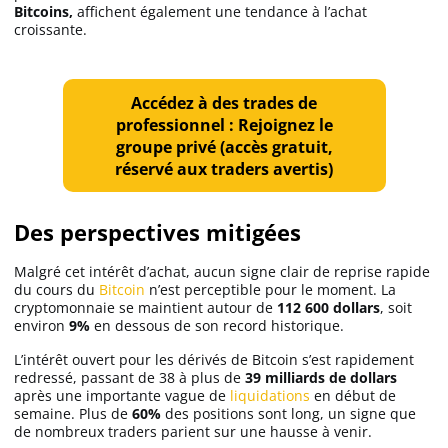
Bitcoins,
affichent également une tendance à l’achat
Apprendre
croissante.
Indicateurs techniques
Accédez à des trades de
professionnel : Rejoignez le
groupe privé (accès gratuit,
Investir
réservé aux traders avertis)
Meilleures plateformes
Des perspectives mitigées
Meilleurs wallets
Malgré cet intérêt d’achat, aucun signe clair de reprise rapide
du cours du
Bitcoin
n’est perceptible pour le moment. La
cryptomonnaie se maintient autour de
112 600 dollars
, soit
environ
9%
en dessous de son record historique.
L’intérêt ouvert pour les dérivés de Bitcoin s’est rapidement
redressé, passant de 38 à plus de
39 milliards de dollars
après une importante vague de
liquidations
en début de
semaine. Plus de
60%
des positions sont long, un signe que
de nombreux traders parient sur une hausse à venir.