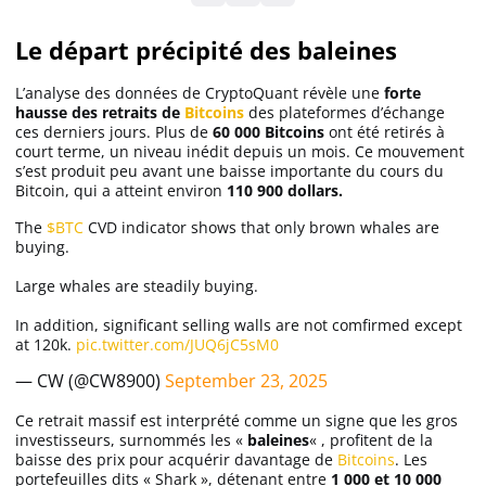
Le départ précipité des baleines
Solana (SOL)
L’analyse des données de CryptoQuant révèle une
forte
hausse des retraits de
Bitcoins
des plateformes d’échange
Ripple (XRP)
ces derniers jours. Plus de
60 000 Bitcoins
ont été retirés à
court terme, un niveau inédit depuis un mois. Ce mouvement
s’est produit peu avant une baisse importante du cours du
Dogecoin (DOGE)
Bitcoin, qui a atteint environ
110 900 dollars.
The
$BTC
CVD indicator shows that only brown whales are
buying.
Binance Coin (BNB)
Large whales are steadily buying.
In addition, significant selling walls are not comfirmed except
Trading
at 120k.
pic.twitter.com/JUQ6jC5sM0
C’est quoi ?
— CW (@CW8900)
September 23, 2025
Ce retrait massif est interprété comme un signe que les gros
investisseurs, surnommés les «
baleines
« , profitent de la
Meilleur Broker
baisse des prix pour acquérir davantage de
Bitcoins
. Les
portefeuilles dits « Shark », détenant entre
1 000 et 10 000