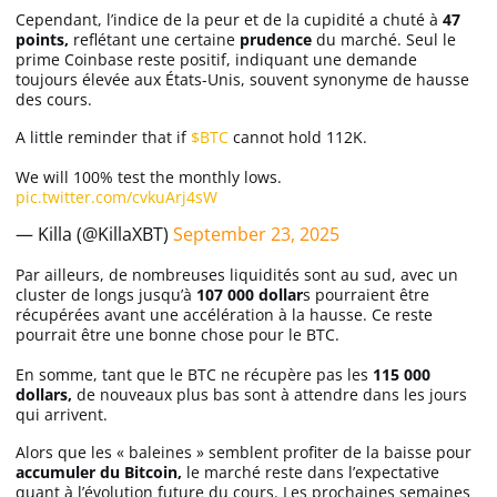
Cependant, l’indice de la peur et de la cupidité a chuté à
47
points,
reflétant une certaine
prudence
du marché. Seul le
prime Coinbase reste positif, indiquant une demande
toujours élevée aux États-Unis, souvent synonyme de hausse
des cours.
A little reminder that if
$BTC
cannot hold 112K.
We will 100% test the monthly lows.
pic.twitter.com/cvkuArj4sW
— Killa (@KillaXBT)
September 23, 2025
Par ailleurs, de nombreuses liquidités sont au sud, avec un
cluster de longs jusqu’à
107 000 dollar
s pourraient être
récupérées avant une accélération à la hausse. Ce reste
pourrait être une bonne chose pour le BTC.
En somme, tant que le BTC ne récupère pas les
115 000
dollars,
de nouveaux plus bas sont à attendre dans les jours
qui arrivent.
Alors que les « baleines » semblent profiter de la baisse pour
accumuler du Bitcoin,
le marché reste dans l’expectative
quant à l’évolution future du cours. Les prochaines semaines