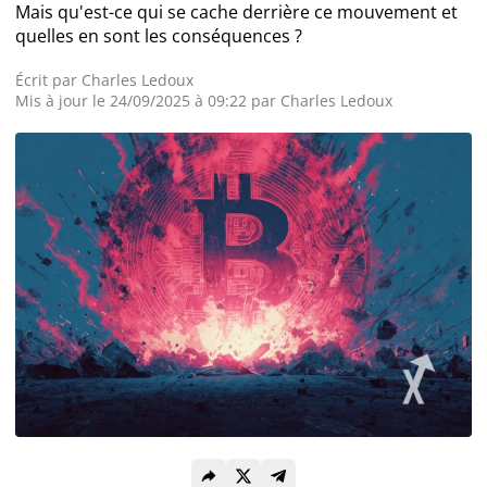
Mais qu'est-ce qui se cache derrière ce mouvement et
quelles en sont les conséquences ?
Actualité Exchanges
Écrit par
Charles Ledoux
Actualité IA
Mis à jour le 24/09/2025 à 09:22 par
Charles Ledoux
Guides
Acheter Cryptomonnaies
Prédictions
Cryptomonnaies
Bitcoin (BTC)
Ethereum (ETH)