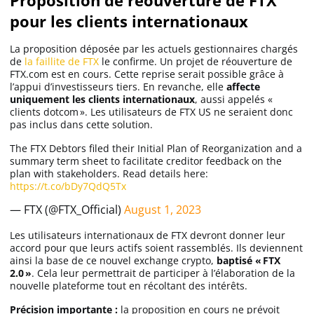
Proposition de réouverture de FTX
pour les clients internationaux
La proposition déposée par les actuels gestionnaires chargés
de
la faillite de FTX
le confirme. Un projet de réouverture de
FTX.com est en cours. Cette reprise serait possible grâce à
l’appui d’investisseurs tiers. En revanche, elle
affecte
uniquement les clients internationaux
, aussi appelés «
clients dotcom ». Les utilisateurs de FTX US ne seraient donc
pas inclus dans cette solution.
The FTX Debtors filed their Initial Plan of Reorganization and a
summary term sheet to facilitate creditor feedback on the
plan with stakeholders. Read details here:
https://t.co/bDy7QdQ5Tx
— FTX (@FTX_Official)
August 1, 2023
Les utilisateurs internationaux de FTX devront donner leur
accord pour que leurs actifs soient rassemblés. Ils deviennent
ainsi la base de ce nouvel exchange crypto,
baptisé « FTX
2.0 »
. Cela leur permettrait de participer à l’élaboration de la
nouvelle plateforme tout en récoltant des intérêts.
Précision importante :
la proposition en cours ne prévoit