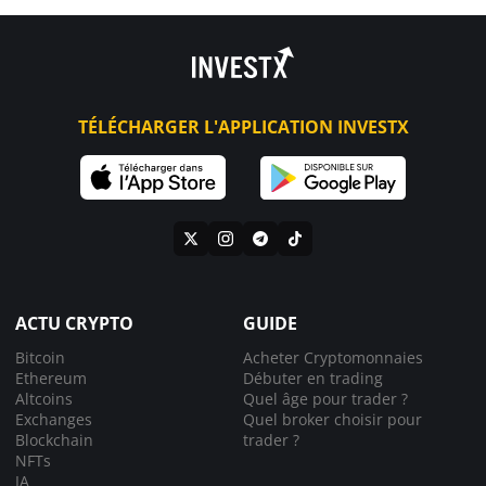
TÉLÉCHARGER L'APPLICATION INVESTX
ACTU CRYPTO
GUIDE
Bitcoin
Acheter Cryptomonnaies
Ethereum
Débuter en trading
Altcoins
Quel âge pour trader ?
Exchanges
Quel broker choisir pour
Blockchain
trader ?
NFTs
IA