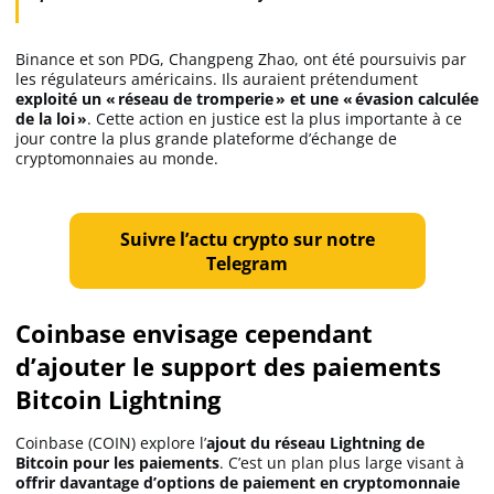
Apprendre
Binance et son PDG, Changpeng Zhao, ont été poursuivis par
les régulateurs américains. Ils auraient prétendument
Indicateurs techniques
exploité un « réseau de tromperie » et une « évasion calculée
de la loi »
. Cette action en justice est la plus importante à ce
jour contre la plus grande plateforme d’échange de
cryptomonnaies au monde.
Investir
Meilleures plateformes
Suivre l’actu crypto sur notre
Telegram
Meilleurs wallets
Coinbase envisage cependant
d’ajouter le support des paiements
Bitcoin Lightning
Coinbase (COIN) explore l’
ajout du réseau Lightning de
Bitcoin pour les paiements
. C’est un plan plus large visant à
offrir davantage d’options de paiement en cryptomonnaie