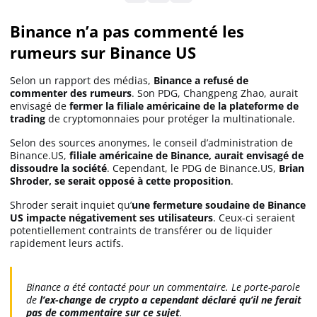
Binance n’a pas commenté les
Solana (SOL)
rumeurs sur Binance US
Selon un rapport des médias,
Binance a refusé de
Ripple (XRP)
commenter des rumeurs
. Son PDG, Changpeng Zhao, aurait
envisagé de
fermer la filiale américaine de la plateforme de
trading
de cryptomonnaies pour protéger la multinationale.
Dogecoin (DOGE)
Selon des sources anonymes, le conseil d’administration de
Binance.US,
filiale américaine de Binance, aurait envisagé de
Binance Coin (BNB)
dissoudre la société
. Cependant, le PDG de Binance.US,
Brian
Shroder, se serait opposé à cette proposition
.
Shroder serait inquiet qu’
une fermeture soudaine de Binance
US impacte négativement ses utilisateurs
. Ceux-ci seraient
Trading
potentiellement contraints de transférer ou de liquider
rapidement leurs actifs.
C’est quoi ?
Binance a été contacté pour un commentaire. Le porte-parole
Meilleur Broker
de
l’ex-change de crypto a cependant déclaré qu’il ne ferait
pas de commentaire sur ce sujet
.