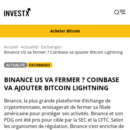
Acheter Bitcoin
Acheter Bitcoin
Accueil
Actualité
Exchanges
Binance US va fermer ? Coinbase va ajouter Bitcoin Lightning
Actualité
ACTUALITÉ
EXCHANGES
Actualité Bitcoin
BINANCE US VA FERMER ? COINBASE
VA AJOUTER BITCOIN LIGHTNING
Actualité Ethereum
Binance, la plus grande plateforme d’échange de
Actualité Altcoins
cryptomonnaies, envisagerait de fermer sa filiale
américaine pour protéger ses activités. Binance et son
PDG ont été pris pour cible par la SEC et la CFTC. Selon
Actualité NFT
les organismes de régulation, Binance s’est enrichie de