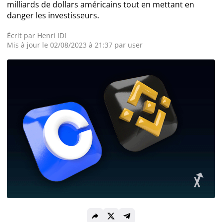
milliards de dollars américains tout en mettant en
danger les investisseurs.
Actualité Exchanges
Écrit par
Henri IDI
Mis à jour le 02/08/2023 à 21:37 par
user
Actualité IA
Guides
Acheter Cryptomonnaies
Prédictions
Cryptomonnaies
Bitcoin (BTC)
Ethereum (ETH)