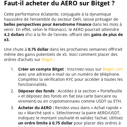
Faut-il acheter du AERO sur Bitget ?
Cette performance éclatante, conjuguée à la dynamique
haussière de l’ensemble du secteur DeFi, laisse présager de
belles perspectives pour Aerodrome Finance
dans les mois à
venir. En effet, selon le Fibonacci, le AERO pourrait atteindre
4,2 dollars
d’ici à la fin de l’année, offrant des
gains de plus de
x3.
Une chute à
0,75 dollar
dans les prochaines semaines offrirait
même des gains potentiels de x5. Voici comment placer des
ordres d’achats sur
Bitget
:
Créer un compte Bitget
: Inscrivez-vous sur
Bitget.com
avec une adresse e-mail ou un numéro de téléphone.
Complétez la vérification KYC pour accéder à toutes les
fonctionnalités.
Déposer des fonds
: Accédez à la section « Portefeuille
» et déposez des fonds en fiat (via carte bancaire ou
virement) ou en cryptomonnaies comme USDT ou ETH.
Acheter du AERO :
Rendez-vous dans « Achat rapide »
ou « Marché spot ». Sélectionnez la paire AERO/USDT,
indiquez le montant souhaité et validez l’achat. Utilisez
un ordre limite à 0,75 dollar
pour placer des ordres à