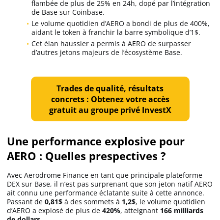
flambée de plus de 25% en 24h, dopé par l’intégration
de Base sur Coinbase.
Le volume quotidien d’AERO a bondi de plus de 400%,
aidant le token à franchir la barre symbolique d’1$.
Cet élan haussier a permis à AERO de surpasser
d’autres jetons majeurs de l’écosystème Base.
Trades de qualité, résultats
concrets : Obtenez votre accès
gratuit au groupe privé InvestX
Une performance explosive pour
AERO : Quelles prespectives ?
Avec Aerodrome Finance en tant que principale plateforme
DEX sur Base, il n’est pas surprenant que son jeton natif AERO
ait connu une performance éclatante suite à cette annonce.
Passant de
0,81$
à des sommets à
1,2$
, le volume quotidien
d’AERO a explosé de plus de
420%
, atteignant
166 milliards
de dollars.