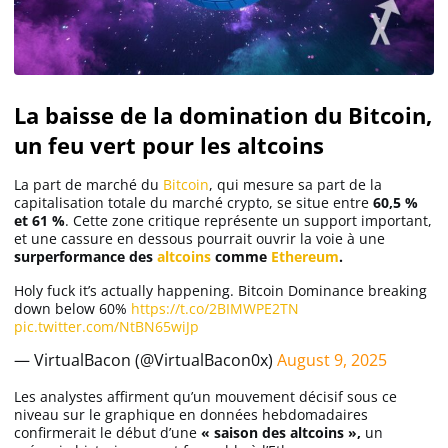
La baisse de la domination du Bitcoin,
un feu vert pour les altcoins
La part de marché du
Bitcoin
, qui mesure sa part de la
capitalisation totale du marché crypto, se situe entre
60,5 %
et 61 %
. Cette zone critique représente un support important,
et une cassure en dessous pourrait ouvrir la voie à une
surperformance des
altcoins
comme
Ethereum
.
Holy fuck it’s actually happening. Bitcoin Dominance breaking
down below 60%
https://t.co/2BIMWPE2TN
pic.twitter.com/NtBN65wiJp
— VirtualBacon (@VirtualBacon0x)
August 9, 2025
Les analystes affirment qu’un mouvement décisif sous ce
niveau sur le graphique en données hebdomadaires
confirmerait le début d’une
« saison des altcoins »,
un