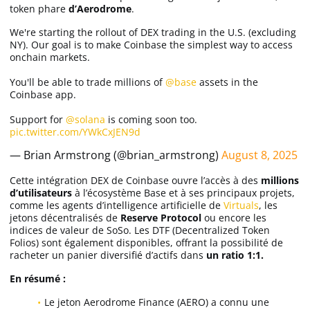
token phare
d’Aerodrome
.
We're starting the rollout of DEX trading in the U.S. (excluding
NY). Our goal is to make Coinbase the simplest way to access
onchain markets.
You'll be able to trade millions of
@base
assets in the
Coinbase app.
Support for
@solana
is coming soon too.
pic.twitter.com/YWkCxJEN9d
— Brian Armstrong (@brian_armstrong)
August 8, 2025
Cette intégration DEX de Coinbase ouvre l’accès à des
millions
d’utilisateurs
à l’écosystème Base et à ses principaux projets,
comme les agents d’intelligence artificielle de
Virtuals
, les
jetons décentralisés de
Reserve Protocol
ou encore les
indices de valeur de SoSo. Les DTF (Decentralized Token
Folios) sont également disponibles, offrant la possibilité de
racheter un panier diversifié d’actifs dans
un ratio 1:1.
En résumé :
Le jeton Aerodrome Finance (AERO) a connu une