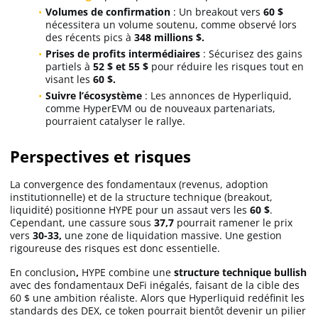
Volumes de confirmation
: Un breakout vers
60 $
nécessitera un volume soutenu, comme observé lors
des récents pics à
348 millions $.
Prises de profits intermédiaires
: Sécurisez des gains
partiels à
52 $ et 55 $
pour réduire les risques tout en
visant les
60 $.
Suivre l’écosystème
: Les annonces de Hyperliquid,
comme HyperEVM ou de nouveaux partenariats,
pourraient catalyser le rallye.
Perspectives et risques
La convergence des fondamentaux (revenus, adoption
institutionnelle) et de la structure technique (breakout,
liquidité) positionne HYPE pour un assaut vers les
60 $
.
Cependant, une cassure sous
37,7
pourrait ramener le prix
vers
30-33,
une zone de liquidation massive. Une gestion
rigoureuse des risques est donc essentielle.
En conclusion
,
HYPE combine une
structure technique bullish
avec des fondamentaux DeFi inégalés, faisant de la cible des
60 $ une ambition réaliste. Alors que Hyperliquid redéfinit les
standards des DEX, ce token pourrait bientôt devenir un pilier