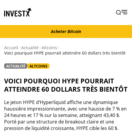
Acheter Bitcoin
Acheter Bitcoin
Accueil
Actualité
Altcoins
Voici pourquoi HYPE pourrait atteindre 60 dollars très bientôt
Actualité
ACTUALITÉ
ALTCOINS
Actualité Bitcoin
VOICI POURQUOI HYPE POURRAIT
ATTEINDRE 60 DOLLARS TRÈS BIENTÔT
Actualité Ethereum
Le jeton HYPE d’Hyperliquid affiche une dynamique
Actualité Altcoins
haussière impressionnante, avec une hausse de 7 % en
24 heures et 17 % sur la semaine, atteignant 43,40 $.
Porté par une structure de breakout claire et une
Actualité NFT
pression de liquidité croissante, HYPE cible les 60 $.