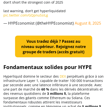
don’t short the strongest coin of 2025
last warning, don’t get hyperliquidated
pic.twitter.com/GQpnuSsILg
— HYPEconomist (@theHYPEconomist)
August 8, 2025
Vous tradez déjà ? Passez au
niveau supérieur. Rejoignez notre
groupe de traders (accès gratuit)
Fondamentaux solides pour HYPE
Hyperliquid domine le secteur des
DEX
perpétuels grâce à son
infrastructure Layer 1, capable de traiter 100 000 transactions
par seconde avec une latence inférieure à une seconde. Avec
une part de marché de
60 %
dans les dérivés décentralisés et
des revenus quotidiens de
3 millions $,
la plateforme
surpasse des géants comme Ethereum ou Solana. Ces
fondamentaux robustes attirent les investisseurs
institutionnels, comme en témoigne un achat de
5 millions $