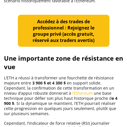
scénario historiquement favorable à l’Ethereum.
Accédez à des trades de
professionnel : Rejoignez le
groupe privé (accès gratuit,
réservé aux traders avertis)
Une importante zone de résistance en
vue
L’ETH a réussi à transformer une fourchette de résistance
majeure entre
3 900 $ et 4 300 $
en support solide.
Cependant, la confirmation de cette transformation en un
niveau d’appui robuste donnerait à
l’Ethereum
une base
technique pour défier son plus haut historique proche d
e 4
900 $
. Si la dynamique se maintient, l’ETH pourrait réaliser
cette progression en quelques jours seulement, plutôt que
sur plusieurs semaines.
Cependant, l’indicateur de force relative (RSI) journalier