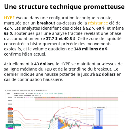
Une structure technique prometteuse
Solana (SOL)
HYPE
évolue dans une configuration technique robuste,
marquée par un
breakout
au-dessus de la
résistance
clé de
42 $
. Les analystes identifient des cibles à
52 $, 60 $
, et même
Ripple (XRP)
65 $
, soutenues par une analyse fractale révélant une phase
d’accumulation entre
37,7 $ et 40,5
$. Cette zone de liquidité
concentrée a historiquement précédé des mouvements
explosifs, et le volume quotidien de
348 millions de $
Dogecoin (DOGE)
confirme l’élan actuel.
Actuellement à
43 dollars
, le HYPE se maintient au-dessus de
Binance Coin (BNB)
sa ligne médiane du FBB et de la trendline du breakout. Ce
dernier indique une hausse potentielle jusqu’à
52 dollars
en
cas de continuation haussière.
Trading
C’est quoi ?
Meilleur Broker