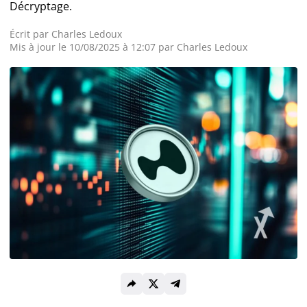
Décryptage.
Actualité Exchanges
Écrit par
Charles Ledoux
Mis à jour le 10/08/2025 à 12:07 par
Charles Ledoux
Actualité IA
Guides
Acheter Cryptomonnaies
Prédictions
Cryptomonnaies
Bitcoin (BTC)
Ethereum (ETH)