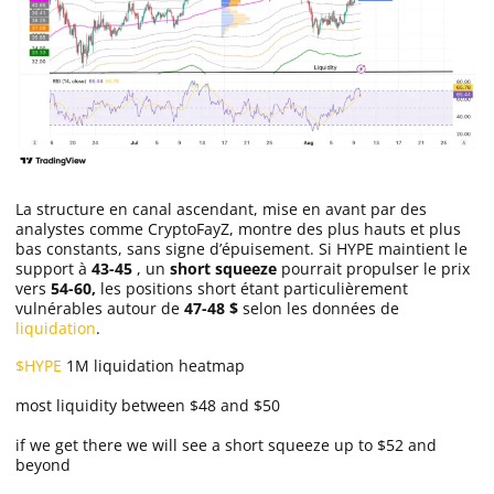
Apprendre
Indicateurs techniques
Investir
La structure en canal ascendant, mise en avant par des
Meilleures plateformes
analystes comme CryptoFayZ, montre des plus hauts et plus
bas constants, sans signe d’épuisement. Si HYPE maintient le
support à
43-45
, un
short squeeze
pourrait propulser le prix
Meilleurs wallets
vers
54-60,
les positions short étant particulièrement
vulnérables autour de
47-48 $
selon les données de
liquidation
.
$HYPE
1M liquidation heatmap
most liquidity between $48 and $50
if we get there we will see a short squeeze up to $52 and
beyond