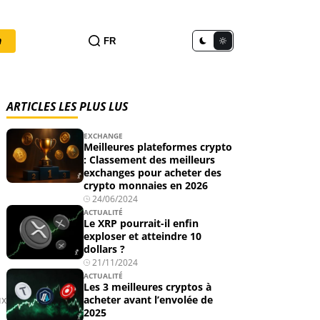
n
FR
ARTICLES LES PLUS LUS
EXCHANGE
Meilleures plateformes crypto
: Classement des meilleurs
exchanges pour acheter des
crypto monnaies en 2026
24/06/2024
ACTUALITÉ
Le XRP pourrait-il enfin
exploser et atteindre 10
dollars ?
21/11/2024
ACTUALITÉ
Les 3 meilleures cryptos à
ux
acheter avant l’envolée de
2025