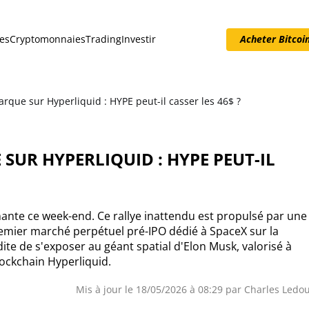
es
Cryptomonnaies
Trading
Investir
Acheter Bitcoi
Acheter Bitcoin
rque sur Hyperliquid : HYPE peut-il casser les 46$ ?
 SUR HYPERLIQUID : HYPE PEUT-IL
nte ce week-end. Ce rallye inattendu est propulsé par une
emier marché perpétuel pré-IPO dédié à SpaceX sur la
te de s'exposer au géant spatial d'Elon Musk, valorisé à
blockchain Hyperliquid.
Mis à jour le 18/05/2026 à 08:29 par
Charles Ledo