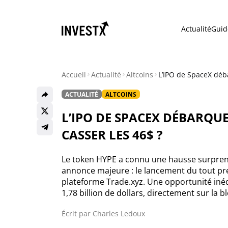
Actualité
Guid
Accueil
Actualité
Altcoins
L’IPO de SpaceX déba
ACTUALITÉ
ALTCOINS
Actualité
L’IPO DE SPACEX DÉBARQUE
Actualité Bitcoin
CASSER LES 46$ ?
Actualité Ethereum
Le token HYPE a connu une hausse surprena
annonce majeure : le lancement du tout pr
plateforme Trade.xyz. Une opportunité inédi
Actualité Altcoins
1,78 billion de dollars, directement sur la 
Écrit par
Charles Ledoux
Actualité NFT