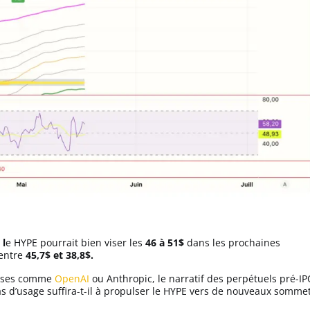
 l
e HYPE pourrait bien viser les
46 à 51$
dans les prochaines
 entre
45,7$ et 38,8$.
rises comme
OpenAI
ou Anthropic, le narratif des perpétuels pré-I
 d’usage suffira-t-il à propulser le HYPE vers de nouveaux somme