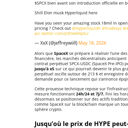
$SPCX bien avant son introduction officielle en b
Apprendre
Shill Elon musk Hyperliquid here
Indicateurs techniques
Have you seen your amazing stock 18mil in open in
pricing ? Check out
@HyperliquidX
@tradexyz
@e
pic.twitter.com/p9Ow6NptLr
— XxX (@jeffreywiill)
May 18, 2026
Investir
Alors que
SpaceX
se prépare à réaliser l’une des
Meilleures plateformes
financière, les marchés décentralisés anticipen
contrat perpétuel SPCX-USDC (SpaceX Pre-IPO) pe
jusqu’à x5
sur ce qui pourrait devenir le plus gr
Meilleurs wallets
perpétuel oscille autour de 213 $ et enregistre 
demande pour ce lancement qui s’annonce épqi
Cette prouesse technique repose sur l’infrastru
mesure fonctionnant
24h/24 et 7j/7.
Fini les hor
désormais se positionner sur des actifs traditio
comme SpaceX sur la blockchain marque un tourna
sphère crypto.
Jusqu’où le prix de HYPE peut-