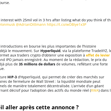
ourse.
terest with 25mil vol in 3 hrs after listing what do you think of t
lonmusk
@AdrianDittmann
https://t.co/wOBIye1x3P
 introductions en bourse les plus importantes de l’histoire
t déjà le mouvement. Sur
Hyperliquid
, via la plateforme TradeXYZ, l
rmet aux traders crypto d’obtenir une exposition à
effet de levier
and IPO jamais enregistré. Au moment de la rédaction, le prix du
déjà plus de
35 millions de dollars
de volumes, reflétant une forte
ue.
cture
HIP-3
d’Hyperliquid, qui permet de créer des marchés sur
aires de fermeture de Wall Street : la liquidité mondiale peut
nnels de manière totalement décentralisée. L’arrivée d’un géant
nt décisif pour l’adoption des actifs du monde réel (
RWA
) dans 
il aller après cette annonce ?