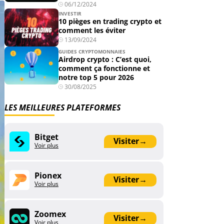
06/12/2024
INVESTIR
10 pièges en trading crypto et
comment les éviter
13/09/2024
GUIDES CRYPTOMONNAIES
Airdrop crypto : C’est quoi,
comment ça fonctionne et
notre top 5 pour 2026
30/08/2025
LES MEILLEURES PLATEFORMES
Bitget
Visiter
→
Voir plus
Pionex
Visiter
→
Voir plus
Zoomex
Visiter
→
Voir plus