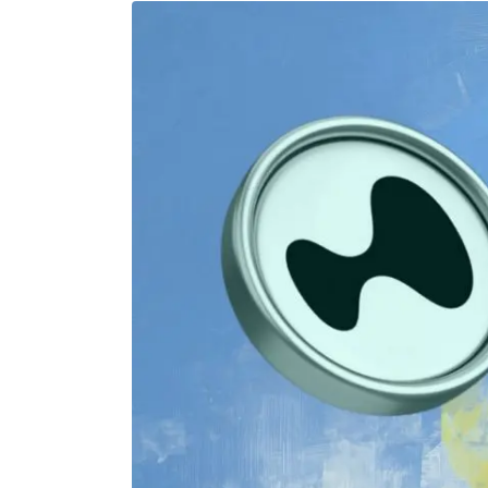
Actualité Exchanges
Actualité IA
Guides
Acheter Cryptomonnaies
Prédictions
Cryptomonnaies
Bitcoin (BTC)
Ethereum (ETH)