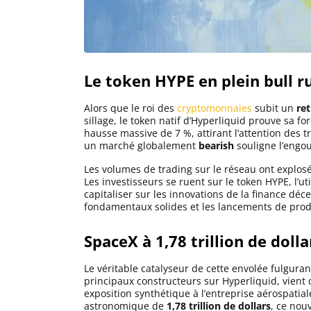
Solana (SOL)
Le token HYPE en plein bull r
Ripple (XRP)
Alors que le roi des
cryptomonnaies
subit un
re
Dogecoin (DOGE)
sillage, le token natif d’Hyperliquid prouve sa fo
hausse massive de 7 %, attirant l’attention des tr
un marché globalement
bearish
souligne l’engo
Binance Coin (BNB)
Les volumes de trading sur le réseau ont explos
Les investisseurs se ruent sur le token HYPE, l’u
capitaliser sur les innovations de la finance déce
fondamentaux solides et les lancements de prod
Trading
SpaceX à 1,78 trillion de dolla
C’est quoi ?
Le véritable catalyseur de cette envolée fulgura
principaux constructeurs sur Hyperliquid, vient 
Meilleur Broker
exposition synthétique à l’entreprise aérospatia
astronomique de
1,78 trillion de dollars
, ce nou