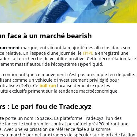
un face à un marché bearish
tracement
marqué, entraînant la majorité des altcoins dans son
rce relative. En l’espace d’une journée, le
HYPE
a enregistré une
aders à la recherche de volatilité positive. Cette décorrélation face
uement massif autour de l’écosystème Hyperliquid.
é, confirmant que ce mouvement n’est pas un simple feu de paille.
tilisant comme un véhicule d’investissement privilégié pour
ntralisée (DeFi). Ce
bull run
localisé démontre que les
uits exclusifs priment sur la tendance macroéconomique.
rs : Le pari fou de Trade.xyz
nte porte un nom : SpaceX. La plateforme Trade.xyz, l’un des
de lancer le tout premier contrat perpétuel pré-IPO offrant une
le. Avec une valorisation de référence fixée à la somme
veau marché permet aux traders de spéculer sur le prix de l’action