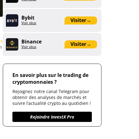
Bybit
Visiter
→
Voir plus
Binance
rt
Visiter
→
n
Voir plus
En savoir plus sur le trading de
cryptomonnaies ?
Rejoignez notre canal Telegram pour
obtenir des analyses de marchés et
suivre l’actualité crypto au quotidien !
Rejoindre InvestX Pro