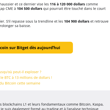
 haussier et ce dernier vise les
116 à 120 000 dollars
comme
n gap CME à
104 500 dollars
qui pourrait être touché dans le court
er. S’il repasse sous la trendline et les
104 900 dollars
et retrouve
rolonger sa baisse.
coin sur Bitget dès aujourd’hui
squ’où peut-il exploser ?
 le BTC à 13 millions de dollars !
x du Bitcoin cette semaine
les blockchains L1 et leurs fondamentaux comme Bitcoin, Kaspa,
Je suis également formé au trading et à l’analyse technique