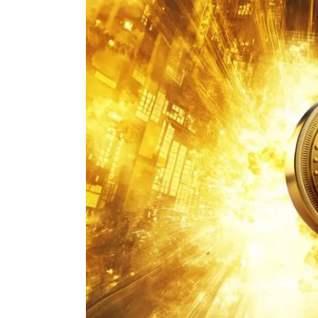
Actualité Exchanges
Actualité IA
Guides
Acheter Cryptomonnaies
Prédictions
Cryptomonnaies
Bitcoin (BTC)
Ethereum (ETH)