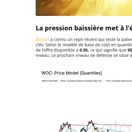
Solana (SOL)
La pression baissière met à l
Ripple (XRP)
Bitcoin
a connu un repli récent qui teste la pati
clés. Selon le modèle de base de coût en quanti
de l’offre disponible à
0.95,
ce qui signifie que
95
Dogecoin (DOGE)
niveau. Le prochain niveau de défense se situe 
Binance Coin (BNB)
Trading
C’est quoi ?
Meilleur Broker