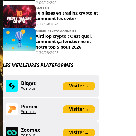
06/12/2024
INVESTIR
10 pièges en trading crypto et
comment les éviter
13/09/2024
GUIDES CRYPTOMONNAIES
Airdrop crypto : C’est quoi,
comment ça fonctionne et
notre top 5 pour 2026
30/08/2025
LES MEILLEURES PLATEFORMES
Bitget
Visiter
→
Voir plus
Pionex
Visiter
→
Voir plus
Zoomex
Visiter
→
Voir plus