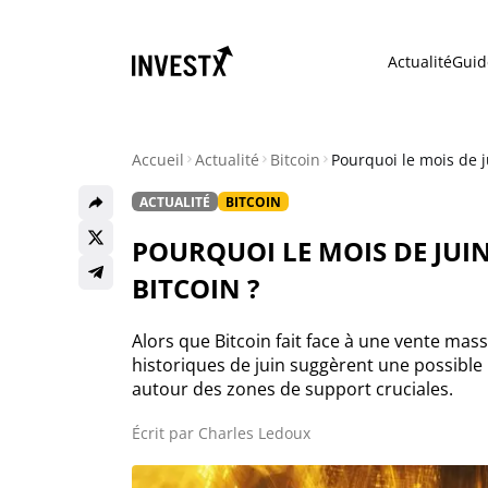
Actualité
Guid
Accueil
Actualité
Bitcoin
Pourquoi le mois de j
ACTUALITÉ
BITCOIN
Actualité
POURQUOI LE MOIS DE JUI
Actualité Bitcoin
BITCOIN ?
Actualité Ethereum
Alors que Bitcoin fait face à une vente mas
historiques de juin suggèrent une possible r
autour des zones de support cruciales.
Actualité Altcoins
Écrit par
Charles Ledoux
Actualité NFT