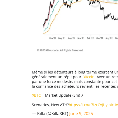
Apprendre
Indicateurs techniques
Investir
Meilleures plateformes
Meilleurs wallets
Même si les détenteurs à long terme exercent une
généralement un répit pour
Bitcoin
. Avec un re
par une force modeste, mais constante pour cet 
la confiance des acheteurs revient, les récentes
$BTC
| Market Update (3m) ⚡️
Scenarios, New ATH?
https://t.co/c7izrCvJUy
pic.t
— Killa (@KillaXBT)
June 9, 2025