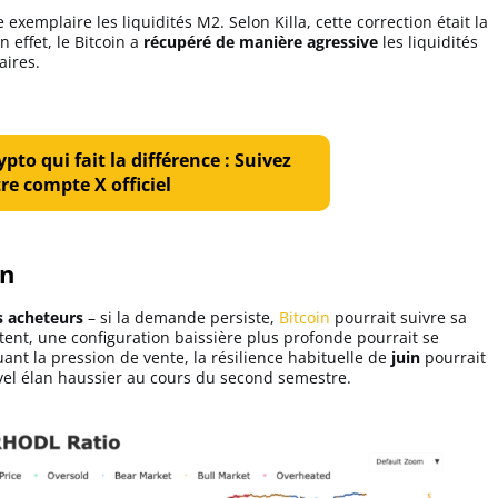
exemplaire les liquidités M2. Selon Killa, cette correction était la
n effet, le Bitcoin a
récupéré de manière agressive
les liquidités
ires.
pto qui fait la différence : Suivez
re compte X officiel
in
es acheteurs
– si la demande persiste,
Bitcoin
pourrait suivre sa
tent, une configuration baissière plus profonde pourrait se
uant la pression de vente, la résilience habituelle de
juin
pourrait
el élan haussier au cours du second semestre.