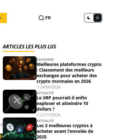
n
FR
ARTICLES LES PLUS LUS
EXCHANGE
Meilleures plateformes crypto
: Classement des meilleurs
exchanges pour acheter des
crypto monnaies en 2026
24/06/2024
ACTUALITÉ
Le XRP pourrait-il enfin
exploser et atteindre 10
dollars ?
21/11/2024
ACTUALITÉ
ux
Les 3 meilleures cryptos à
acheter avant l’envolée de
2025