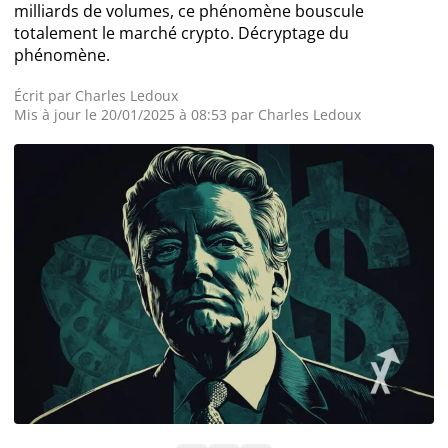
milliards de volumes, ce phénomène bouscule
totalement le marché crypto. Décryptage du
Actualité Exchanges
phénomène.
Actualité IA
Écrit par
Charles Ledoux
Mis à jour le 20/01/2025 à 08:53 par
Charles Ledoux
Guides
Acheter Cryptomonnaies
Prédictions
Cryptomonnaies
Bitcoin (BTC)
Ethereum (ETH)