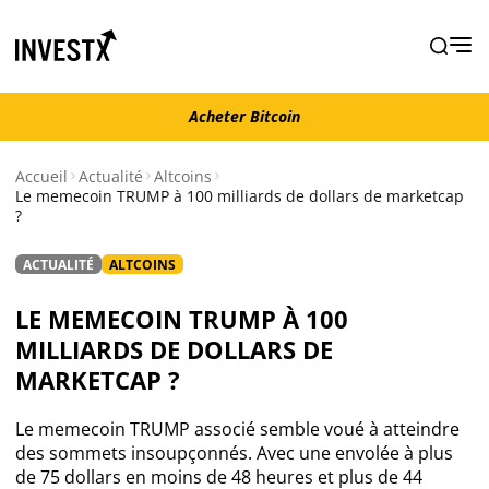
Acheter Bitcoin
Acheter Bitcoin
Accueil
Actualité
Altcoins
Le memecoin TRUMP à 100 milliards de dollars de marketcap
?
Actualité
ACTUALITÉ
ALTCOINS
Actualité Bitcoin
LE MEMECOIN TRUMP À 100
Actualité Ethereum
MILLIARDS DE DOLLARS DE
MARKETCAP ?
Actualité Altcoins
Le memecoin TRUMP associé semble voué à atteindre
des sommets insoupçonnés. Avec une envolée à plus
Actualité NFT
de 75 dollars en moins de 48 heures et plus de 44