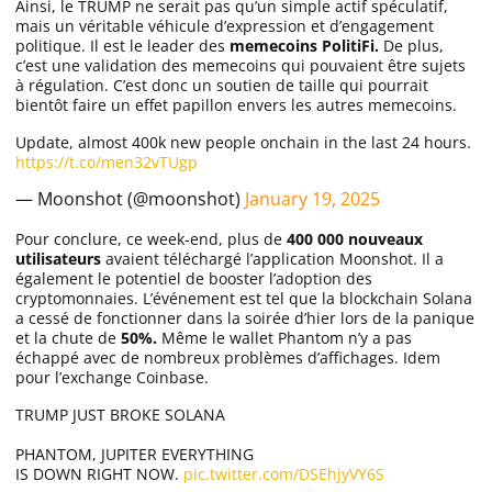
Ainsi, le TRUMP ne serait pas qu’un simple actif spéculatif,
mais un véritable véhicule d’expression et d’engagement
politique. Il est le leader des
memecoins PolitiFi.
De plus,
c’est une validation des memecoins qui pouvaient être sujets
à régulation. C’est donc un soutien de taille qui pourrait
bientôt faire un effet papillon envers les autres memecoins.
Update, almost 400k new people onchain in the last 24 hours.
https://t.co/men32vTUgp
— Moonshot (@moonshot)
January 19, 2025
Pour conclure, ce week-end, plus de
400 000 nouveaux
utilisateurs
avaient téléchargé l’application Moonshot. Il a
également le potentiel de booster l’adoption des
cryptomonnaies. L’événement est tel que la blockchain Solana
a cessé de fonctionner dans la soirée d’hier lors de la panique
et la chute de
50%.
Même le wallet Phantom n’y a pas
échappé avec de nombreux problèmes d’affichages. Idem
pour l’exchange Coinbase.
TRUMP JUST BROKE SOLANA
PHANTOM, JUPITER EVERYTHING
IS DOWN RIGHT NOW.
pic.twitter.com/DSEhjyVY6S