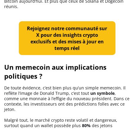
Bitcoin aujourd’hui. Et plus que ceux de Solana et Dogecoin
réunis.
Rejoignez notre communauté sur
X pour des insights crypto
exclusifs et des mises à jour en
temps réel
Un memecoin aux implications
politiques ?
De toute évidence, c’est bien plus qu’un simple memecoin. Il
reflète l’image de Donald Trump, c’est tout
un symbole
,
comme une monnaie à l’effigie du nouveau président. Dans ce
contexte, les investisseurs ont des prédictions folles avec ce
jeton.
Malgré tout, le marché crypto reste volatil et dangereux,
surtout quand un wallet possède plus
80%
des jetons