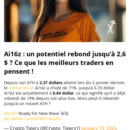
Ai16z : un potentiel rebond jusqu’à 2,6
$ ? Ce que les meilleurs traders en
pensent !
Depuis son ATH à
2,37 dollars
atteint lors du 2 janvier dernier,
le
memecoin IA
Ai16z a chuté de 71%, jusqu’à 0,70 dollar.
Ai16z est actuellement à
0,84 dollar
, ce qui signifie qu’il a déjà
rebondi de 19% depuis son plus bas. Alors peut-il rebondir
jusqu’à un nouvel ATH ?
#AI16Z
Ready For New Wave 🚀🚀
pic.twitter.com/KhMR1NzsDu
— Crypto Tigers (@Crypto_Tigers1)
January 19, 2025