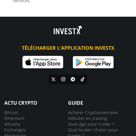
services.
TÉLÉCHARGER L'APPLICATION INVESTX
ACTU CRYPTO
GUIDE
Bitcoin
Acheter Cryptomonnaies
Ethereum
Débuter en trading
Altcoins
Quel âge pour trader ?
Exchanges
Quel broker choisir pour
Blockchain
trader ?