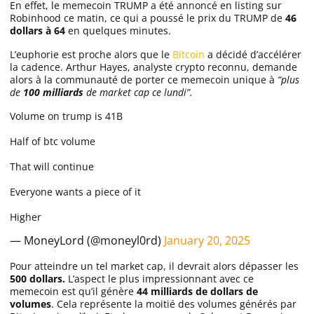
En effet, le memecoin TRUMP a été annoncé en listing sur
Apprendre
Robinhood ce matin, ce qui a poussé le prix du TRUMP de
46
dollars à 64
en quelques minutes.
L’euphorie est proche alors que le
Bitcoin
a décidé d’accélérer
Indicateurs techniques
la cadence. Arthur Hayes, analyste crypto reconnu, demande
alors à la communauté de porter ce memecoin unique à
“plus
de
100 milliards
de market cap ce lundi”.
Investir
Volume on trump is 41B
Meilleures plateformes
Half of btc volume
That will continue
Meilleurs wallets
Everyone wants a piece of it
Higher
— MoneyLord (@moneyl0rd)
January 20, 2025
Pour atteindre un tel market cap, il devrait alors dépasser les
500 dollars.
L’aspect le plus impressionnant avec ce
memecoin est qu’il génère
44 milliards de dollars de
volumes
. Cela représente la moitié des volumes générés par