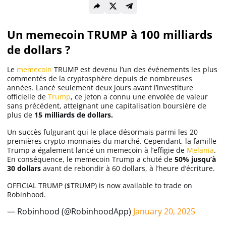
Solana (SOL)
Un memecoin TRUMP à 100 milliards
de dollars ?
Ripple (XRP)
Le
memecoin
TRUMP est devenu l’un des événements les plus
commentés de la cryptosphère depuis de nombreuses
Dogecoin (DOGE)
années. Lancé seulement deux jours avant l’investiture
officielle de
Trump
, ce jeton a connu une envolée de valeur
sans précédent, atteignant une capitalisation boursière de
plus de
15 milliards de dollars.
Binance Coin (BNB)
Un succès fulgurant qui le place désormais parmi les 20
premières crypto-monnaies du marché. Cependant, la famille
Trump a également lancé un memecoin à l’effigie de
Melania
.
Trading
En conséquence, le memecoin Trump a chuté de
50% jusqu’à
30 dollars
avant de rebondir à 60 dollars, à l’heure d’écriture.
C’est quoi ?
OFFICIAL TRUMP ($TRUMP) is now available to trade on
Robinhood.
Meilleur Broker
— Robinhood (@RobinhoodApp)
January 20, 2025