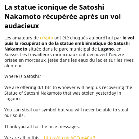
La statue iconique de Satoshi
Nakamoto récupérée après un vol
Solana (SOL)
audacieux
Ripple (XRP)
Les amateurs de
crypto
ont été choqués aujourd’hui par
le vol
puis la récupération de la statue emblématique de Satoshi
Nakamoto
située dans le parc municipal de
Lugano
, en
Dogecoin (DOGE)
Suisse. Les travailleurs municipaux ont découvert l’œuvre
brisée en morceaux, jetée dans les eaux du lac et sur les rives
alentour.
Binance Coin (BNB)
Where is Satoshi?
We are offering 0.1 btc to whoever will help us recovering the
Statue of Satoshi Nakamoto that was stolen yesterday in
Trading
Lugano.
C’est quoi ?
You can steal our symbol but you will never be able to steal
our souls.
Thank you all for the nice messages.
Meilleur Broker
We are all in this…
https://t.co/cAGCqg4CuP