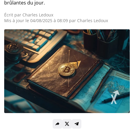
brûlantes du jour.
Actualité Exchanges
Écrit par
Charles Ledoux
Mis à jour le 04/08/2025 à 08:09 par
Charles Ledoux
Actualité IA
Guides
Acheter Cryptomonnaies
Prédictions
Cryptomonnaies
Bitcoin (BTC)
Ethereum (ETH)