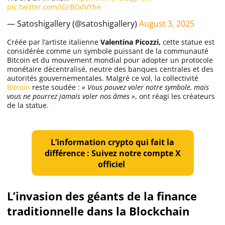
pic.twitter.com/iGrBOdVYhe
Apprendre
— Satoshigallery (@satoshigallery)
August 3, 2025
Indicateurs techniques
Créée par l’artiste italienne
Valentina Picozzi,
cette statue est
considérée comme un symbole puissant de la communauté
Bitcoin et du mouvement mondial pour adopter un protocole
monétaire décentralisé, neutre des banques centrales et des
autorités gouvernementales. Malgré ce vol, la collectivité
Investir
Bitcoin
reste soudée :
« Vous pouvez voler notre symbole, mais
vous ne pourrez jamais voler nos âmes »
, ont réagi les créateurs
Meilleures plateformes
de la statue.
Meilleurs wallets
L’information crypto qui fait la
différence : Suivez notre compte X
officiel
L’invasion des géants de la finance
traditionnelle dans la Blockchain