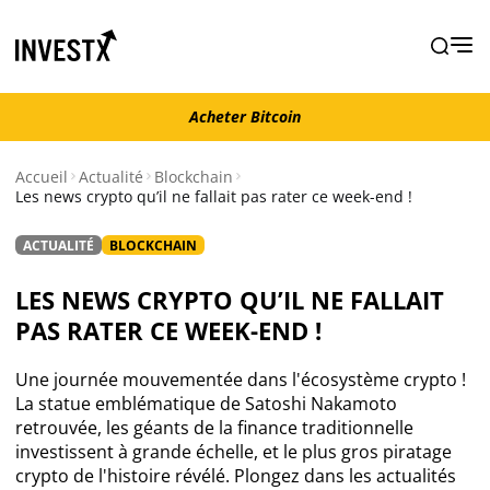
Acheter Bitcoin
Acheter Bitcoin
Accueil
Actualité
Blockchain
Les news crypto qu’il ne fallait pas rater ce week-end !
Actualité
ACTUALITÉ
BLOCKCHAIN
Actualité Bitcoin
LES NEWS CRYPTO QU’IL NE FALLAIT
PAS RATER CE WEEK-END !
Actualité Ethereum
Une journée mouvementée dans l'écosystème crypto !
Actualité Altcoins
La statue emblématique de Satoshi Nakamoto
retrouvée, les géants de la finance traditionnelle
investissent à grande échelle, et le plus gros piratage
Actualité NFT
crypto de l'histoire révélé. Plongez dans les actualités