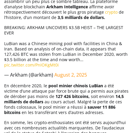
assombrir un peu plus ce sombre tableau. La plateforme
d’analyse blockchain
Arkham Intelligence
affirme avoir
rétrospectivement découvert le plus gros piratage
crypto
de
l’histoire, d’un montant de
3,5 milliards de dollars.
BREAKING: ARKHAM UNCOVERS $3.5B HEIST – THE LARGEST
EVER
LuBian was a Chinese mining pool with facilities in China &
Iran. Based on analysis of on-chain data, it appears that
127,426 BTC was stolen from LuBian in December 2020, worth
$3.5 billion at the time and now worth…
pic.twitter.com/PnIOKgMt0i
— Arkham (@arkham)
August 2, 2025
En décembre 2020, le
pool minier chinois LuBian
a été
victime d’une attaque par force brute qui a permis aux pirates
de dérober pas moins de
127 426 bitcoins,
soit environ
14,5
milliards de dollars
au cours actuel. Malgré la perte de ces
fonds colossaux, le pool minier a réussi à
sauver 11 886
bitcoins
en les transférant vers d’autres adresses.
En somme, les crypto-enthousiates ont été servis aujourd’hui
avec ces nombreuses actualités marquantes. De l’audacieux