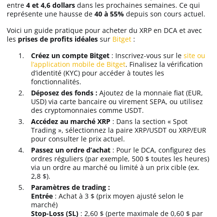
entre
4 et 4,6 dollars
dans les prochaines semaines. Ce qui
représente une hausse de
40 à 55%
depuis son cours actuel.
Voici un guide pratique pour acheter du XRP en DCA et avec
les
prises de profits idéales
sur
Bitget
:
Créez un compte Bitget
: Inscrivez-vous sur le
site ou
l’application mobile de Bitget
. Finalisez la vérification
d’identité (KYC) pour accéder à toutes les
fonctionnalités.
Déposez des fonds :
Ajoutez de la monnaie fiat (EUR,
USD) via carte bancaire ou virement SEPA, ou utilisez
des cryptomonnaies comme USDT.
Accédez au marché XRP
: Dans la section « Spot
Trading », sélectionnez la paire XRP/USDT ou XRP/EUR
pour consulter le prix actuel.
Passez un ordre d’achat
: Pour le DCA, configurez des
ordres réguliers (par exemple, 500 $ toutes les heures)
via un ordre au marché ou limité à un prix cible (ex.
2,8 $).
Paramètres de trading :
Entrée
: Achat à 3 $ (prix moyen ajusté selon le
marché)
Stop-Loss (SL)
: 2,60 $ (perte maximale de 0,60 $ par