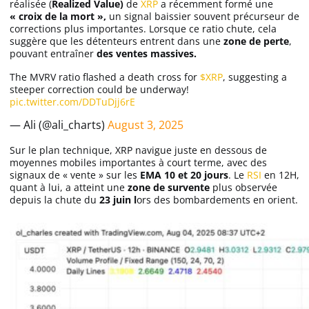
réalisée (
Realized Value)
de
XRP
a récemment formé une
« croix de la mort »,
un signal baissier souvent précurseur de
corrections plus importantes. Lorsque ce ratio chute, cela
suggère que les détenteurs entrent dans une
zone de perte
,
pouvant entraîner
des ventes massives.
The MVRV ratio flashed a death cross for
$XRP
, suggesting a
steeper correction could be underway!
pic.twitter.com/DDTuDjj6rE
— Ali (@ali_charts)
August 3, 2025
Sur le plan technique, XRP navigue juste en dessous de
moyennes mobiles importantes à court terme, avec des
signaux de « vente » sur les
EMA 10 et 20 jours
. Le
RSI
en 12H,
quant à lui, a atteint une
zone de survente
plus observée
depuis la chute du
23 juin l
ors des bombardements en orient.