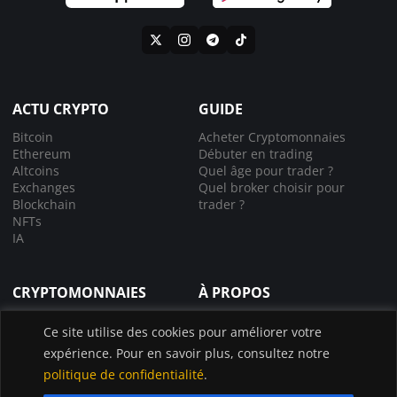
ACTU CRYPTO
GUIDE
Bitcoin
Acheter Cryptomonnaies
Ethereum
Débuter en trading
Altcoins
Quel âge pour trader ?
Exchanges
Quel broker choisir pour
Blockchain
trader ?
NFTs
IA
CRYPTOMONNAIES
À PROPOS
Comprendre la crypto
À propos de nous
Ce site utilise des cookies pour améliorer votre
Lexique crypto
Nous contacter
expérience. Pour en savoir plus, consultez notre
Choisir le bon exchange
Application InvestX
Canal liquidations crypto
politique de confidentialité
.