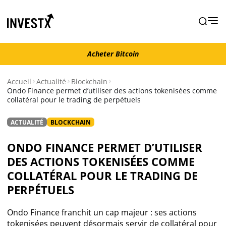
Acheter Bitcoin
Acheter Bitcoin
Accueil
Actualité
Blockchain
Ondo Finance permet d’utiliser des actions tokenisées comme
collatéral pour le trading de perpétuels
Actualité
ACTUALITÉ
BLOCKCHAIN
Actualité Bitcoin
ONDO FINANCE PERMET D’UTILISER
Actualité Ethereum
DES ACTIONS TOKENISÉES COMME
COLLATÉRAL POUR LE TRADING DE
Actualité Altcoins
PERPÉTUELS
Ondo Finance franchit un cap majeur : ses actions
Actualité NFT
tokenisées peuvent désormais servir de collatéral pour