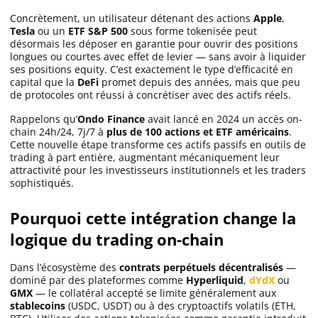
Apprendre
Concrètement, un utilisateur détenant des actions
Apple
,
Tesla
ou un
ETF S&P 500
sous forme tokenisée peut
désormais les déposer en garantie pour ouvrir des positions
Indicateurs techniques
longues ou courtes avec effet de levier — sans avoir à liquider
ses positions equity. C’est exactement le type d’efficacité en
capital que la
DeFi
promet depuis des années, mais que peu
de protocoles ont réussi à concrétiser avec des actifs réels.
Investir
Rappelons qu’
Ondo Finance
avait lancé en 2024 un accès on-
chain 24h/24, 7j/7 à
plus de 100 actions et ETF américains
.
Meilleures plateformes
Cette nouvelle étape transforme ces actifs passifs en outils de
trading à part entière, augmentant mécaniquement leur
attractivité pour les investisseurs institutionnels et les traders
Meilleurs wallets
sophistiqués.
Pourquoi cette intégration change la
logique du trading on-chain
Dans l’écosystème des
contrats perpétuels décentralisés
—
dominé par des plateformes comme
Hyperliquid
,
dYdX
ou
GMX
— le collatéral accepté se limite généralement aux
stablecoins
(USDC, USDT) ou à des cryptoactifs volatils (ETH,