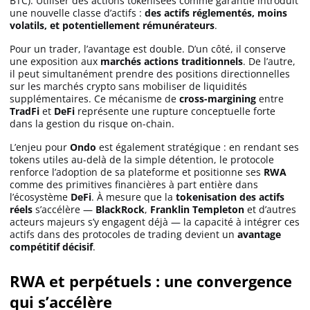
BTC). Utiliser des actions tokenisées comme garantie introduit
une nouvelle classe d’actifs :
des actifs réglementés, moins
volatils, et potentiellement rémunérateurs
.
Pour un trader, l’avantage est double. D’un côté, il conserve
une exposition aux
marchés actions traditionnels
. De l’autre,
il peut simultanément prendre des positions directionnelles
sur les marchés crypto sans mobiliser de liquidités
supplémentaires. Ce mécanisme de
cross-margining
entre
TradFi
et
DeFi
représente une rupture conceptuelle forte
dans la gestion du risque on-chain.
L’enjeu pour
Ondo
est également stratégique : en rendant ses
tokens utiles au-delà de la simple détention, le protocole
renforce l’adoption de sa plateforme et positionne ses
RWA
comme des primitives financières à part entière dans
l’écosystème
DeFi
. À mesure que la
tokenisation des actifs
réels
s’accélère —
BlackRock
,
Franklin Templeton
et d’autres
acteurs majeurs s’y engagent déjà — la capacité à intégrer ces
actifs dans des protocoles de trading devient un
avantage
compétitif décisif
.
RWA et perpétuels : une convergence
qui s’accélère