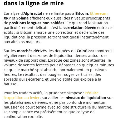
dans la ligne de mire
L’analyse d’
Alphractal
ne se limite pas à
Bitcoin
.
Ethereum
,
XRP
et
Solana
affichent eux aussi des niveaux préoccupants
de
positions longues non soldées
. Ce qui rend la situation
particulièrement délicate, c’est la
corrélation élevée
entre ces
actifs : si Bitcoin amorce une correction et déclenche des
liquidations, la pression se transmet quasi instantanément
aux altcoins majeurs.
Sur les
marchés dérivés
, les données de
CoinGlass
montrent
régulièrement des zones de liquidation denses autour des
niveaux de support clés. Lorsque ces zones sont atteintes, le
volume de ventes forcées peut dépasser en quelques minutes
ce que le marché spot absorbe normalement en plusieurs
heures. Le résultat : des bougies rouges verticales, des
spreads qui s’écartent, et une volatilité qui explose à la
hausse.
Pour les traders actifs, la prudence s’impose :
réduire
l’exposition au levier
, surveiller les
niveaux de liquidation
sur
les plateformes dérivées, et ne pas confondre momentum
haussier de court terme avec solidité structurelle du marché.
La complaisance est précisément ce que ce type de
configuration exploite.