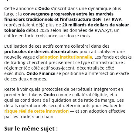
Cette annonce d’
Ondo
s’inscrit dans une dynamique plus
large : la
convergence progressive entre les marchés
financiers traditionnels et l’infrastructure DeFi
. Les
RWA
représentaient déjà plus de
20 milliards de dollars de valeur
tokenisée
début 2025 selon les données de RWA.xyz, un
chiffre en forte croissance sur douze mois.
L’utilisation de ces actifs comme collatéral dans des
protocoles de dérivés décentralisés
pourrait catalyser une
nouvelle vague d’
adoption institutionnelle
. Les fonds et desks
de trading cherchent précisément ce type d’infrastructure :
réglementée côté actif sous-jacent, décentralisée côté
exécution.
Ondo Finance
se positionne à l’intersection exacte
de ces deux mondes.
Reste à voir quels protocoles de perpétuels intégreront en
premier les tokens
Ondo
comme collatéral éligible, et à
quelles conditions de liquidation et de ratio de marge. Ces
détails opérationnels seront déterminants pour évaluer le
risque réel de cette innovation
— et son adoption effective
par les traders on-chain.
Sur le même sujet :