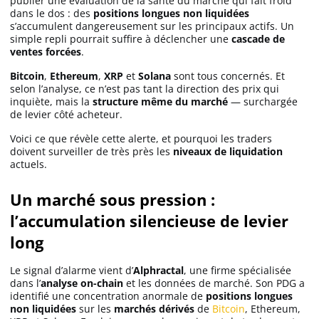
publier une évaluation de la santé du marché qui fait froid
dans le dos : des
positions longues non liquidées
s’accumulent dangereusement sur les principaux actifs. Un
simple repli pourrait suffire à déclencher une
cascade de
ventes forcées
.
Bitcoin
,
Ethereum
,
XRP
et
Solana
sont tous concernés. Et
selon l’analyse, ce n’est pas tant la direction des prix qui
inquiète, mais la
structure même du marché
— surchargée
de levier côté acheteur.
Voici ce que révèle cette alerte, et pourquoi les traders
doivent surveiller de très près les
niveaux de liquidation
actuels.
Un marché sous pression :
l’accumulation silencieuse de levier
long
Le signal d’alarme vient d’
Alphractal
, une firme spécialisée
dans l’
analyse on-chain
et les données de marché. Son PDG a
identifié une concentration anormale de
positions longues
non liquidées
sur les
marchés dérivés
de
Bitcoin
, Ethereum,