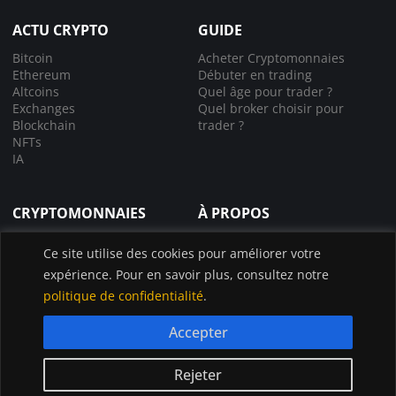
ACTU CRYPTO
GUIDE
Bitcoin
Acheter Cryptomonnaies
Ethereum
Débuter en trading
Altcoins
Quel âge pour trader ?
Exchanges
Quel broker choisir pour
Blockchain
trader ?
NFTs
IA
CRYPTOMONNAIES
À PROPOS
Comprendre la crypto
À propos de nous
Ce site utilise des cookies pour améliorer votre
Lexique crypto
Nous contacter
expérience. Pour en savoir plus, consultez notre
Choisir le bon exchange
Application InvestX
Canal liquidations crypto
politique de confidentialité
.
Accepter
© InvestX 2025
CGU
Politique de confidentialité
Legal
Rejeter