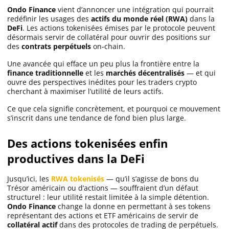
Ondo Finance
vient d’annoncer une intégration qui pourrait
redéfinir les usages des
actifs du monde réel (RWA)
dans la
DeFi
. Les actions tokenisées émises par le protocole peuvent
Solana (SOL)
désormais servir de collatéral pour ouvrir des positions sur
des
contrats perpétuels
on-chain.
Ripple (XRP)
Une avancée qui efface un peu plus la frontière entre la
finance traditionnelle
et les
marchés décentralisés
— et qui
ouvre des perspectives inédites pour les traders crypto
Dogecoin (DOGE)
cherchant à maximiser l’utilité de leurs actifs.
Ce que cela signifie concrètement, et pourquoi ce mouvement
s’inscrit dans une tendance de fond bien plus large.
Binance Coin (BNB)
Des actions tokenisées enfin
productives dans la DeFi
Trading
C’est quoi ?
Jusqu’ici, les
RWA tokenisés
— qu’il s’agisse de bons du
Trésor américain ou d’actions — souffraient d’un défaut
structurel : leur utilité restait limitée à la simple détention.
Ondo Finance
change la donne en permettant à ses tokens
Meilleur Broker
représentant des actions et ETF américains de servir de
collatéral actif
dans des protocoles de trading de perpétuels.