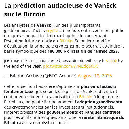
La prédiction audacieuse de VanEck
sur le Bitcoin
Solana (SOL)
Les analystes de
VanEck
, l’un des plus importants
gestionnaires d’actifs
crypto
au monde, ont récemment publié
Ripple (XRP)
une prévision particulièrement optimiste concernant
l’évolution future du prix du
Bitcoin
. Selon leur modèle
d’évaluation, la principale cryptomonnaie pourrait atteindre la
Dogecoin (DOGE)
barre symbolique des
180 000 $ d’ici la fin de l’année 2025.
JUST IN: $133 BILLION VanEck says Bitcoin will reach
$180k
by
the end of the year.
pic.twitter.com/87NEddStQO
Binance Coin (BNB)
— Bitcoin Archive (@BTC_Archive)
August 18, 2025
Cette projection haussière s’appuie sur
plusieurs facteurs
Trading
fondamentaux
qui, selon les experts de VanEck, devraient
continuer à soutenir la valorisation du
Bitcoin
à long terme.
C’est quoi ?
Parmi eux, on peut citer notamment
l’adoption grandissante
des cryptomonnaies par les investisseurs institutionnels,
l’intérêt croissant des
gouvernements et banques centrales
pour les actifs numériques, ainsi que la
rareté intrinsèque du
Meilleur Broker
Bitcoin
avec son émission limitée.