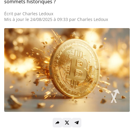
sommets historiques ?
Actualité Exchanges
Écrit par
Charles Ledoux
Mis à jour le 24/08/2025 à 09:33 par
Charles Ledoux
Actualité IA
Guides
Acheter Cryptomonnaies
Prédictions
Cryptomonnaies
Bitcoin (BTC)
Ethereum (ETH)