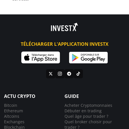
TÉLÉCHARGER L'APPLICATION INVESTX
ACTU CRYPTO
GUIDE
Bitcoin
Acheter Cryptomonnaies
Ethereum
Débuter en trading
Altcoins
Quel âge pour trader ?
Exchanges
Quel broker choisir pour
Blockchain
trader ?