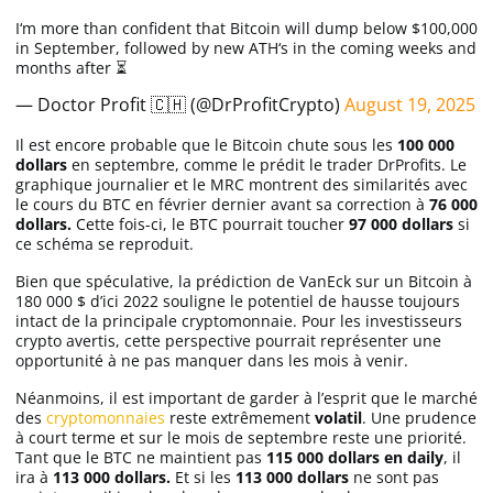
I‘m more than confident that Bitcoin will dump below $100,000
in September, followed by new ATH‘s in the coming weeks and
months after ⏳
— Doctor Profit 🇨🇭 (@DrProfitCrypto)
August 19, 2025
Il est encore probable que le Bitcoin chute sous les
100 000
dollars
en septembre, comme le prédit le trader DrProfits. Le
graphique journalier et le MRC montrent des similarités avec
le cours du BTC en février dernier avant sa correction à
76 000
dollars.
Cette fois-ci, le BTC pourrait toucher
97 000 dollars
si
ce schéma se reproduit.
Bien que spéculative, la prédiction de VanEck sur un Bitcoin à
180 000 $ d’ici 2022 souligne le potentiel de hausse toujours
intact de la principale cryptomonnaie. Pour les investisseurs
crypto avertis, cette perspective pourrait représenter une
opportunité à ne pas manquer dans les mois à venir.
Néanmoins, il est important de garder à l’esprit que le marché
des
cryptomonnaies
reste extrêmement
volatil
. Une prudence
à court terme et sur le mois de septembre reste une priorité.
Tant que le BTC ne maintient pas
115 000 dollars en daily
, il
ira à
113 000 dollars.
Et si les
113 000 dollars
ne sont pas