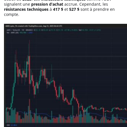
signalent une
pression d’achat
accrue. Cependant, les
résistances techniques
à
417 $
et
527 $
sont à prendre en
compte.