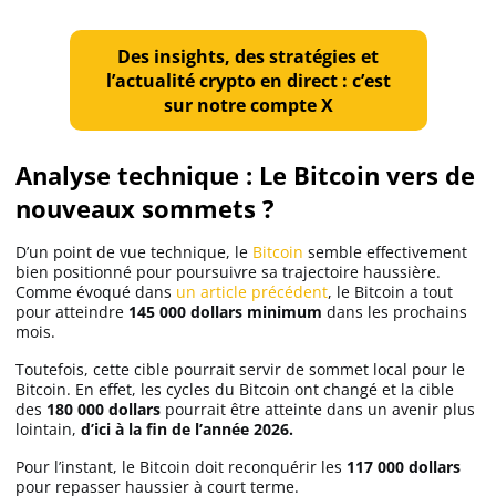
Apprendre
Des insights, des stratégies et
l’actualité crypto en direct : c’est
Indicateurs techniques
sur notre compte X
Analyse technique : Le Bitcoin vers de
Investir
nouveaux sommets ?
Meilleures plateformes
D’un point de vue technique, le
Bitcoin
semble effectivement
bien positionné pour poursuivre sa trajectoire haussière.
Meilleurs wallets
Comme évoqué dans
un article précédent
, le Bitcoin a tout
pour atteindre
145 000 dollars minimum
dans les prochains
mois.
Toutefois, cette cible pourrait servir de sommet local pour le
Bitcoin. En effet, les cycles du Bitcoin ont changé et la cible
des
180 000 dollars
pourrait être atteinte dans un avenir plus
lointain,
d’ici à la fin de l’année 2026.
Pour l’instant, le Bitcoin doit reconquérir les
117 000 dollars
pour repasser haussier à court terme.