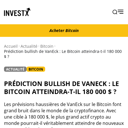
Acheter Bitcoin
Acheter Bitcoin
Accueil
Actualité
Bitcoin
Prédiction bullish de VanEck : Le Bitcoin atteindra-t-il 180 000
$ ?
Actualité
ACTUALITÉ
BITCOIN
Actualité Bitcoin
PRÉDICTION BULLISH DE VANECK : LE
Actualité Ethereum
BITCOIN ATTEINDRA-T-IL 180 000 $ ?
Actualité Altcoins
Les prévisions haussières de VanEck sur le Bitcoin font
grand bruit dans le monde de la cryptofinance. Avec
une cible à 180 000 $, le plus grand actif crypto au
Actualité NFT
monde pourrait-il véritablement atteindre de nouveaux