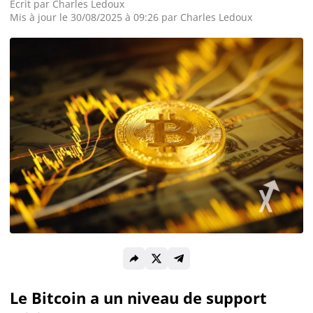
Écrit par
Charles Ledoux
Mis à jour le 30/08/2025 à 09:26 par
Charles Ledoux
Actualité Exchanges
Actualité IA
Guides
Acheter Cryptomonnaies
Prédictions
Cryptomonnaies
Bitcoin (BTC)
Le Bitcoin a un niveau de support
Ethereum (ETH)