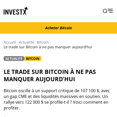
Acheter Bitcoin
Acheter Bitcoin
Accueil
Actualité
Bitcoin
Le trade sur Bitcoin à ne pas manquer aujourd’hui
Actualité
ACTUALITÉ
BITCOIN
Actualité Bitcoin
LE TRADE SUR BITCOIN À NE PAS
MANQUER AUJOURD’HUI
Actualité Ethereum
Bitcoin oscille à un support critique de 107 100 $, avec
Actualité Altcoins
un gap CME et des liquidités massives en soutien. Un
rallye vers 122 000 $ se profile-t-il ? Voici comment en
profiter.
Actualité NFT