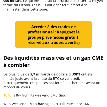
000 dollars
, ce qui invaliderait la structure haussière à moyen
Apprendre
terme du Bitcoin. Les bulls ont donc tout intérêt à se
manifester dans cette zone.
Indicateurs techniques
Accédez à des trades de
professionnel : Rejoignez le
groupe privé (accès gratuit,
Investir
réservé aux traders avertis)
Meilleures plateformes
Des liquidités massives et un gap CME
Meilleurs wallets
à combler
De plus, plus de
5,7 milliards de dollars d’USDT
ont été
mintés juste avant la chute du BTC ce vendredi.
historiquement, ces phases ont formé des bottoms avant un
rebond du cours.
$BTC
is 8% from its weekend CME Gap.
With Weekend CME's having a 98% Fill Rate since 16K.