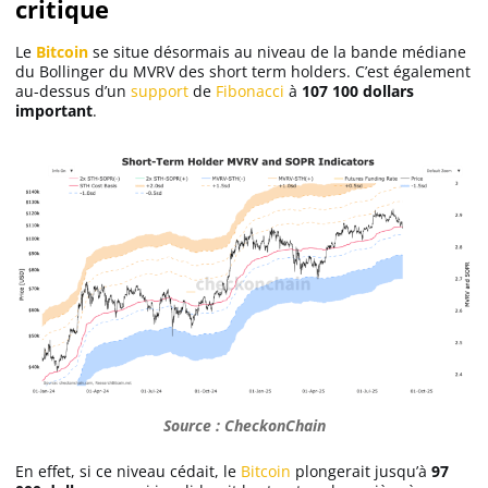
critique
Le
Bitcoin
se situe désormais au niveau de la bande médiane
Solana (SOL)
du Bollinger du MVRV des short term holders. C’est également
au-dessus d’un
support
de
Fibonacci
à
107 100 dollars
important
.
Ripple (XRP)
Dogecoin (DOGE)
Binance Coin (BNB)
Trading
C’est quoi ?
Source : CheckonChain
Meilleur Broker
En effet, si ce niveau cédait, le
Bitcoin
plongerait jusqu’à
97