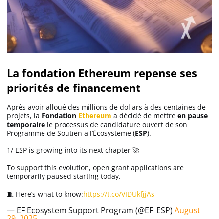
La fondation Ethereum repense ses
priorités de financement
Après avoir alloué des millions de dollars à des centaines de
projets, la
Fondation
Ethereum
a décidé de mettre
en pause
temporaire
le processus de candidature ouvert de son
Programme de Soutien à l’Écosystème (
ESP
).
1/ ESP is growing into its next chapter 🚀
To support this evolution, open grant applications are
temporarily paused starting today.
🧵 Here’s what to know:
https://t.co/VIDUkfjjAs
— EF Ecosystem Support Program (@EF_ESP)
August
29, 2025