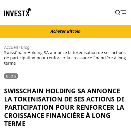
Acheter Bitcoin
Acheter Bitcoin
Accueil
Blog
SwissChain Holding SA annonce la tokenisation de ses actions
de participation pour renforcer la croissance financière à long
Actualité
terme
Actualité Bitcoin
BLOG
Actualité Ethereum
SWISSCHAIN HOLDING SA ANNONCE
LA TOKENISATION DE SES ACTIONS DE
PARTICIPATION POUR RENFORCER LA
Actualité Altcoins
CROISSANCE FINANCIÈRE À LONG
TERME
Actualité NFT