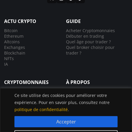
ACTU CRYPTO
GUIDE
Bitcoin
Acheter Cryptomonnaies
Ethereum
Débuter en trading
Altcoins
Quel âge pour trader ?
Exchanges
Quel broker choisir pour
Blockchain
trader ?
NFTs
IA
CRYPTOMONNAIES
À PROPOS
Comprendre la crypto
À propos de nous
Ce site utilise des cookies pour améliorer votre
Lexique crypto
Nous contacter
expérience. Pour en savoir plus, consultez notre
Choisir le bon exchange
Application InvestX
Canal liquidations crypto
politique de confidentialité
.
Accepter
© InvestX 2025