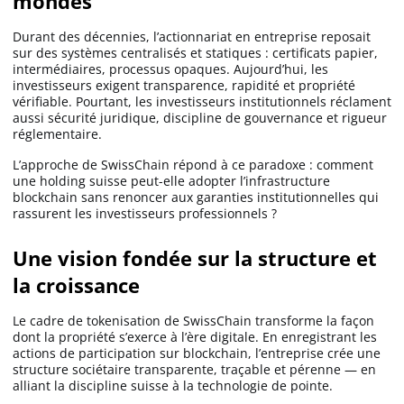
mondes
Apprendre
Durant des décennies, l’actionnariat en entreprise reposait
sur des systèmes centralisés et statiques : certificats papier,
intermédiaires, processus opaques. Aujourd’hui, les
Indicateurs techniques
investisseurs exigent transparence, rapidité et propriété
vérifiable. Pourtant, les investisseurs institutionnels réclament
aussi sécurité juridique, discipline de gouvernance et rigueur
réglementaire.
Investir
L’approche de SwissChain répond à ce paradoxe : comment
Meilleures plateformes
une holding suisse peut-elle adopter l’infrastructure
blockchain sans renoncer aux garanties institutionnelles qui
rassurent les investisseurs professionnels ?
Meilleurs wallets
Une vision fondée sur la structure et
la croissance
Le cadre de tokenisation de SwissChain transforme la façon
dont la propriété s’exerce à l’ère digitale. En enregistrant les
actions de participation sur blockchain, l’entreprise crée une
structure sociétaire transparente, traçable et pérenne — en
alliant la discipline suisse à la technologie de pointe.