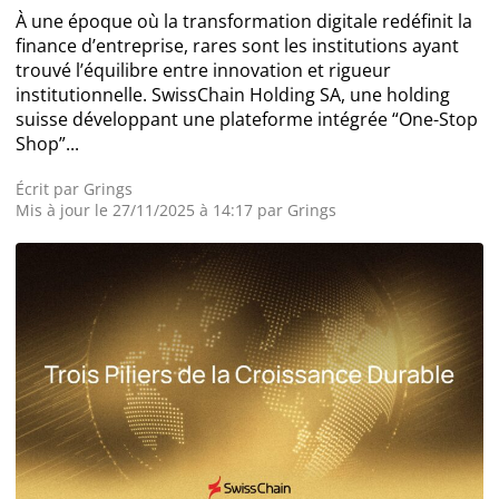
À une époque où la transformation digitale redéfinit la
Actualité Exchanges
finance d’entreprise, rares sont les institutions ayant
trouvé l’équilibre entre innovation et rigueur
institutionnelle. SwissChain Holding SA, une holding
Actualité IA
suisse développant une plateforme intégrée “One-Stop
Shop”...
Écrit par
Grings
Guides
Mis à jour le 27/11/2025 à 14:17 par
Grings
Acheter Cryptomonnaies
Prédictions
Cryptomonnaies
Bitcoin (BTC)
Ethereum (ETH)