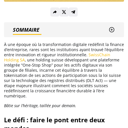
Solana (SOL)
SOMMAIRE
Ripple (XRP)
À une époque où la transformation digitale redéfinit la finance
Dogecoin (DOGE)
d’entreprise, rares sont les institutions ayant trouvé l’équilibre
entre innovation et rigueur institutionnelle.
SwissChain
Holding SA
, une holding suisse développant une plateforme
intégrée “One-Stop Shop” pour les actifs digitaux via son
Binance Coin (BNB)
groupe de filiales, incarne cet équilibre à travers la
tokenisation de ses actions de participation sous la loi suisse
sur la technologie des registres distribués (DLT Act) — une
étape majeure illustrant comment les sociétés suisses
Trading
redéfinissent la croissance financière durable à l’ère
numérique.
C’est quoi ?
Bâtie sur l’héritage, taillée pour demain.
Meilleur Broker
Le défi : faire le pont entre deux