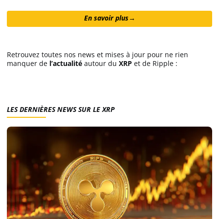
Futures Crypto
En savoir plus
→
Meilleure Prop Firm
Retrouvez toutes nos news et mises à jour pour ne rien
manquer de
l’actualité
autour du
XRP
et de Ripple :
Copy Trading
Meilleur exchange crypto
LES DERNIÈRES NEWS SUR LE XRP
Meilleur VIP
Binance avis
Bitget avis
Bybit avis