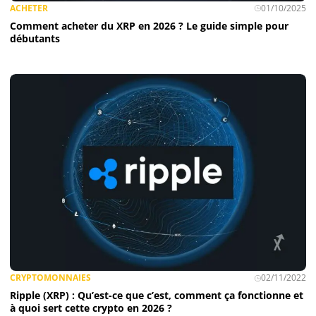
ACHETER
01/10/2025
Comment acheter du XRP en 2026 ? Le guide simple pour
débutants
Ethereum (ETH)
Solana (SOL)
Ripple (XRP)
Dogecoin (DOGE)
Binance Coin (BNB)
Trading
CRYPTOMONNAIES
02/11/2022
C’est quoi ?
Ripple (XRP) : Qu’est-ce que c’est, comment ça fonctionne et
à quoi sert cette crypto en 2026 ?