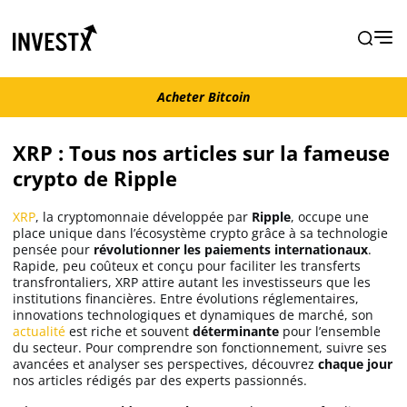
Acheter Bitcoin
Acheter Bitcoin
XRP : Tous nos articles sur la fameuse
crypto de Ripple
Actualités
XRP
, la cryptomonnaie développée par
Ripple
, occupe une
Actualité Bitcoin
place unique dans l’écosystème crypto grâce à sa technologie
pensée pour
révolutionner
les
paiements
internationaux
.
Rapide, peu coûteux et conçu pour faciliter les transferts
Actualité Ethereum
transfrontaliers, XRP attire autant les investisseurs que les
institutions financières. Entre évolutions réglementaires,
innovations technologiques et dynamiques de marché, son
Actualité Altcoins
actualité
est riche et souvent
déterminante
pour l’ensemble
du secteur. Pour comprendre son fonctionnement, suivre ses
avancées et analyser ses perspectives, découvrez
chaque jour
nos articles rédigés par des experts passionnés.
Actualité NFT