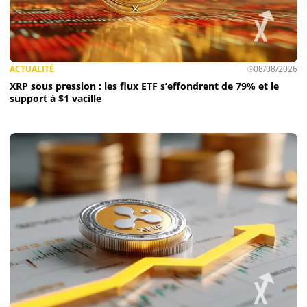
MEXC avis
Weex avis
ACTUALITÉ
08/08/2026
XRP sous pression : les flux ETF s’effondrent de 79% et le
support à $1 vacille
Bitunix avis
Bitmart avis