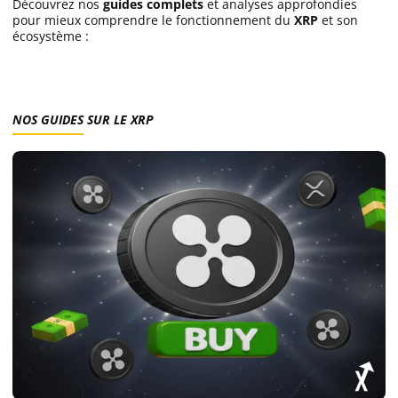
Découvrez nos
guides
complets
et analyses approfondies
pour mieux comprendre le fonctionnement du
XRP
et son
Actualité Exchange
écosystème :
Actualité IA
NOS GUIDES SUR LE XRP
Guides
Acheter Bitcoin
Acheter Ethereum
Prédictions
Cryptomonnaies
Bitcoin (BTC)