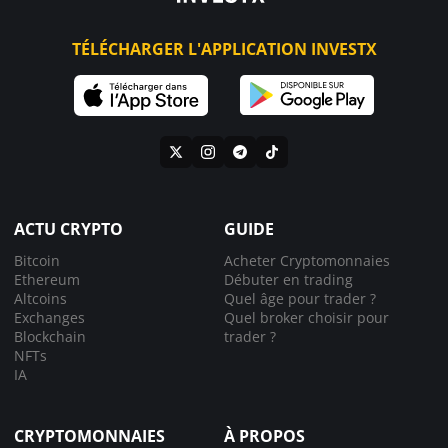
TÉLÉCHARGER L'APPLICATION INVESTX
ACTU CRYPTO
GUIDE
Bitcoin
Acheter Cryptomonnaies
Ethereum
Débuter en trading
Altcoins
Quel âge pour trader ?
Exchanges
Quel broker choisir pour
Blockchain
trader ?
NFTs
IA
CRYPTOMONNAIES
À PROPOS