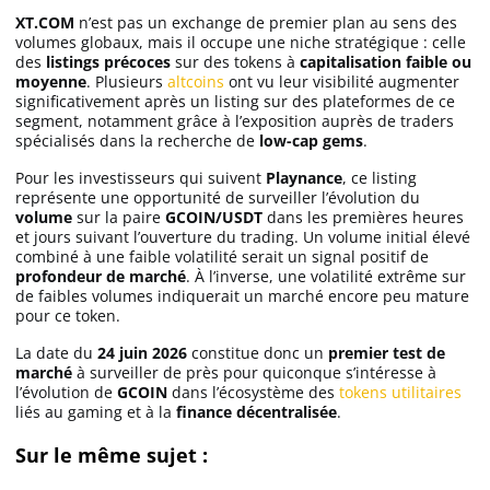
XT.COM
n’est pas un exchange de premier plan au sens des
volumes globaux, mais il occupe une niche stratégique : celle
des
listings précoces
sur des tokens à
capitalisation faible ou
moyenne
. Plusieurs
altcoins
ont vu leur visibilité augmenter
significativement après un listing sur des plateformes de ce
segment, notamment grâce à l’exposition auprès de traders
spécialisés dans la recherche de
low-cap gems
.
Pour les investisseurs qui suivent
Playnance
, ce listing
représente une opportunité de surveiller l’évolution du
volume
sur la paire
GCOIN/USDT
dans les premières heures
et jours suivant l’ouverture du trading. Un volume initial élevé
combiné à une faible volatilité serait un signal positif de
profondeur de marché
. À l’inverse, une volatilité extrême sur
de faibles volumes indiquerait un marché encore peu mature
pour ce token.
La date du
24 juin 2026
constitue donc un
premier test de
marché
à surveiller de près pour quiconque s’intéresse à
l’évolution de
GCOIN
dans l’écosystème des
tokens utilitaires
liés au gaming et à la
finance décentralisée
.
Sur le même sujet :