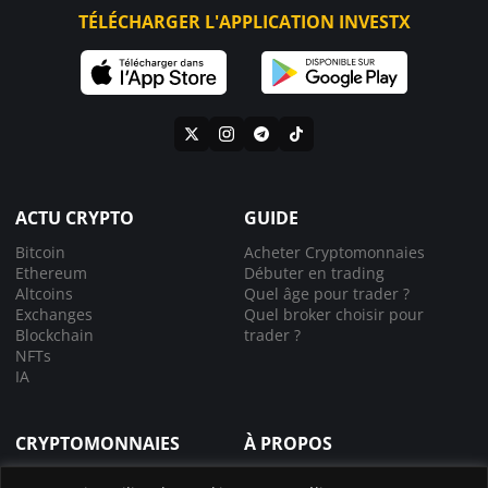
TÉLÉCHARGER L'APPLICATION INVESTX
ACTU CRYPTO
GUIDE
Bitcoin
Acheter Cryptomonnaies
Ethereum
Débuter en trading
Altcoins
Quel âge pour trader ?
Exchanges
Quel broker choisir pour
Blockchain
trader ?
NFTs
IA
CRYPTOMONNAIES
À PROPOS
Comprendre la crypto
À propos de nous