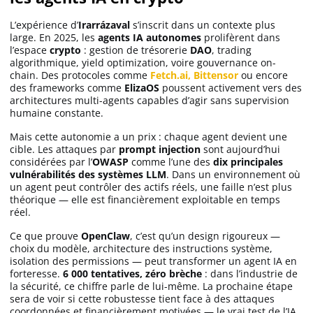
L’expérience d’
Irarrázaval
s’inscrit dans un contexte plus
large. En 2025, les
agents IA autonomes
prolifèrent dans
l’espace
crypto
: gestion de trésorerie
DAO
, trading
algorithmique, yield optimization, voire gouvernance on-
chain. Des protocoles comme
Fetch.ai, Bittensor
ou encore
des frameworks comme
ElizaOS
poussent activement vers des
architectures multi-agents capables d’agir sans supervision
humaine constante.
Mais cette autonomie a un prix : chaque agent devient une
cible. Les attaques par
prompt injection
sont aujourd’hui
considérées par l’
OWASP
comme l’une des
dix principales
vulnérabilités des systèmes LLM
. Dans un environnement où
un agent peut contrôler des actifs réels, une faille n’est plus
théorique — elle est financièrement exploitable en temps
réel.
Ce que prouve
OpenClaw
, c’est qu’un design rigoureux —
choix du modèle, architecture des instructions système,
isolation des permissions — peut transformer un agent IA en
forteresse.
6 000 tentatives, zéro brèche
: dans l’industrie de
la sécurité, ce chiffre parle de lui-même. La prochaine étape
sera de voir si cette robustesse tient face à des attaques
coordonnées et financièrement motivées — le vrai test de l’IA