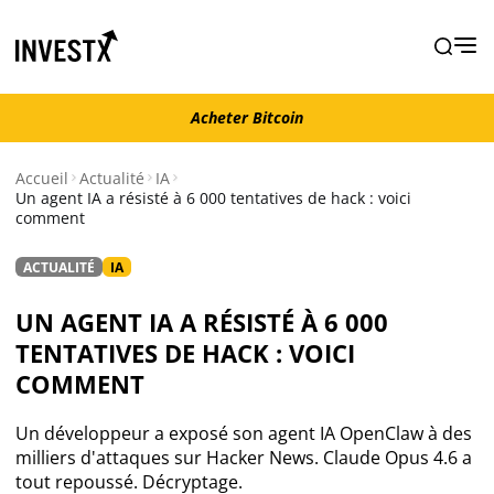
Acheter Bitcoin
Acheter Bitcoin
Accueil
Actualité
IA
Un agent IA a résisté à 6 000 tentatives de hack : voici
comment
Actualité
ACTUALITÉ
IA
Actualité Bitcoin
UN AGENT IA A RÉSISTÉ À 6 000
Actualité Ethereum
TENTATIVES DE HACK : VOICI
COMMENT
Actualité Altcoins
Un développeur a exposé son agent IA OpenClaw à des
milliers d'attaques sur Hacker News. Claude Opus 4.6 a
Actualité NFT
tout repoussé. Décryptage.