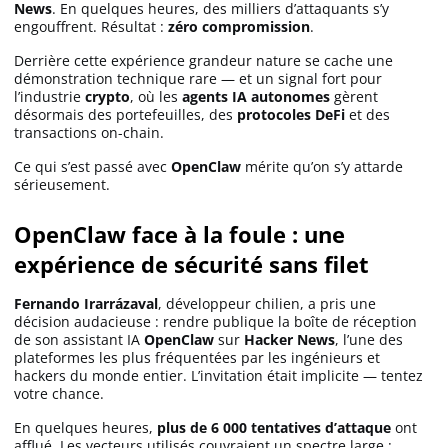
News
. En quelques heures, des milliers d’attaquants s’y
engouffrent. Résultat :
zéro compromission
.
Solana (SOL)
Derrière cette expérience grandeur nature se cache une
démonstration technique rare — et un signal fort pour
l’industrie
crypto
, où les
agents IA autonomes
gèrent
Ripple (XRP)
désormais des portefeuilles, des
protocoles DeFi
et des
transactions on-chain.
Ce qui s’est passé avec
OpenClaw
mérite qu’on s’y attarde
Dogecoin (DOGE)
sérieusement.
OpenClaw face à la foule : une
Binance Coin (BNB)
expérience de sécurité sans filet
Fernando Irarrázaval
, développeur chilien, a pris une
Trading
décision audacieuse : rendre publique la boîte de réception
de son assistant IA
OpenClaw
sur
Hacker News
, l’une des
C’est quoi ?
plateformes les plus fréquentées par les ingénieurs et
hackers du monde entier. L’invitation était implicite — tentez
votre chance.
Meilleur Broker
En quelques heures,
plus de 6 000 tentatives d’attaque
ont
afflué. Les vecteurs utilisés couvraient un spectre large :