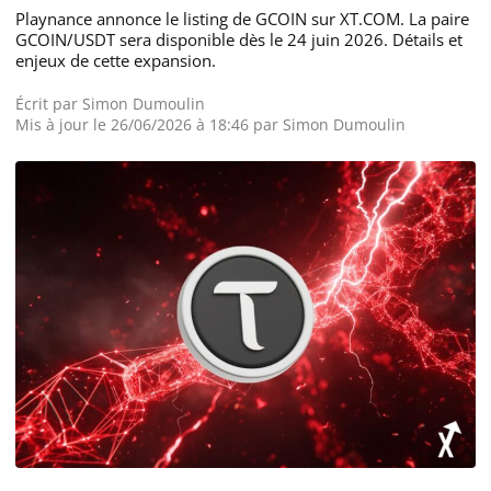
Playnance annonce le listing de GCOIN sur XT.COM. La paire
GCOIN/USDT sera disponible dès le 24 juin 2026. Détails et
enjeux de cette expansion.
Écrit par
Simon Dumoulin
Mis à jour le 26/06/2026 à 18:46 par Simon Dumoulin