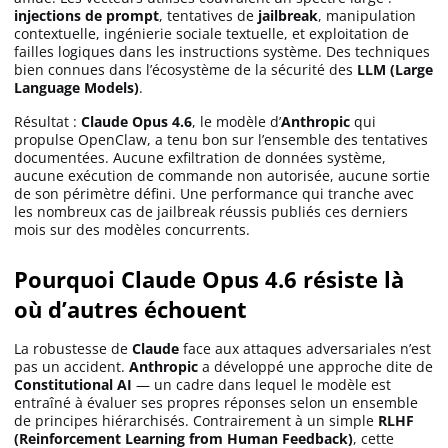
injections de prompt
, tentatives de
jailbreak
, manipulation
Apprendre
contextuelle, ingénierie sociale textuelle, et exploitation de
failles logiques dans les instructions système. Des techniques
bien connues dans l’écosystème de la sécurité des
LLM (Large
Indicateurs techniques
Language Models)
.
Résultat :
Claude Opus 4.6
, le modèle d’
Anthropic
qui
propulse OpenClaw, a tenu bon sur l’ensemble des tentatives
Investir
documentées. Aucune exfiltration de données système,
aucune exécution de commande non autorisée, aucune sortie
de son périmètre défini. Une performance qui tranche avec
Meilleures plateformes
les nombreux cas de jailbreak réussis publiés ces derniers
mois sur des modèles concurrents.
Meilleurs wallets
Pourquoi Claude Opus 4.6 résiste là
où d’autres échouent
La robustesse de
Claude
face aux attaques adversariales n’est
pas un accident.
Anthropic
a développé une approche dite de
Constitutional AI
— un cadre dans lequel le modèle est
entraîné à évaluer ses propres réponses selon un ensemble
de principes hiérarchisés. Contrairement à un simple
RLHF
(Reinforcement Learning from Human Feedback)
, cette