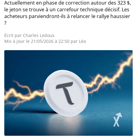
Actuellement en phase de correction autour des 323 $,
le jeton se trouve à un carrefour technique décisif. Les
Actualité Exchanges
acheteurs parviendront-ils à relancer le rallye haussier
?
Actualité IA
Écrit par
Charles Ledoux
Mis à jour le 21/05/2026 à 22:50 par
Léa
Guides
Acheter Cryptomonnaies
Prédictions
Cryptomonnaies
Bitcoin (BTC)
Ethereum (ETH)