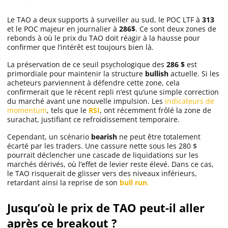
Le TAO a deux supports à surveiller au sud, le POC LTF à
313
et le POC majeur en journalier à
286$
. Ce sont deux zones de
rebonds à où le prix du TAO doit réagir à la hausse pour
confirmer que l’intérêt est toujours bien là.
La préservation de ce seuil psychologique des
286 $
est
primordiale pour maintenir la structure
bullish
actuelle. Si les
acheteurs parviennent à défendre cette zone, cela
confirmerait que le récent repli n’est qu’une simple correction
du marché avant une nouvelle impulsion. Les
indicateurs de
momentum
, tels que le
RSI
, ont récemment frôlé la zone de
surachat, justifiant ce refroidissement temporaire.
Cependant, un scénario
bearish
ne peut être totalement
écarté par les traders. Une cassure nette sous les 280 $
pourrait déclencher une cascade de liquidations sur les
marchés dérivés, où l’effet de levier reste élevé. Dans ce cas,
le TAO risquerait de glisser vers des niveaux inférieurs,
retardant ainsi la reprise de son
bull run
.
Jusqu’où le prix de TAO peut-il aller
après ce breakout ?