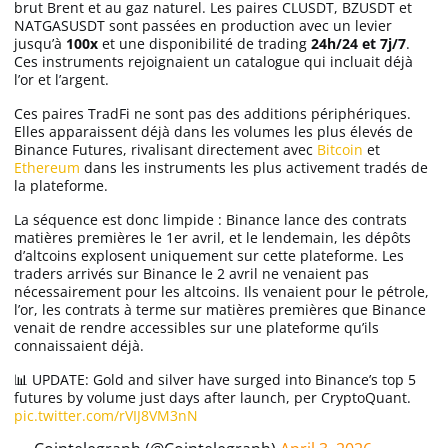
brut Brent et au gaz naturel. Les paires CLUSDT, BZUSDT et
NATGASUSDT sont passées en production avec un levier
jusqu’à
100x
et une disponibilité de trading
24h/24 et 7j/7
.
Ces instruments rejoignaient un catalogue qui incluait déjà
l’or et l’argent.
Ces paires TradFi ne sont pas des additions périphériques.
Elles apparaissent déjà dans les volumes les plus élevés de
Binance Futures, rivalisant directement avec
Bitcoin
et
Ethereum
dans les instruments les plus activement tradés de
la plateforme.
La séquence est donc limpide : Binance lance des contrats
matières premières le 1er avril, et le lendemain, les dépôts
d’altcoins explosent uniquement sur cette plateforme. Les
traders arrivés sur Binance le 2 avril ne venaient pas
nécessairement pour les altcoins. Ils venaient pour le pétrole,
l’or, les contrats à terme sur matières premières que Binance
venait de rendre accessibles sur une plateforme qu’ils
connaissaient déjà.
📊 UPDATE: Gold and silver have surged into Binance’s top 5
futures by volume just days after launch, per CryptoQuant.
pic.twitter.com/rVIJ8VM3nN