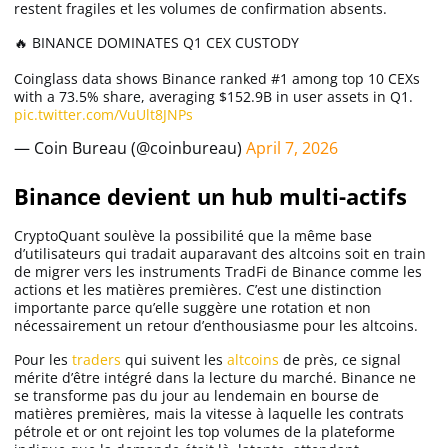
restent fragiles et les volumes de confirmation absents.
🔥 BINANCE DOMINATES Q1 CEX CUSTODY
Coinglass data shows Binance ranked #1 among top 10 CEXs
with a 73.5% share, averaging $152.9B in user assets in Q1.
pic.twitter.com/VuUlt8JNPs
— Coin Bureau (@coinbureau)
April 7, 2026
Binance devient un hub multi-actifs
CryptoQuant soulève la possibilité que la même base
d’utilisateurs qui tradait auparavant des altcoins soit en train
de migrer vers les instruments TradFi de Binance comme les
actions et les matières premières. C’est une distinction
importante parce qu’elle suggère une rotation et non
nécessairement un retour d’enthousiasme pour les altcoins.
Pour les
traders
qui suivent les
altcoins
de près, ce signal
mérite d’être intégré dans la lecture du marché. Binance ne
se transforme pas du jour au lendemain en bourse de
matières premières, mais la vitesse à laquelle les contrats
pétrole et or ont rejoint les top volumes de la plateforme