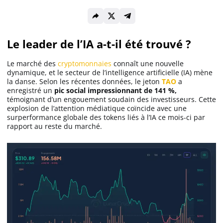
Solana (SOL)
Le leader de l’IA a-t-il été trouvé ?
Ripple (XRP)
Le marché des
cryptomonnaies
connaît une nouvelle
dynamique, et le secteur de l’intelligence artificielle (IA) mène
la danse. Selon les récentes données, le jeton
TAO
a
Dogecoin (DOGE)
enregistré un
pic social impressionnant de
141 %,
témoignant d’un engouement soudain des investisseurs. Cette
explosion de l’attention médiatique coïncide avec une
Binance Coin (BNB)
surperformance globale des tokens liés à l’IA ce mois-ci par
rapport au reste du marché.
Trading
C’est quoi ?
Meilleur Broker