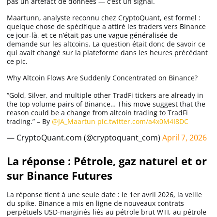
pas un artefact de données — c’est un signal.
Maartunn, analyste reconnu chez CryptoQuant, est formel :
quelque chose de spécifique a attiré les traders vers Binance
ce jour-là, et ce n’était pas une vague généralisée de
demande sur les altcoins. La question était donc de savoir ce
qui avait changé sur la plateforme dans les heures précédant
ce pic.
Why Altcoin Flows Are Suddenly Concentrated on Binance?
“Gold, Silver, and multiple other TradFi tickers are already in
the top volume pairs of Binance… This move suggest that the
reason could be a change from altcoin trading to TradFi
trading.” – By
@JA_Maartun
pic.twitter.com/a4x0M4I8DC
— CryptoQuant.com (@cryptoquant_com)
April 7, 2026
La réponse : Pétrole, gaz naturel et or
sur Binance Futures
La réponse tient à une seule date : le 1er avril 2026, la veille
du spike. Binance a mis en ligne de nouveaux contrats
perpétuels USD-marginés liés au pétrole brut WTI, au pétrole