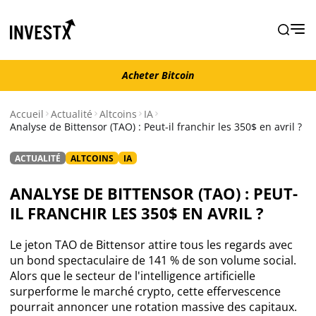
Acheter Bitcoin
Acheter Bitcoin
Accueil
Actualité
Altcoins
IA
Analyse de Bittensor (TAO) : Peut-il franchir les 350$ en avril ?
Actualité
ACTUALITÉ
ALTCOINS
IA
Actualité Bitcoin
ANALYSE DE BITTENSOR (TAO) : PEUT-
IL FRANCHIR LES 350$ EN AVRIL ?
Actualité Ethereum
Le jeton TAO de Bittensor attire tous les regards avec
Actualité Altcoins
un bond spectaculaire de 141 % de son volume social.
Alors que le secteur de l'intelligence artificielle
surperforme le marché crypto, cette effervescence
Actualité NFT
pourrait annoncer une rotation massive des capitaux.