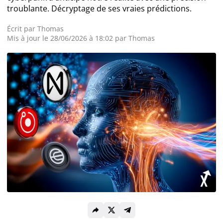
troublante. Décryptage de ses vraies prédictions.
Actualité Exchanges
Écrit par
Thomas
Mis à jour le 28/06/2026 à 18:02 par Thomas
Actualité IA
Guides
Acheter Cryptomonnaies
Prédictions
Cryptomonnaies
Bitcoin (BTC)
Ethereum (ETH)