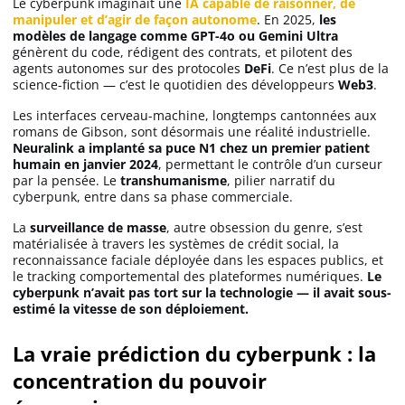
Le cyberpunk imaginait une
IA capable de raisonner, de
Apprendre
manipuler et d’agir de façon autonome
. En 2025,
les
modèles de langage comme GPT-4o ou Gemini Ultra
génèrent du code, rédigent des contrats, et pilotent des
agents autonomes sur des protocoles
DeFi
. Ce n’est plus de la
Indicateurs techniques
science-fiction — c’est le quotidien des développeurs
Web3
.
Les interfaces cerveau-machine, longtemps cantonnées aux
romans de Gibson, sont désormais une réalité industrielle.
Investir
Neuralink a implanté sa puce N1 chez un premier patient
humain en janvier 2024
, permettant le contrôle d’un curseur
Meilleures plateformes
par la pensée. Le
transhumanisme
, pilier narratif du
cyberpunk, entre dans sa phase commerciale.
La
surveillance de masse
, autre obsession du genre, s’est
Meilleurs wallets
matérialisée à travers les systèmes de crédit social, la
reconnaissance faciale déployée dans les espaces publics, et
le tracking comportemental des plateformes numériques.
Le
cyberpunk n’avait pas tort sur la technologie — il avait sous-
estimé la vitesse de son déploiement.
La vraie prédiction du cyberpunk : la
concentration du pouvoir