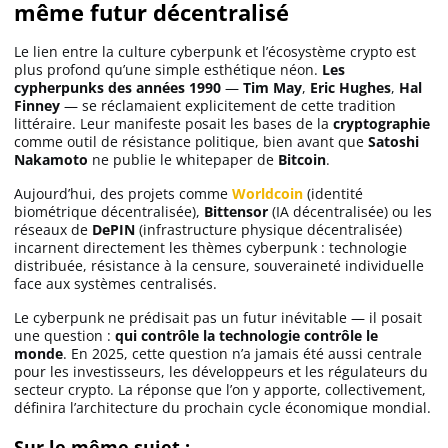
même futur décentralisé
Le lien entre la culture cyberpunk et l’écosystème crypto est
plus profond qu’une simple esthétique néon.
Les
cypherpunks des années 1990
—
Tim May
,
Eric Hughes
,
Hal
Finney
— se réclamaient explicitement de cette tradition
littéraire. Leur manifeste posait les bases de la
cryptographie
comme outil de résistance politique, bien avant que
Satoshi
Nakamoto
ne publie le whitepaper de
Bitcoin
.
Aujourd’hui, des projets comme
Worldcoin
(identité
biométrique décentralisée),
Bittensor
(IA décentralisée) ou les
réseaux de
DePIN
(infrastructure physique décentralisée)
incarnent directement les thèmes cyberpunk : technologie
distribuée, résistance à la censure, souveraineté individuelle
face aux systèmes centralisés.
Le cyberpunk ne prédisait pas un futur inévitable — il posait
une question :
qui contrôle la technologie contrôle le
monde
. En 2025, cette question n’a jamais été aussi centrale
pour les investisseurs, les développeurs et les régulateurs du
secteur crypto. La réponse que l’on y apporte, collectivement,
définira l’architecture du prochain cycle économique mondial.
Sur le même sujet :