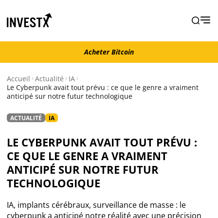
Acheter Bitcoin
Acheter Bitcoin
Accueil
Actualité
IA
Le Cyberpunk avait tout prévu : ce que le genre a vraiment
anticipé sur notre futur technologique
Actualité
ACTUALITÉ
IA
Actualité Bitcoin
LE CYBERPUNK AVAIT TOUT PRÉVU :
Actualité Ethereum
CE QUE LE GENRE A VRAIMENT
ANTICIPÉ SUR NOTRE FUTUR
Actualité Altcoins
TECHNOLOGIQUE
IA, implants cérébraux, surveillance de masse : le
Actualité NFT
cyberpunk a anticipé notre réalité avec une précision