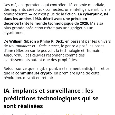
Des mégacorporations qui contrôlent l’économie mondiale,
des implants cérébraux connectés, une intelligence artificielle
omniprésente — ce n’est plus de la fiction.
Le cyberpunk, né
Solana (SOL)
dans les années 1980, décrit avec une précision
déconcertante le monde technologique de 2025.
Mais sa
plus grande prédiction n’était pas une gadget ou un
Ripple (XRP)
algorithme.
De
William Gibson
à
Philip K. Dick
, en passant par les univers
Dogecoin (DOGE)
de
Neuromancer
ou
Blade Runner
, le genre a posé les bases
d’une réflexion sur le pouvoir, la technologie et l’humain.
Aujourd’hui, ces œuvres résonnent comme des
Binance Coin (BNB)
avertissements autant que des prophéties.
Retour sur ce que le cyberpunk a réellement anticipé — et ce
que la
communauté crypto
, en première ligne de cette
révolution, devrait en retenir.
Trading
IA, implants et surveillance : les
C’est quoi ?
prédictions technologiques qui se
sont réalisées
Meilleur Broker