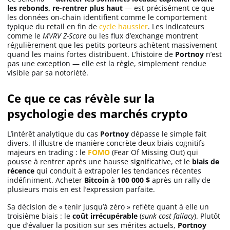
les rebonds, re-rentrer plus haut
— est précisément ce que
les données on-chain identifient comme le comportement
typique du retail en fin de
cycle haussier
. Les indicateurs
comme le
MVRV Z-Score
ou les flux d’exchange montrent
régulièrement que les petits porteurs achètent massivement
quand les mains fortes distribuent. L’histoire de
Portnoy
n’est
pas une exception — elle est la règle, simplement rendue
visible par sa notoriété.
Ce que ce cas révèle sur la
psychologie des marchés crypto
L’intérêt analytique du cas
Portnoy
dépasse le simple fait
divers. Il illustre de manière concrète deux biais cognitifs
majeurs en trading : le
FOMO
(Fear Of Missing Out) qui
pousse à rentrer après une hausse significative, et le
biais de
récence
qui conduit à extrapoler les tendances récentes
indéfiniment. Acheter
Bitcoin
à
100 000 $
après un rally de
plusieurs mois en est l’expression parfaite.
Sa décision de « tenir jusqu’à zéro » reflète quant à elle un
troisième biais : le
coût irrécupérable
(
sunk cost fallacy
). Plutôt
que d’évaluer la position sur ses mérites actuels,
Portnoy