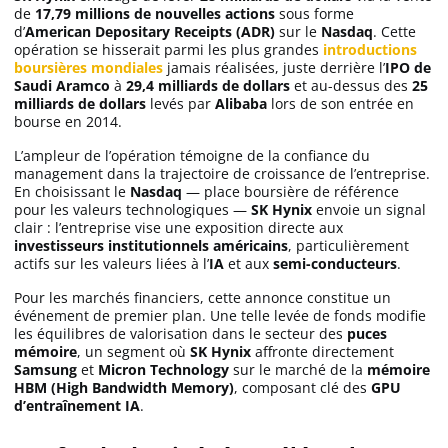
de
17,79 millions de nouvelles actions
sous forme
d’
American Depositary Receipts (ADR)
sur le
Nasdaq
. Cette
opération se hisserait parmi les plus grandes
introductions
boursières mondiales
jamais réalisées, juste derrière l’
IPO de
Saudi Aramco
à
29,4 milliards de dollars
et au-dessus des
25
milliards de dollars
levés par
Alibaba
lors de son entrée en
bourse en 2014.
L’ampleur de l’opération témoigne de la confiance du
management dans la trajectoire de croissance de l’entreprise.
En choisissant le
Nasdaq
— place boursière de référence
pour les valeurs technologiques —
SK Hynix
envoie un signal
clair : l’entreprise vise une exposition directe aux
investisseurs institutionnels américains
, particulièrement
actifs sur les valeurs liées à l’
IA
et aux
semi-conducteurs
.
Pour les marchés financiers, cette annonce constitue un
événement de premier plan. Une telle levée de fonds modifie
les équilibres de valorisation dans le secteur des
puces
mémoire
, un segment où
SK Hynix
affronte directement
Samsung
et
Micron Technology
sur le marché de la
mémoire
HBM (High Bandwidth Memory)
, composant clé des
GPU
d’entraînement IA
.