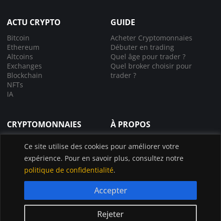
ACTU CRYPTO
GUIDE
Bitcoin
Acheter Cryptomonnaies
Ethereum
Débuter en trading
Altcoins
Quel âge pour trader ?
Exchanges
Quel broker choisir pour
Blockchain
trader ?
NFTs
IA
CRYPTOMONNAIES
À PROPOS
Comprendre la crypto
À propos de nous
Ce site utilise des cookies pour améliorer votre
Lexique crypto
Nous contacter
expérience. Pour en savoir plus, consultez notre
Choisir le bon exchange
Application InvestX
Canal liquidations crypto
politique de confidentialité
.
Accepter
© InvestX 2025
CGU
Politique de confidentialité
Legal
Rejeter