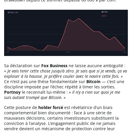
Apprendre
Indicateurs techniques
Investir
Meilleures plateformes
Sa déclaration sur
Fox Business
ne laisse aucune ambiguïté :
« Je vais tenir cette chose jusqu’à zéro. Je sais que si je vends, ça va
Meilleurs wallets
exploser à la hausse. Je préfère couler avec le navire cette fois. »
Ce n’est pas une thèse fondamentale sur
Bitcoin
— c’est une
discipline imposée par l’échec répété à timer les sorties.
Portnoy
le reconnaît lui-même :
« Il n’y a rien sur quoi je me
suis autant trompé que Bitcoin. »
Cette posture de
holder forcé
est révélatrice d’un biais
comportemental bien documenté : face à une série de
mauvaises décisions, certains investisseurs substituent la
conviction à l’analyse. L’engagement public de ne jamais
vendre devient un mécanisme de protection contre leur