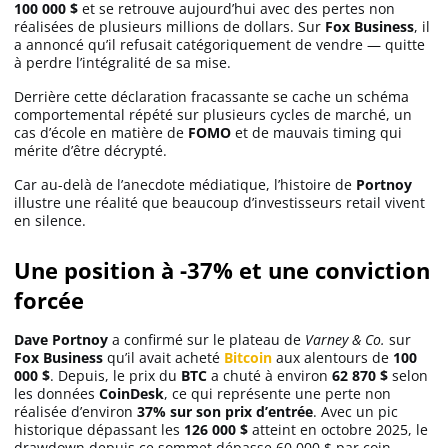
100 000 $
et se retrouve aujourd’hui avec des pertes non
réalisées de plusieurs millions de dollars. Sur
Fox Business
, il
a annoncé qu’il refusait catégoriquement de vendre — quitte
Solana (SOL)
à perdre l’intégralité de sa mise.
Derrière cette déclaration fracassante se cache un schéma
Ripple (XRP)
comportemental répété sur plusieurs cycles de marché, un
cas d’école en matière de
FOMO
et de mauvais timing qui
mérite d’être décrypté.
Dogecoin (DOGE)
Car au-delà de l’anecdote médiatique, l’histoire de
Portnoy
illustre une réalité que beaucoup d’investisseurs retail vivent
en silence.
Binance Coin (BNB)
Une position à -37% et une conviction
forcée
Trading
Dave Portnoy
a confirmé sur le plateau de
Varney & Co.
sur
C’est quoi ?
Fox Business
qu’il avait acheté
Bitcoin
aux alentours de
100
000 $
. Depuis, le prix du
BTC
a chuté à environ
62 870 $
selon
les données
CoinDesk
, ce qui représente une perte non
Meilleur Broker
réalisée d’environ
37% sur son prix d’entrée
. Avec un pic
historique dépassant les
126 000 $
atteint en octobre 2025, le
drawdown depuis ce sommet dépasse 60 000 $ par coin.