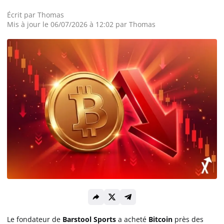
Écrit par
Thomas
Actualité Exchanges
Mis à jour le 06/07/2026 à 12:02 par Thomas
Actualité IA
Guides
Acheter Cryptomonnaies
Prédictions
Cryptomonnaies
Bitcoin (BTC)
Le fondateur de
Barstool Sports
a acheté
Bitcoin
près des
Ethereum (ETH)