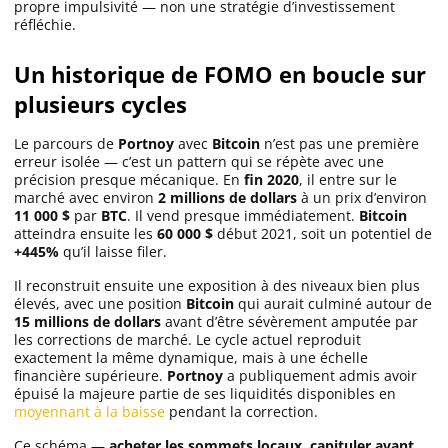
propre impulsivité — non une stratégie d’investissement
réfléchie.
Un historique de FOMO en boucle sur
plusieurs cycles
Le parcours de
Portnoy
avec
Bitcoin
n’est pas une première
erreur isolée — c’est un pattern qui se répète avec une
précision presque mécanique. En
fin 2020
, il entre sur le
marché avec environ
2 millions de dollars
à un prix d’environ
11 000 $
par
BTC
. Il vend presque immédiatement.
Bitcoin
atteindra ensuite les
60 000 $
début 2021, soit un potentiel de
+445%
qu’il laisse filer.
Il reconstruit ensuite une exposition à des niveaux bien plus
élevés, avec une position
Bitcoin
qui aurait culminé autour de
15 millions de dollars
avant d’être sévèrement amputée par
les corrections de marché. Le cycle actuel reproduit
exactement la même dynamique, mais à une échelle
financière supérieure.
Portnoy
a publiquement admis avoir
épuisé la majeure partie de ses liquidités disponibles en
moyennant à la baisse
pendant la correction.
Ce schéma —
acheter les sommets locaux, capituler avant