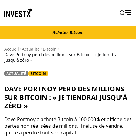
Acheter Bitcoin
Acheter Bitcoin
Accueil
Actualité
Bitcoin
Dave Portnoy perd des millions sur Bitcoin : « Je tiendrai
jusqu’à zéro »
Actualité
ACTUALITÉ
BITCOIN
Actualité Bitcoin
DAVE PORTNOY PERD DES MILLIONS
Actualité Ethereum
SUR BITCOIN : « JE TIENDRAI JUSQU’À
ZÉRO »
Actualité Altcoins
Dave Portnoy a acheté Bitcoin à 100 000 $ et affiche des
pertes non réalisées de millions. Il refuse de vendre,
Actualité NFT
quitte à perdre tout son capital.