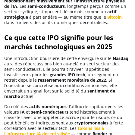
repositionnent massivement sur l’infrastructure physique
de l’IA
. Les
semi-conducteurs
, longtemps perçus comme un
secteur cyclique, s’imposent désormais comme un
actif
stratégique
à part entière — au même titre que le
Bitcoin
dans l’univers des actifs numériques décentralisés.
Ce que cette IPO signifie pour les
marchés technologiques en 2025
Une introduction boursière de cette envergure sur le
Nasdaq
aura des répercussions bien au-delà du seul secteur des
semi-conducteurs. Elle pourrait raviver l’appétit des
investisseurs pour les
grandes IPO tech
, un segment en
retrait depuis le
resserrement monétaire de 2022
. Si
l’opération se concrétise aux conditions annoncées, elle
enverrait un signal fort sur la solidité du
sentiment de
marché
actuel.
Du côté des
actifs numériques
, l’afflux de capitaux vers les
valeurs
IA
et
semi-conducteurs
tend historiquement à
coexister avec une appétence accrue pour le risque, ce qui
peut bénéficier indirectement aux
cryptomonnaies
à forte
corrélation avec le secteur tech. Les
tokens liés à
l’infrastructure IA décentralisée
— comme
Render
ou