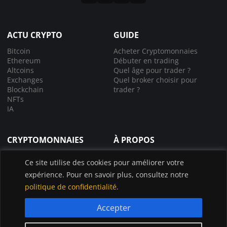
ACTU CRYPTO
GUIDE
Bitcoin
Acheter Cryptomonnaies
Ethereum
Débuter en trading
Altcoins
Quel âge pour trader ?
Exchanges
Quel broker choisir pour
Blockchain
trader ?
NFTs
IA
CRYPTOMONNAIES
À PROPOS
Comprendre la crypto
À propos de nous
Ce site utilise des cookies pour améliorer votre
Lexique crypto
Nous contacter
expérience. Pour en savoir plus, consultez notre
Choisir le bon exchange
Application InvestX
Canal liquidations crypto
politique de confidentialité
.
Accepter
© InvestX 2025