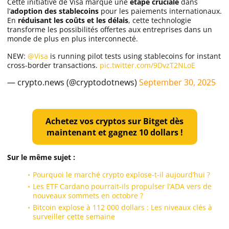
Cette initiative de Visa marque une
étape cruciale
dans
l’
adoption des stablecoins
pour les paiements internationaux.
En
réduisant les coûts et les délais
, cette technologie
transforme les possibilités offertes aux entreprises dans un
monde de plus en plus interconnecté.
NEW:
@Visa
is running pilot tests using stablecoins for instant
cross-border transactions.
pic.twitter.com/9DvzT2NLoE
— crypto.news (@cryptodotnews)
September 30, 2025
Achetez vos cryptos sur Bitget dès
maintenant et gagnez 10 dollars !
Sur le même sujet :
Pourquoi le marché crypto explose-t-il aujourd’hui ?
Les ETF Cardano pourrait-ils propulser l’ADA vers de
nouveaux sommets en octobre ?
Bitcoin explose à 112 000 dollars : Les niveaux clés à
surveiller cette semaine