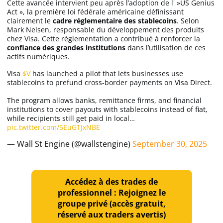
Cette avancée intervient peu après l’adoption de l' »US Genius
Act », la première loi fédérale américaine définissant
clairement le
cadre réglementaire des stablecoins
. Selon
Mark Nelsen, responsable du développement des produits
chez Visa. Cette réglementation a contribué à renforcer la
confiance des grandes institutions
dans l’utilisation de ces
actifs numériques.
Visa
$V
has launched a pilot that lets businesses use
stablecoins to prefund cross-border payments on Visa Direct.
The program allows banks, remittance firms, and financial
institutions to cover payouts with stablecoins instead of fiat,
while recipients still get paid in local…
pic.twitter.com/5EuGTJxNBE
— Wall St Engine (@wallstengine)
September 30, 2025
Accédez à des trades de
professionnel : Rejoignez le
groupe privé (accès gratuit,
réservé aux traders avertis)