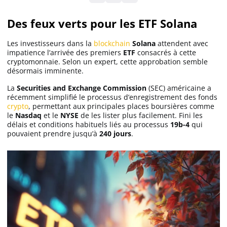
Des feux verts pour les ETF Solana
Solana (SOL)
Les investisseurs dans la
blockchain
Solana
attendent avec
impatience l’arrivée des premiers
ETF
consacrés à cette
Ripple (XRP)
cryptomonnaie. Selon un expert, cette approbation semble
désormais imminente.
Dogecoin (DOGE)
La
Securities and Exchange Commission
(SEC) américaine a
récemment simplifié le processus d’enregistrement des fonds
crypto
, permettant aux principales places boursières comme
le
Nasdaq
et le
NYSE
de les lister plus facilement. Fini les
Binance Coin (BNB)
délais et conditions habituels liés au processus
19b-4
qui
pouvaient prendre jusqu’à
240 jours
.
Trading
C’est quoi ?
Meilleur Broker