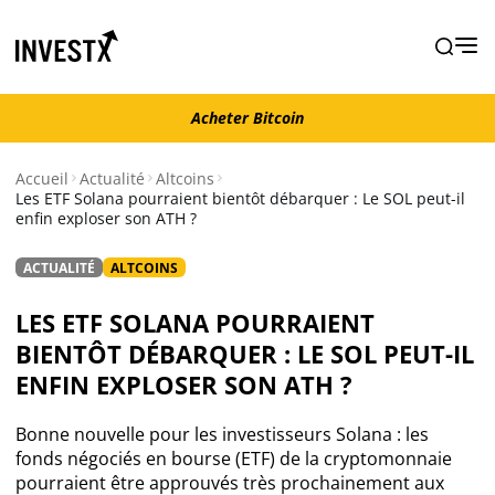
Acheter Bitcoin
Acheter Bitcoin
Accueil
Actualité
Altcoins
Les ETF Solana pourraient bientôt débarquer : Le SOL peut-il
enfin exploser son ATH ?
Actualité
ACTUALITÉ
ALTCOINS
Actualité Bitcoin
LES ETF SOLANA POURRAIENT
Actualité Ethereum
BIENTÔT DÉBARQUER : LE SOL PEUT-IL
ENFIN EXPLOSER SON ATH ?
Actualité Altcoins
Bonne nouvelle pour les investisseurs Solana : les
fonds négociés en bourse (ETF) de la cryptomonnaie
Actualité NFT
pourraient être approuvés très prochainement aux