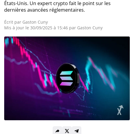
États-Unis. Un expert crypto fait le point sur les
dernières avancées réglementaires.
Actualité Exchanges
Écrit par
Gaston Cuny
Actualité IA
Mis à jour le 30/09/2025 à 15:46 par
Gaston Cuny
Guides
Acheter Cryptomonnaies
Prédictions
Cryptomonnaies
Bitcoin (BTC)
Ethereum (ETH)