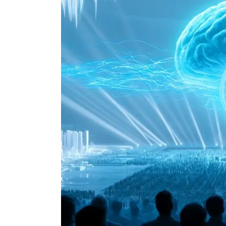
Actualité Exchanges
Actualité IA
Guides
Acheter Cryptomonnaies
Prédictions
Cryptomonnaies
Bitcoin (BTC)
Ethereum (ETH)