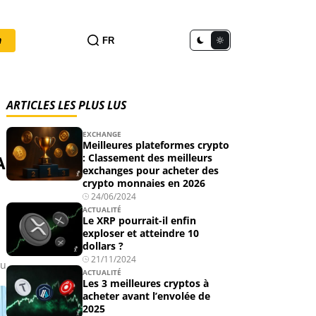
n
FR
ARTICLES LES PLUS LUS
EXCHANGE
Meilleures plateformes crypto
A
: Classement des meilleurs
exchanges pour acheter des
crypto monnaies en 2026
24/06/2024
ACTUALITÉ
Le XRP pourrait-il enfin
exploser et atteindre 10
dollars ?
21/11/2024
ou
ACTUALITÉ
Les 3 meilleures cryptos à
acheter avant l’envolée de
2025