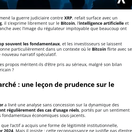
mené la guerre judiciaire contre
XRP
, refait surface avec un
g
, il s’exprime librement sur le
Bitcoin
, l’
intelligence artificielle
et
ranche avec l’image du régulateur impitoyable que beaucoup ont
rop souvent les fondamentaux
, et les investisseurs se laissent
sonne particulièrement dans un contexte où le
Bitcoin
flirte avec s
nouveau narratif spéculatif.
es propos méritent-ils d’être pris au sérieux, malgré son bilan
icain ?
rché : une leçon de prudence sur le
er
a livré une analyse sans concession sur la dynamique des
ent régulièrement des cas d’usage réels
, portés par un sentiment
es fondamentaux économiques sous-jacents.
que l’actif a acquis une forme de légitimité institutionnelle,
er 2024
. Mais il insiste : cette reconnaissance ne justifie pas d’entre