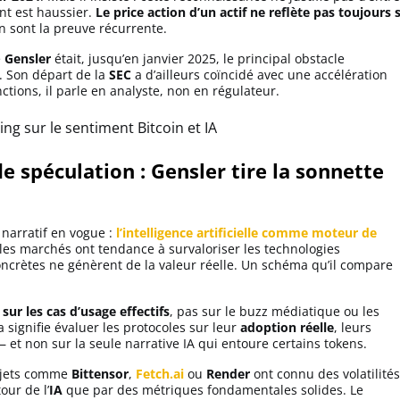
nt est haussier.
Le price action d’un actif ne reflète pas toujours 
en sont la preuve récurrente.
e
Gensler
était, jusqu’en janvier 2025, le principal obstacle
. Son départ de la
SEC
a d’ailleurs coïncidé avec une accélération
tions, il parle en analyste, non en régulateur.
 spéculation : Gensler tire la sonnette
 narratif en vogue :
l’intelligence artificielle comme moteur de
 les marchés ont tendance à survaloriser les technologies
ncrètes ne génèrent de la valeur réelle. Un schéma qu’il compare
sur les cas d’usage effectifs
, pas sur le buzz médiatique ou les
a signifie évaluer les protocoles sur leur
adoption réelle
, leurs
 et non sur la seule narrative IA qui entoure certains tokens.
rojets comme
Bittensor
,
Fetch.ai
ou
Render
ont connu des volatilités
our de l’
IA
que par des métriques fondamentales solides. Le