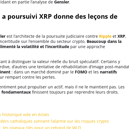
lidant en partie l’analyse de
Gensler
.
i a poursuivi XRP donne des leçons de
ler
est l’architecte de la poursuite judiciaire contre
Ripple
et
XRP
,
ncertitude sur l’ensemble du secteur crypto.
Beaucoup dans la
enté la volatilité et l’incertitude
par une approche
lant à distinguer la valeur réelle du bruit spéculatif. Certains y
rdive, d’autres une tentative de réhabilitation d’image post-mandat
tinent
: dans un marché dominé par le
FOMO
et les
narratifs
leur rempart contre les pertes.
 sentiment peut propulser un actif, mais il ne le maintient pas. Les
s
fondamentaux
finissent toujours par reprendre leurs droits.
 historique vole en éclats
aders catholiques sonnent l’alarme sur les risques crypto
: les niveaux clés pour un rebond de WLD