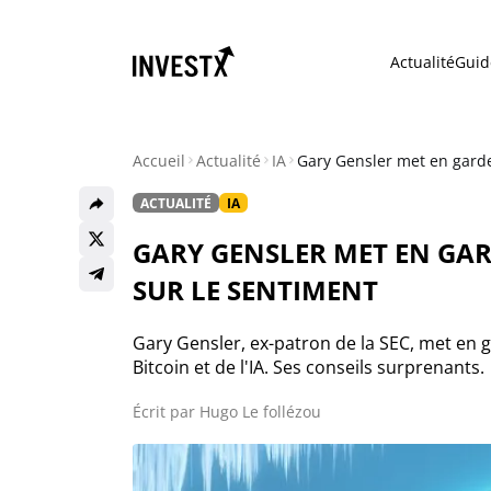
Actualité
Guid
Accueil
Actualité
IA
Gary Gensler met en garde 
ACTUALITÉ
IA
Actualité
GARY GENSLER MET EN GARDE
Actualité Bitcoin
SUR LE SENTIMENT
Actualité Ethereum
Gary Gensler, ex-patron de la SEC, met en 
Bitcoin et de l'IA. Ses conseils surprenants.
Actualité Altcoins
Écrit par
Hugo Le follézou
Actualité NFT