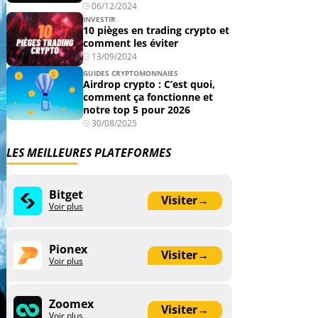
06/12/2024
INVESTIR
10 pièges en trading crypto et
comment les éviter
13/09/2024
GUIDES CRYPTOMONNAIES
Airdrop crypto : C’est quoi,
comment ça fonctionne et
notre top 5 pour 2026
30/08/2025
LES MEILLEURES PLATEFORMES
Bitget
Visiter
→
Voir plus
Pionex
Visiter
→
Voir plus
Zoomex
Visiter
→
Voir plus