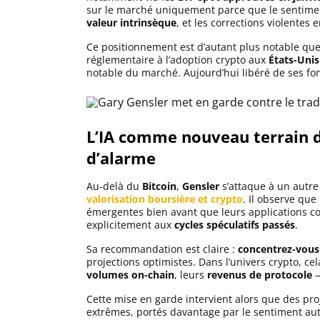
sur le marché uniquement parce que le sentime
Apprendre
valeur intrinsèque
, et les corrections violentes 
Ce positionnement est d’autant plus notable qu
Indicateurs techniques
réglementaire à l’adoption crypto aux
États-Unis
notable du marché. Aujourd’hui libéré de ses fonc
Investir
L’IA comme nouveau terrain de
Meilleures plateformes
d’alarme
Meilleurs wallets
Au-delà du
Bitcoin
,
Gensler
s’attaque à un autre
valorisation boursière et crypto
. Il observe que
émergentes bien avant que leurs applications co
explicitement aux
cycles spéculatifs passés
.
Sa recommandation est claire :
concentrez-vous 
projections optimistes. Dans l’univers crypto, cel
volumes on-chain
, leurs
revenus de protocole
—
Cette mise en garde intervient alors que des p
extrêmes, portés davantage par le sentiment aut