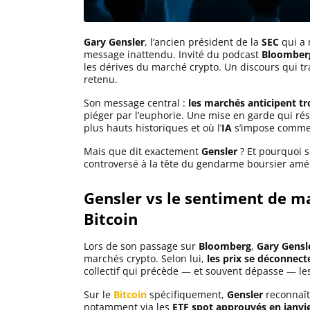
Solana (SOL)
Gary Gensler
, l’ancien président de la
SEC
qui a 
message inattendu. Invité du podcast
Bloomber
les dérives du marché crypto. Un discours qui t
Ripple (XRP)
retenu.
Son message central :
les marchés anticipent t
piéger par l’euphorie. Une mise en garde qui ré
Dogecoin (DOGE)
plus hauts historiques et où l’
IA
s’impose comme 
Mais que dit exactement
Gensler
? Et pourquoi s
Binance Coin (BNB)
controversé à la tête du gendarme boursier amér
Gensler vs le sentiment de ma
Bitcoin
Trading
C’est quoi ?
Lors de son passage sur
Bloomberg
,
Gary Gensl
marchés crypto. Selon lui,
les prix se déconnect
collectif qui précède — et souvent dépasse — l
Meilleur Broker
Sur le
Bitcoin
spécifiquement,
Gensler
reconnaît 
notamment via les
ETF spot approuvés en janvi