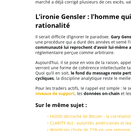
marché a déjà corrigé plusieurs de ces excès, va
L’ironie Gensler : l’homme qu
rationalité
Il serait difficile d’ignorer le paradoxe.
Gary Gens
une procédure qui a duré des années et semé l’i
communauté lui reprochent d’avoir lui-même alim
réglementaire perçue comme arbitraire.
Aujourd’hui, il se pose en voix de la raison, appe
verront une forme de cohérence intellectuelle ta
Quoi qu’il en soit,
le fond du message reste per
cycliques
, la discipline analytique reste le meil
Pour les traders actifs, le rappel est simple : le
niveaux de support
, les
données on-chain
et le
Sur le même sujet :
HOOD décroche de Bitcoin : la corrélation
CLARITY Act : autorités américaines et le
Worldcoin chute de 22% en une semaine 