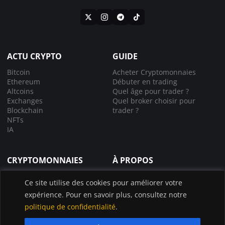
ACTU CRYPTO
GUIDE
Bitcoin
Acheter Cryptomonnaies
Ethereum
Débuter en trading
Altcoins
Quel âge pour trader ?
Exchanges
Quel broker choisir pour
Blockchain
trader ?
NFTs
IA
CRYPTOMONNAIES
À PROPOS
Comprendre la crypto
À propos de nous
Ce site utilise des cookies pour améliorer votre
Lexique crypto
Nous contacter
expérience. Pour en savoir plus, consultez notre
Choisir le bon exchange
Application InvestX
Canal liquidations crypto
politique de confidentialité
.