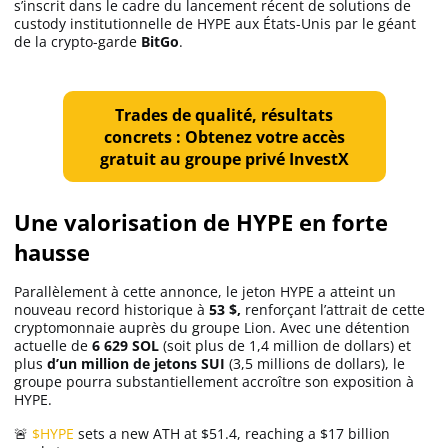
s’inscrit dans le cadre du lancement récent de solutions de
Apprendre
custody institutionnelle de HYPE aux États-Unis par le géant
de la crypto-garde
BitGo
.
Indicateurs techniques
Trades de qualité, résultats
concrets : Obtenez votre accès
Investir
gratuit au groupe privé InvestX
Meilleures plateformes
Une valorisation de HYPE en forte
hausse
Meilleurs wallets
Parallèlement à cette annonce, le jeton HYPE a atteint un
nouveau record historique à
53 $,
renforçant l’attrait de cette
cryptomonnaie auprès du groupe Lion. Avec une détention
actuelle de
6 629 SOL
(soit plus de 1,4 million de dollars) et
plus
d’un million de jetons SUI
(3,5 millions de dollars), le
groupe pourra substantiellement accroître son exposition à
HYPE.
🚨
$HYPE
sets a new ATH at $51.4, reaching a $17 billion