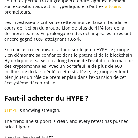
liquidités permettra au groupe d’étendre significativement
son exposition aux actifs Hyperliquid et d’autres
altcoins
prometteurs.
Les investisseurs ont salué cette annonce, faisant bondir le
cours de l’action du groupe Lion de plus de
11%
lors de la
dernière séance. En prolongation des échanges, les titres ont
encore gagné
10%
, atteignant
1,65 $.
En conclusion, en misant à fond sur le jeton HYPE, le groupe
Lion démontre sa confiance dans le potentiel de la blockchain
Hyperliquid et sa vision à long terme de l’évolution du marché
des cryptomonnaies. Avec un portefeuille de plus de 600
millions de dollars dédié à cette stratégie, le groupe entend
bien jouer un rôle de premier plan dans l’expansion de cet
écosystème décentralisé.
Faut-il acheter du HYPE ?
$HYPE
is showing strength.
The trend line support is clear, and every retest has pushed
price higher.
Now the key level is $52