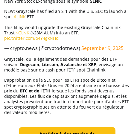
New York Stock Exchange sous le symbole
GLNK
.
NEW: Grayscale has filed an S-1 with the U.S. SEC to launch a
spot
$LINK
ETF
This filing would upgrade the existing Grayscale Chainlink
Trust
$GLNK
($28M AUM) into an ETF.
pic.twitter.com/o4Y4gkNHoi
— crypto.news (@cryptodotnews)
September 9, 2025
Grayscale, qui a également des demandes pour des ETF
suivant
Dogecoin, Litecoin, Avalanche et XRP,
envisage un
modèle basé sur du cash pour l’ETF spot Chainlink.
L’approbation de la SEC pour les ETFs spot de Bitcoin et
d’Ethereum aux États-Unis en 2024 a entraîné une hausse des
prix du
BTC et de l’ETH
lorsque les fonds sont devenus
disponibles. Les flux de capitaux ont augmenté depuis, et les
analystes prévoient une traction importante pour d’autres ETF
spot cryptographiques en attente du feu vert du régulateur
des valeurs mobilières.