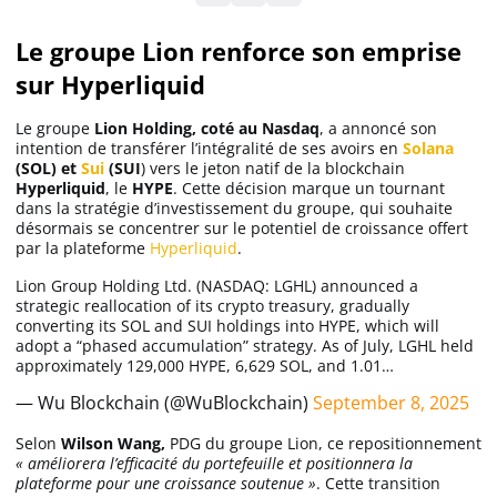
Le groupe Lion renforce son emprise
Solana (SOL)
sur Hyperliquid
Ripple (XRP)
Le groupe
Lion Holding, coté au Nasdaq
, a annoncé son
intention de transférer l’intégralité de ses avoirs en
Solana
(SOL) et
Sui
(SUI
) vers le jeton natif de la blockchain
Hyperliquid
, le
HYPE
. Cette décision marque un tournant
Dogecoin (DOGE)
dans la stratégie d’investissement du groupe, qui souhaite
désormais se concentrer sur le potentiel de croissance offert
par la plateforme
Hyperliquid
.
Binance Coin (BNB)
Lion Group Holding Ltd. (NASDAQ: LGHL) announced a
strategic reallocation of its crypto treasury, gradually
converting its SOL and SUI holdings into HYPE, which will
Trading
adopt a “phased accumulation” strategy. As of July, LGHL held
approximately 129,000 HYPE, 6,629 SOL, and 1.01…
C’est quoi ?
— Wu Blockchain (@WuBlockchain)
September 8, 2025
Selon
Wilson Wang,
PDG du groupe Lion, ce repositionnement
Meilleur Broker
« améliorera l’efficacité du portefeuille et positionnera la
plateforme pour une croissance soutenue »
. Cette transition