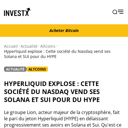
Acheter Bitcoin
Acheter Bitcoin
Accueil
Actualité
Altcoins
Hyperliquid explose : Cette société du Nasdaq vend ses
Solana et SUI pour du HYPE
Actualité
ACTUALITÉ
ALTCOINS
Actualité Bitcoin
HYPERLIQUID EXPLOSE : CETTE
Actualité Ethereum
SOCIÉTÉ DU NASDAQ VEND SES
SOLANA ET SUI POUR DU HYPE
Actualité Altcoins
Le groupe Lion, acteur majeur de la cryptosphère, fait
le pari du jeton Hyperliquid (HYPE) en délaissant
Actualité NFT
progressivement ses avoirs en Solana et Sui. Qu'est-ce