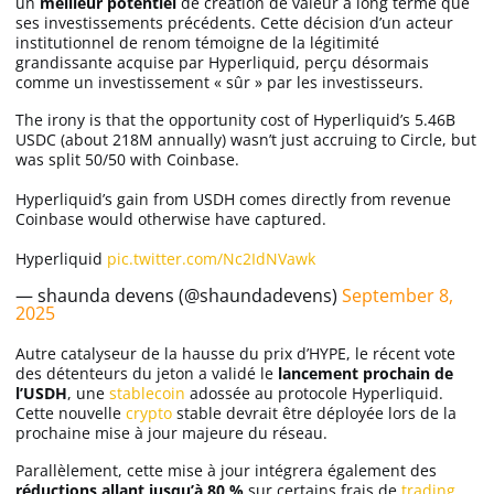
un
meilleur potentiel
de création de valeur à long terme que
ses investissements précédents. Cette décision d’un acteur
institutionnel de renom témoigne de la légitimité
grandissante acquise par Hyperliquid, perçu désormais
comme un investissement « sûr » par les investisseurs.
The irony is that the opportunity cost of Hyperliquid’s 5.46B
USDC (about 218M annually) wasn’t just accruing to Circle, but
was split 50/50 with Coinbase.
Hyperliquid’s gain from USDH comes directly from revenue
Coinbase would otherwise have captured.
Hyperliquid
pic.twitter.com/Nc2IdNVawk
— shaunda devens (@shaundadevens)
September 8,
2025
Autre catalyseur de la hausse du prix d’HYPE, le récent vote
des détenteurs du jeton a validé le
lancement prochain de
l’USDH
, une
stablecoin
adossée au protocole Hyperliquid.
Cette nouvelle
crypto
stable devrait être déployée lors de la
prochaine mise à jour majeure du réseau.
Parallèlement, cette mise à jour intégrera également des
réductions allant jusqu’à 80 %
sur certains frais de
trading
,