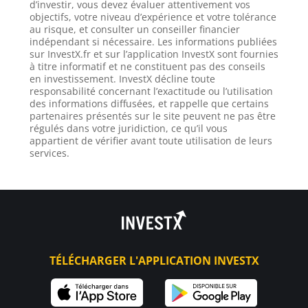
d’investir, vous devez évaluer attentivement vos
objectifs, votre niveau d’expérience et votre tolérance
au risque, et consulter un conseiller financier
indépendant si nécessaire. Les informations publiées
sur InvestX.fr et sur l’application InvestX sont fournies
à titre informatif et ne constituent pas des conseils
en investissement. InvestX décline toute
responsabilité concernant l’exactitude ou l’utilisation
des informations diffusées, et rappelle que certains
partenaires présentés sur le site peuvent ne pas être
régulés dans votre juridiction, ce qu’il vous
appartient de vérifier avant toute utilisation de leurs
services.
TÉLÉCHARGER L'APPLICATION INVESTX